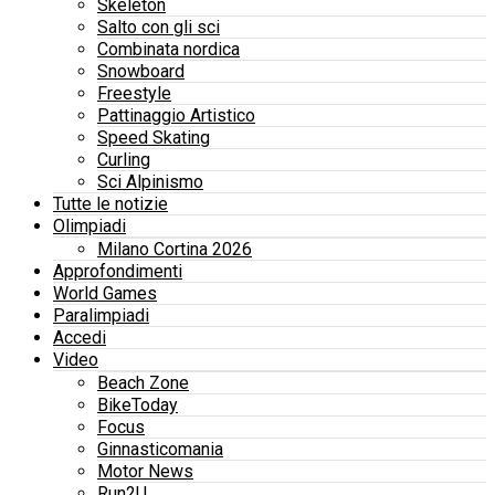
Skeleton
Salto con gli sci
Combinata nordica
Snowboard
Freestyle
Pattinaggio Artistico
Speed Skating
Curling
Sci Alpinismo
Tutte le notizie
Olimpiadi
Milano Cortina 2026
Approfondimenti
World Games
Paralimpiadi
Accedi
Video
Beach Zone
BikeToday
Focus
Ginnasticomania
Motor News
Run2U