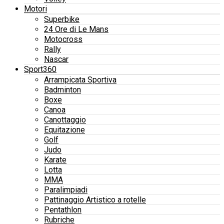
Motori
Superbike
24 Ore di Le Mans
Motocross
Rally
Nascar
Sport360
Arrampicata Sportiva
Badminton
Boxe
Canoa
Canottaggio
Equitazione
Golf
Judo
Karate
Lotta
MMA
Paralimpiadi
Pattinaggio Artistico a rotelle
Pentathlon
Rubriche