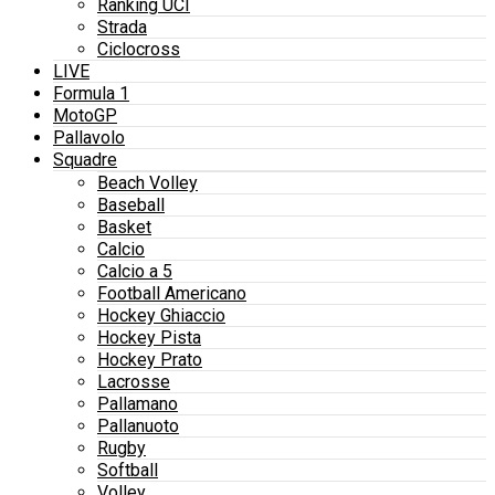
Ranking UCI
Strada
Ciclocross
LIVE
Formula 1
MotoGP
Pallavolo
Squadre
Beach Volley
Baseball
Basket
Calcio
Calcio a 5
Football Americano
Hockey Ghiaccio
Hockey Pista
Hockey Prato
Lacrosse
Pallamano
Pallanuoto
Rugby
Softball
Volley