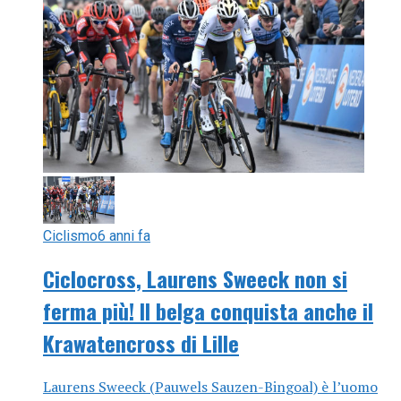
Ciclismo
6 anni fa
Ciclocross, Laurens Sweeck non si
ferma più! Il belga conquista anche il
Krawatencross di Lille
Laurens Sweeck (Pauwels Sauzen-Bingoal) è l’uomo