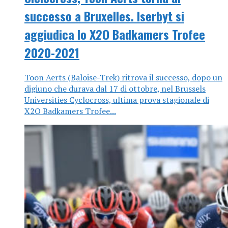
successo a Bruxelles. Iserbyt si
aggiudica lo X2O Badkamers Trofee
2020-2021
Toon Aerts (Baloise-Trek) ritrova il successo, dopo un
digiuno che durava dal 17 di ottobre, nel Brussels
Universities Cyclocross, ultima prova stagionale di
X2O Badkamers Trofee...