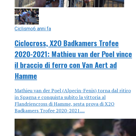
Ciclismo
6 anni fa
Ciclocross, X2O Badkamers Trofee
2020-2021: Mathieu van der Poel vince
il braccio di ferro con Van Aert ad
Hamme
Mathieu van der Poel (Alpecin-Fenix) torna dal ritiro
in Spagna e conquista subito la vittoria al
Flandriencross di Hamme, sesta prova di X2O
Badkamers Trofee 2020-2021....