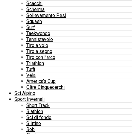
Scacchi
Scherma
Sollevamento Pesi
Squash
Surf
Taekwondo
Tennistavolo
Tiro a volo
Tiro a segno
Tiro con l’arco
Triathlon
Tuffi
Vela
America’s Cup
Oltre Cinquecerchi
Sci Alpino
Sport Invernali
Short Track
Biathlon
Sci di fondo
Slittino
Bob