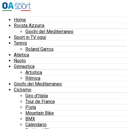
Home
Rivista Azzurra
Giochi del Mediterraneo
Sport in TV oggi
Tennis
Roland Garros
Atletica
Nuoto
Ginnastica
Artistica
Ritmica
Giochi del Mediterraneo
Ciclismo
Giro d’Italia
Tour de France
Pista
Mountain Bike
BMX
Calendario