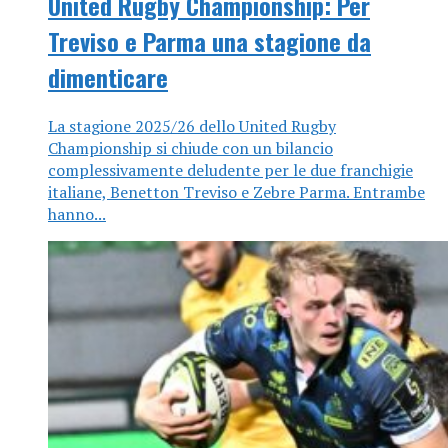
United Rugby Championship: Per
Treviso e Parma una stagione da
dimenticare
La stagione 2025/26 dello United Rugby
Championship si chiude con un bilancio
complessivamente deludente per le due franchigie
italiane, Benetton Treviso e Zebre Parma. Entrambe
hanno...