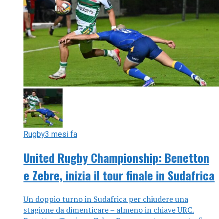
Rugby
3 mesi fa
United Rugby Championship: Benetton
e Zebre, inizia il tour finale in Sudafrica
Un doppio turno in Sudafrica per chiudere una
stagione da dimenticare – almeno in chiave URC.