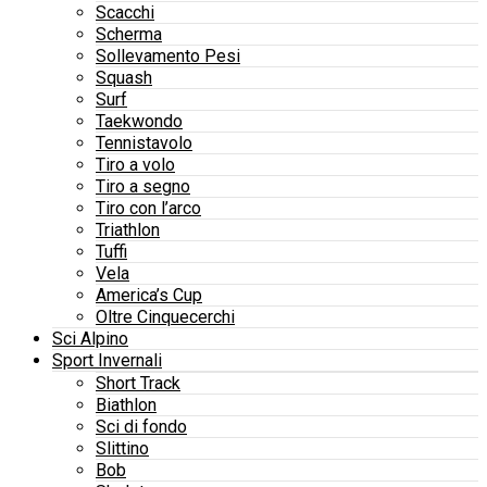
Scacchi
Scherma
Sollevamento Pesi
Squash
Surf
Taekwondo
Tennistavolo
Tiro a volo
Tiro a segno
Tiro con l’arco
Triathlon
Tuffi
Vela
America’s Cup
Oltre Cinquecerchi
Sci Alpino
Sport Invernali
Short Track
Biathlon
Sci di fondo
Slittino
Bob