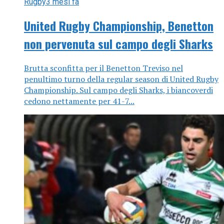
Rugby
3 mesi fa
United Rugby Championship, Benetton
non pervenuta sul campo degli Sharks
Brutta sconfitta per il Benetton Treviso nel
penultimo turno della regular season di United Rugby
Championship. Sul campo degli Sharks, i biancoverdi
cedono nettamente per 41-7...