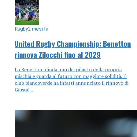
Rugby
2 mesi fa
United Rugby Championship: Benetton
rinnova Zilocchi fino al 2029
La Benetton blinda uno dei pilastri della propria
mischia e guarda al futuro con maggiore solidità. Il
club biancoverde ha infatti annunciato il rinnovo di
Giosuè...