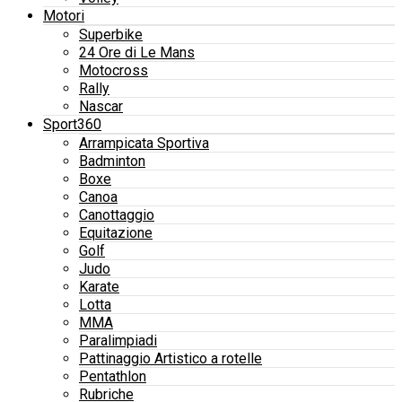
Motori
Superbike
24 Ore di Le Mans
Motocross
Rally
Nascar
Sport360
Arrampicata Sportiva
Badminton
Boxe
Canoa
Canottaggio
Equitazione
Golf
Judo
Karate
Lotta
MMA
Paralimpiadi
Pattinaggio Artistico a rotelle
Pentathlon
Rubriche