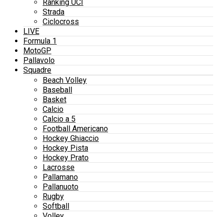
Ranking UCI
Strada
Ciclocross
LIVE
Formula 1
MotoGP
Pallavolo
Squadre
Beach Volley
Baseball
Basket
Calcio
Calcio a 5
Football Americano
Hockey Ghiaccio
Hockey Pista
Hockey Prato
Lacrosse
Pallamano
Pallanuoto
Rugby
Softball
Volley