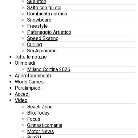
Skeleton
Salto con gli sci
Combinata nordica
Snowboard
Freestyle
Pattinaggio Artistico
Speed Skating
Curling
Sci Alpinismo
Tutte le notizie
Olimpiadi
Milano Cortina 2026
Approfondimenti
World Games
Paralimpiadi
Accedi
Video
Beach Zone
BikeToday
Focus
Ginnasticomania
Motor News
Run2U