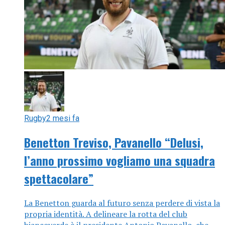
Rugby
2 mesi fa
Benetton Treviso, Pavanello “Delusi,
l’anno prossimo vogliamo una squadra
spettacolare”
La Benetton guarda al futuro senza perdere di vista la
propria identità. A delineare la rotta del club