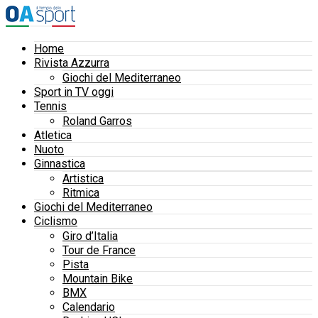
Home
Rivista Azzurra
Giochi del Mediterraneo
Sport in TV oggi
Tennis
Roland Garros
Atletica
Nuoto
Ginnastica
Artistica
Ritmica
Giochi del Mediterraneo
Ciclismo
Giro d’Italia
Tour de France
Pista
Mountain Bike
BMX
Calendario