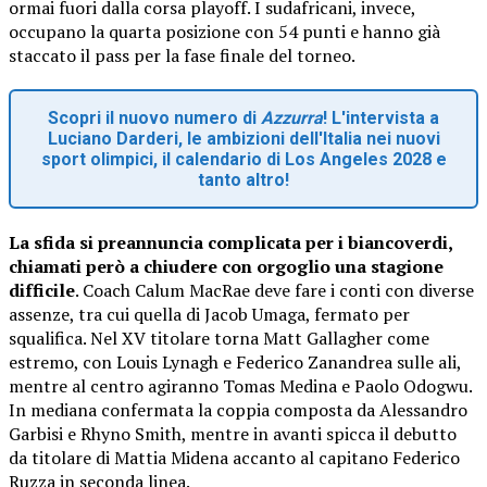
ormai fuori dalla corsa playoff. I sudafricani, invece,
occupano la quarta posizione con 54 punti e hanno già
staccato il pass per la fase finale del torneo.
Scopri il nuovo numero di
Azzurra
! L'intervista a
Luciano Darderi, le ambizioni dell'Italia nei nuovi
sport olimpici, il calendario di Los Angeles 2028 e
tanto altro!
La sfida si preannuncia complicata per i biancoverdi,
chiamati però a chiudere con orgoglio una stagione
difficile
. Coach Calum MacRae deve fare i conti con diverse
assenze, tra cui quella di Jacob Umaga, fermato per
squalifica. Nel XV titolare torna Matt Gallagher come
estremo, con Louis Lynagh e Federico Zanandrea sulle ali,
mentre al centro agiranno Tomas Medina e Paolo Odogwu.
In mediana confermata la coppia composta da Alessandro
Garbisi e Rhyno Smith, mentre in avanti spicca il debutto
da titolare di Mattia Midena accanto al capitano Federico
Ruzza in seconda linea.