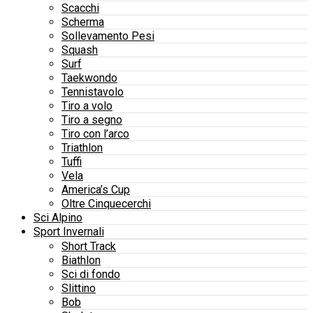
Scacchi
Scherma
Sollevamento Pesi
Squash
Surf
Taekwondo
Tennistavolo
Tiro a volo
Tiro a segno
Tiro con l’arco
Triathlon
Tuffi
Vela
America’s Cup
Oltre Cinquecerchi
Sci Alpino
Sport Invernali
Short Track
Biathlon
Sci di fondo
Slittino
Bob