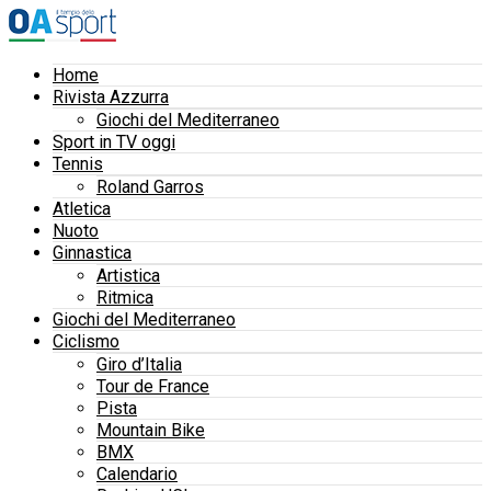
Home
Rivista Azzurra
Giochi del Mediterraneo
Sport in TV oggi
Tennis
Roland Garros
Atletica
Nuoto
Ginnastica
Artistica
Ritmica
Giochi del Mediterraneo
Ciclismo
Giro d’Italia
Tour de France
Pista
Mountain Bike
BMX
Calendario