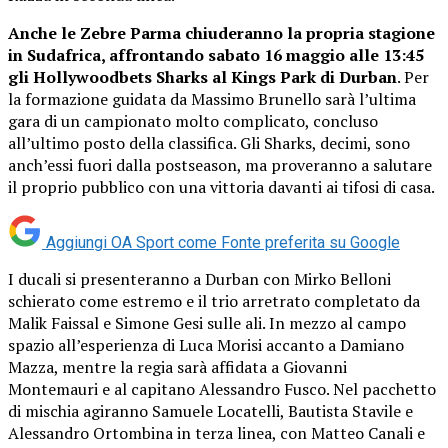
Anche le Zebre Parma chiuderanno la propria stagione
in Sudafrica, affrontando sabato 16 maggio alle 13:45
gli Hollywoodbets Sharks al Kings Park di Durban
. Per
la formazione guidata da Massimo Brunello sarà l’ultima
gara di un campionato molto complicato, concluso
all’ultimo posto della classifica. Gli Sharks, decimi, sono
anch’essi fuori dalla postseason, ma proveranno a salutare
il proprio pubblico con una vittoria davanti ai tifosi di casa.
Aggiungi OA Sport come
Fonte preferita su Google
I ducali si presenteranno a Durban con Mirko Belloni
schierato come estremo e il trio arretrato completato da
Malik Faissal e Simone Gesi sulle ali. In mezzo al campo
spazio all’esperienza di Luca Morisi accanto a Damiano
Mazza, mentre la regia sarà affidata a Giovanni
Montemauri e al capitano Alessandro Fusco. Nel pacchetto
di mischia agiranno Samuele Locatelli, Bautista Stavile e
Alessandro Ortombina in terza linea, con Matteo Canali e