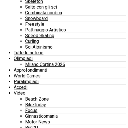
Skeleton
Salto con gli sci
Combinata nordica
Snowboard
Freestyle
Pattinaggio Artistico
Speed Skating
Curling
Sci Alpinismo
Tutte le notizie
Olimpiadi
Milano Cortina 2026
Approfondimenti
World Games
Paralimpiadi
Accedi
Video
Beach Zone
BikeToday
Focus
Ginnasticomania
Motor News
Run2U