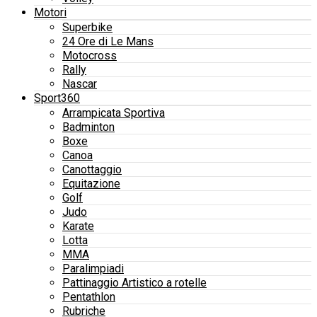
Motori
Superbike
24 Ore di Le Mans
Motocross
Rally
Nascar
Sport360
Arrampicata Sportiva
Badminton
Boxe
Canoa
Canottaggio
Equitazione
Golf
Judo
Karate
Lotta
MMA
Paralimpiadi
Pattinaggio Artistico a rotelle
Pentathlon
Rubriche