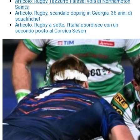
Articolo
:
Rugby, l’azzurro Faissal vola ai Northampton
Saints
Articolo
:
Rugby, scandalo doping in Georgia: 36 anni di
squalifiche!
Articolo
:
Rugby a sette, l’Italia esordisce con un
secondo posto al Corsica Seven