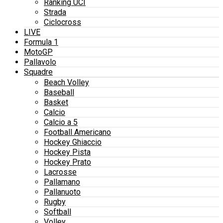
Ranking UCI
Strada
Ciclocross
LIVE
Formula 1
MotoGP
Pallavolo
Squadre
Beach Volley
Baseball
Basket
Calcio
Calcio a 5
Football Americano
Hockey Ghiaccio
Hockey Pista
Hockey Prato
Lacrosse
Pallamano
Pallanuoto
Rugby
Softball
Volley