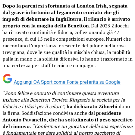
Dopo la parentesi sfortunata ai London Irish, segnata
dal grave infortunio al legamento crociato che gli
impedì di debuttare in Inghilterra, il rilancio è arrivato
proprio con la maglia della Benetton
. Dal 2023 Zilocchi
ha ritrovato continuità e fiducia, collezionando già 47
presenze, di cui 15 nelle competizioni europee. Numeri che
raccontano l’importanza crescente del pilone nella rosa
trevigiana, dove le sue qualità in mischia chiusa, la mobilità
palla in mano e la solidità difensiva lo hanno trasformato in
una certezza per staff tecnico e compagni.
Aggiungi OA Sport come
Fonte preferita su Google
“Sono felice e onorato di continuare questa avventura
insieme alla Benetton Treviso. Ringrazio la società per la
fiducia e i tifosi per il calore”
,
ha dichiarato Zilocchi
dopo
la firma. Soddisfazione condivisa anche dal
presidente
Antonio Pavanello, che ha sottolineato il peso specifico
del rinnovo
:
“Confermare un giocatore della sua esperienza
è fondamentale per dare solidità al nostro pacchetto di