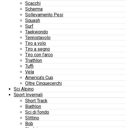
Scacchi
Scherma
Sollevamento Pesi
Squash
Surf
Taekwondo
Tennistavolo
Tiro a volo
Tiro a segno
Tiro con l’arco
Triathlon
Tuffi
Vela
America’s Cup
Oltre Cinquecerchi
Sci Alpino
Sport Invernali
Short Track
Biathlon
Sci di fondo
Slittino
Bob