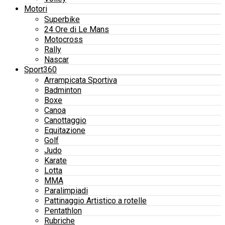
Motori
Superbike
24 Ore di Le Mans
Motocross
Rally
Nascar
Sport360
Arrampicata Sportiva
Badminton
Boxe
Canoa
Canottaggio
Equitazione
Golf
Judo
Karate
Lotta
MMA
Paralimpiadi
Pattinaggio Artistico a rotelle
Pentathlon
Rubriche