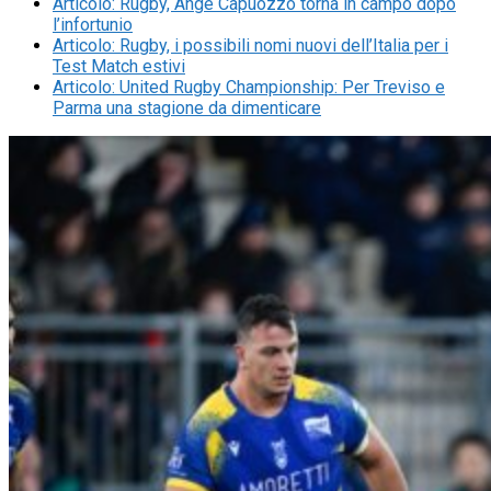
Articolo
:
Rugby, Ange Capuozzo torna in campo dopo
l’infortunio
Articolo
:
Rugby, i possibili nomi nuovi dell’Italia per i
Test Match estivi
Articolo
:
United Rugby Championship: Per Treviso e
Parma una stagione da dimenticare