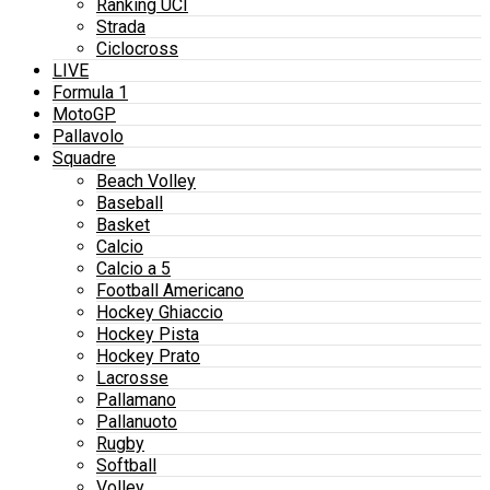
Ranking UCI
Strada
Ciclocross
LIVE
Formula 1
MotoGP
Pallavolo
Squadre
Beach Volley
Baseball
Basket
Calcio
Calcio a 5
Football Americano
Hockey Ghiaccio
Hockey Pista
Hockey Prato
Lacrosse
Pallamano
Pallanuoto
Rugby
Softball
Volley