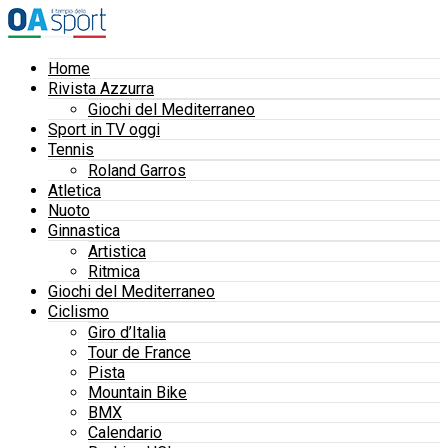
Home
Rivista Azzurra
Giochi del Mediterraneo
Sport in TV oggi
Tennis
Roland Garros
Atletica
Nuoto
Ginnastica
Artistica
Ritmica
Giochi del Mediterraneo
Ciclismo
Giro d’Italia
Tour de France
Pista
Mountain Bike
BMX
Calendario