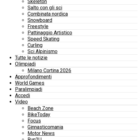
Skeleton
Salto con gli sci
Combinata nordica
Snowboard
Freestyle
Pattinaggio Artistico
Speed Skating
Curling
Sci Alpinismo
Tutte le notizie
Olimpiadi
Milano Cortina 2026
Approfondimenti
World Games
Paralimpiadi
Accedi
Video
Beach Zone
BikeToday
Focus
Ginnasticomania
Motor News
Run2U