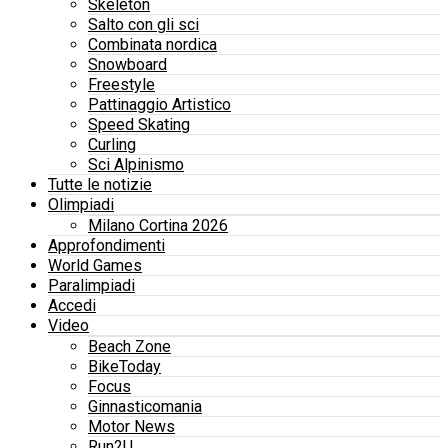
Skeleton
Salto con gli sci
Combinata nordica
Snowboard
Freestyle
Pattinaggio Artistico
Speed Skating
Curling
Sci Alpinismo
Tutte le notizie
Olimpiadi
Milano Cortina 2026
Approfondimenti
World Games
Paralimpiadi
Accedi
Video
Beach Zone
BikeToday
Focus
Ginnasticomania
Motor News
Run2U