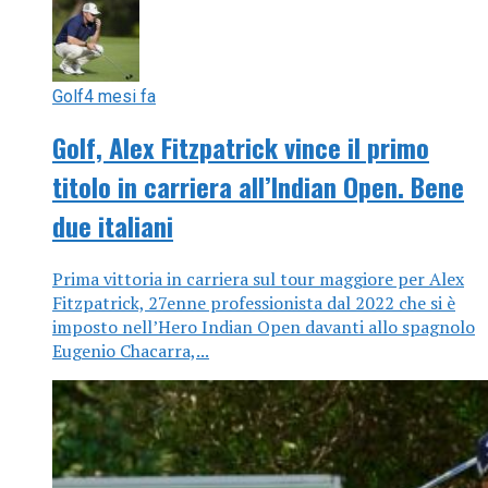
Golf
4 mesi fa
Golf, Alex Fitzpatrick vince il primo
titolo in carriera all’Indian Open. Bene
due italiani
Prima vittoria in carriera sul tour maggiore per Alex
Fitzpatrick, 27enne professionista dal 2022 che si è
imposto nell’Hero Indian Open davanti allo spagnolo
Eugenio Chacarra,...