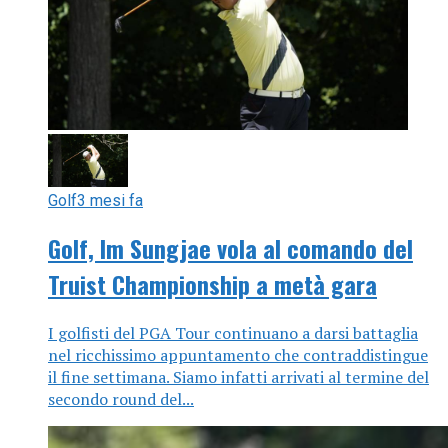
Golf
3 mesi fa
Golf, Im Sungjae vola al comando del
Truist Championship a metà gara
I golfisti del PGA Tour continuano a darsi battaglia
nel ricchissimo appuntamento che contraddistingue
il fine settimana. Siamo infatti arrivati al termine del
secondo round del...