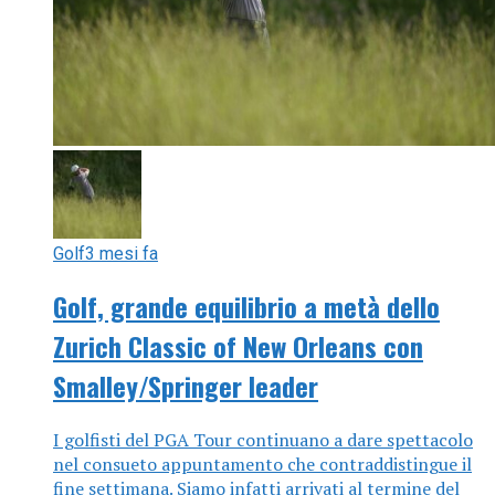
Golf
3 mesi fa
Golf, grande equilibrio a metà dello
Zurich Classic of New Orleans con
Smalley/Springer leader
I golfisti del PGA Tour continuano a dare spettacolo
nel consueto appuntamento che contraddistingue il
fine settimana. Siamo infatti arrivati al termine del