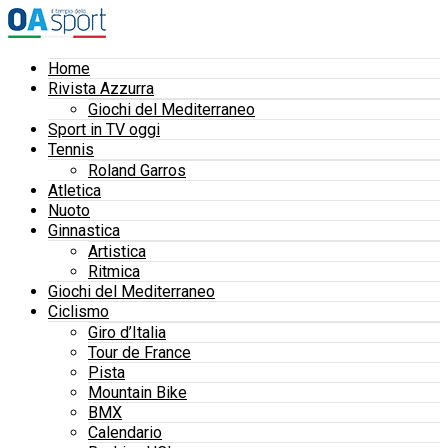
Home
Rivista Azzurra
Giochi del Mediterraneo
Sport in TV oggi
Tennis
Roland Garros
Atletica
Nuoto
Ginnastica
Artistica
Ritmica
Giochi del Mediterraneo
Ciclismo
Giro d’Italia
Tour de France
Pista
Mountain Bike
BMX
Calendario