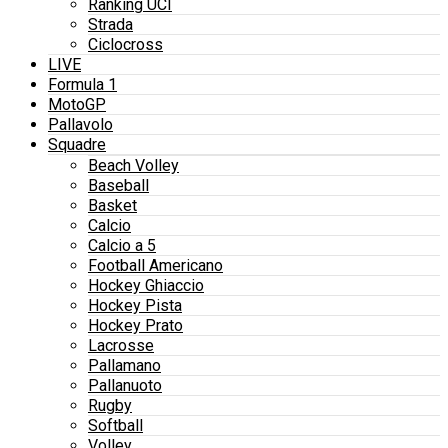
Ranking UCI
Strada
Ciclocross
LIVE
Formula 1
MotoGP
Pallavolo
Squadre
Beach Volley
Baseball
Basket
Calcio
Calcio a 5
Football Americano
Hockey Ghiaccio
Hockey Pista
Hockey Prato
Lacrosse
Pallamano
Pallanuoto
Rugby
Softball
Volley