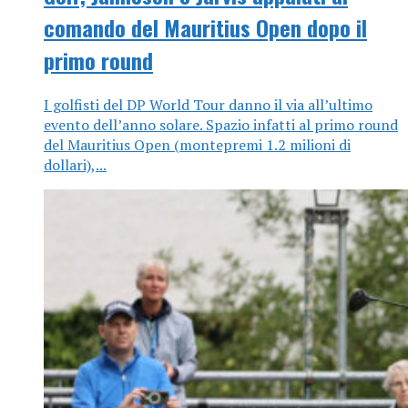
comando del Mauritius Open dopo il
primo round
I golfisti del DP World Tour danno il via all’ultimo
evento dell’anno solare. Spazio infatti al primo round
del Mauritius Open (montepremi 1.2 milioni di
dollari),...