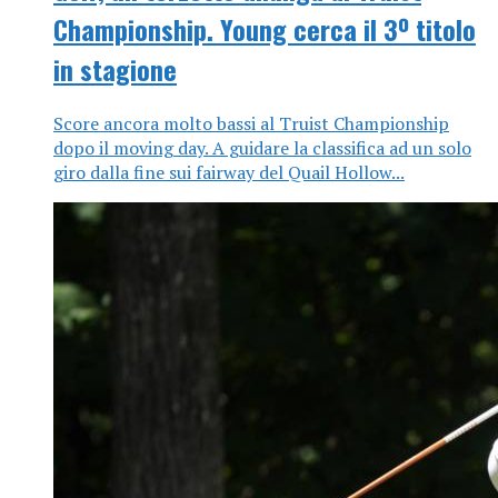
Championship. Young cerca il 3º titolo
in stagione
Score ancora molto bassi al Truist Championship
dopo il moving day. A guidare la classifica ad un solo
giro dalla fine sui fairway del Quail Hollow...