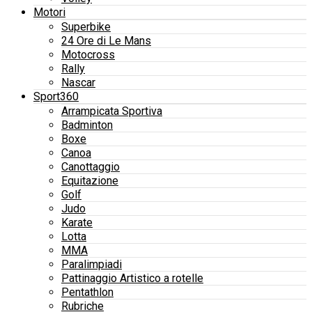
Motori
Superbike
24 Ore di Le Mans
Motocross
Rally
Nascar
Sport360
Arrampicata Sportiva
Badminton
Boxe
Canoa
Canottaggio
Equitazione
Golf
Judo
Karate
Lotta
MMA
Paralimpiadi
Pattinaggio Artistico a rotelle
Pentathlon
Rubriche