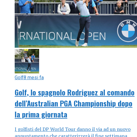
Golf
8 mesi fa
Golf, lo spagnolo Rodriguez al comando
dell’Australian PGA Championship dopo
la prima giornata
I golfisti del DP World Tour danno il via ad un nuovo
appuntamento che caratterizzerà il fine settimana.