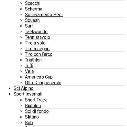
Scacchi
Scherma
Sollevamento Pesi
Squash
Surf
Taekwondo
Tennistavolo
Tiro a volo
Tiro a segno
Tiro con l’arco
Triathlon
Tuffi
Vela
America’s Cup
Oltre Cinquecerchi
Sci Alpino
Sport Invernali
Short Track
Biathlon
Sci di fondo
Slittino
Bob