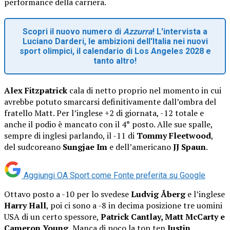
performance della carriera.
Scopri il nuovo numero di
Azzurra
! L'intervista a
Luciano Darderi, le ambizioni dell'Italia nei nuovi
sport olimpici, il calendario di Los Angeles 2028 e
tanto altro!
Alex Fitzpatrick
cala di netto proprio nel momento in cui
avrebbe potuto smarcarsi definitivamente dall’ombra del
fratello Matt. Per l’inglese +2 di giornata, -12 totale e
anche il podio è mancato con il 4° posto. Alle sue spalle,
sempre di inglesi parlando, il -11 di
Tommy Fleetwood
,
del sudcoreano
Sungjae Im
e dell’americano
JJ Spaun
.
Aggiungi OA Sport come
Fonte preferita su Google
Ottavo posto a -10 per lo svedese
Ludvig Åberg
e l’inglese
Harry Hall
, poi ci sono a -8 in decima posizione tre uomini
USA di un certo spessore,
Patrick Cantlay, Matt McCarty e
Cameron Young.
Manca di poco la top ten
Justin