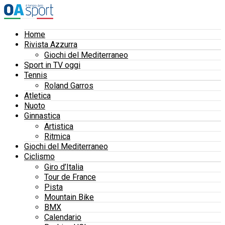
Home
Rivista Azzurra
Giochi del Mediterraneo
Sport in TV oggi
Tennis
Roland Garros
Atletica
Nuoto
Ginnastica
Artistica
Ritmica
Giochi del Mediterraneo
Ciclismo
Giro d’Italia
Tour de France
Pista
Mountain Bike
BMX
Calendario