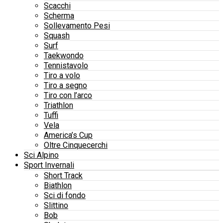
Scacchi
Scherma
Sollevamento Pesi
Squash
Surf
Taekwondo
Tennistavolo
Tiro a volo
Tiro a segno
Tiro con l’arco
Triathlon
Tuffi
Vela
America’s Cup
Oltre Cinquecerchi
Sci Alpino
Sport Invernali
Short Track
Biathlon
Sci di fondo
Slittino
Bob