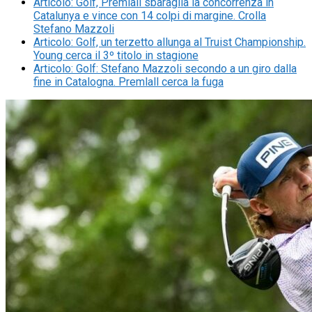
Articolo
:
Golf, Premlall sbaraglia la concorrenza in
Catalunya e vince con 14 colpi di margine. Crolla
Stefano Mazzoli
Articolo
:
Golf, un terzetto allunga al Truist Championship.
Young cerca il 3º titolo in stagione
Articolo
:
Golf: Stefano Mazzoli secondo a un giro dalla
fine in Catalogna. Premlall cerca la fuga