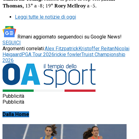
Thomas,
13° a -8; 19°
Rory McIlroy
a -5.
Leggi tutte le notizie di oggi
Rimani aggiornato seguendoci su Google News!
SEGUICI
Argomenti correlati:
Alex Fitzpatrick
Kristoffer Reitan
Nicolai
Højgaard
PGA Tour 2026
rickie fowler
Truist Championship
2026
Pubblicità
Pubblicità
Dalla Home