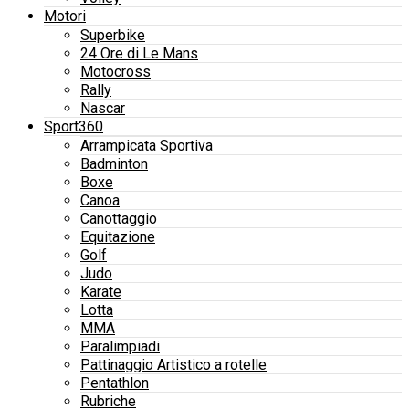
Motori
Superbike
24 Ore di Le Mans
Motocross
Rally
Nascar
Sport360
Arrampicata Sportiva
Badminton
Boxe
Canoa
Canottaggio
Equitazione
Golf
Judo
Karate
Lotta
MMA
Paralimpiadi
Pattinaggio Artistico a rotelle
Pentathlon
Rubriche