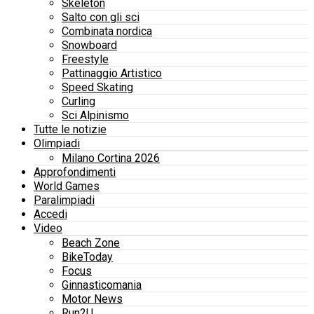
Skeleton
Salto con gli sci
Combinata nordica
Snowboard
Freestyle
Pattinaggio Artistico
Speed Skating
Curling
Sci Alpinismo
Tutte le notizie
Olimpiadi
Milano Cortina 2026
Approfondimenti
World Games
Paralimpiadi
Accedi
Video
Beach Zone
BikeToday
Focus
Ginnasticomania
Motor News
Run2U