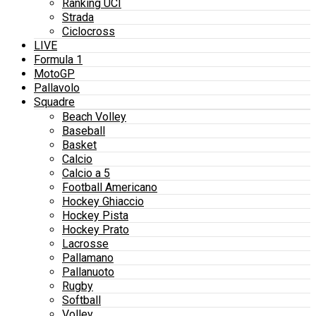
Ranking UCI
Strada
Ciclocross
LIVE
Formula 1
MotoGP
Pallavolo
Squadre
Beach Volley
Baseball
Basket
Calcio
Calcio a 5
Football Americano
Hockey Ghiaccio
Hockey Pista
Hockey Prato
Lacrosse
Pallamano
Pallanuoto
Rugby
Softball
Volley