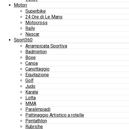
Motori
Superbike
24 Ore di Le Mans
Motocross
Rally
Nascar
Sport360
Arrampicata Sportiva
Badminton
Boxe
Canoa
Canottaggio
Equitazione
Golf
Judo
Karate
Lotta
MMA
Paralimpiadi
Pattinaggio Artistico a rotelle
Pentathlon
Rubriche