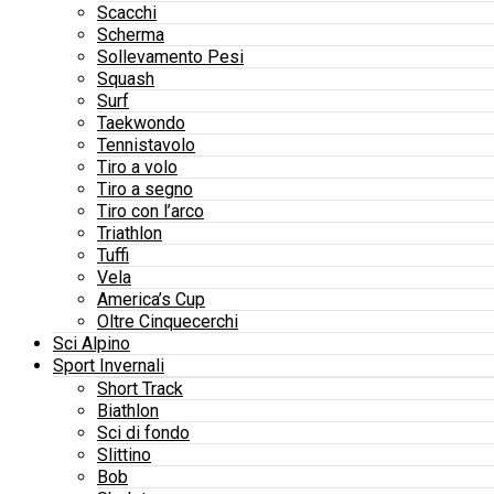
Scacchi
Scherma
Sollevamento Pesi
Squash
Surf
Taekwondo
Tennistavolo
Tiro a volo
Tiro a segno
Tiro con l’arco
Triathlon
Tuffi
Vela
America’s Cup
Oltre Cinquecerchi
Sci Alpino
Sport Invernali
Short Track
Biathlon
Sci di fondo
Slittino
Bob