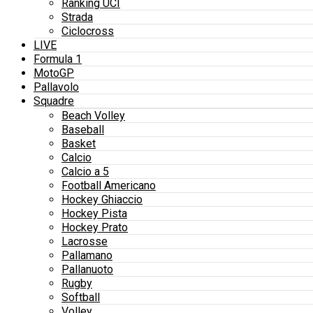
Ranking UCI
Strada
Ciclocross
LIVE
Formula 1
MotoGP
Pallavolo
Squadre
Beach Volley
Baseball
Basket
Calcio
Calcio a 5
Football Americano
Hockey Ghiaccio
Hockey Pista
Hockey Prato
Lacrosse
Pallamano
Pallanuoto
Rugby
Softball
Volley