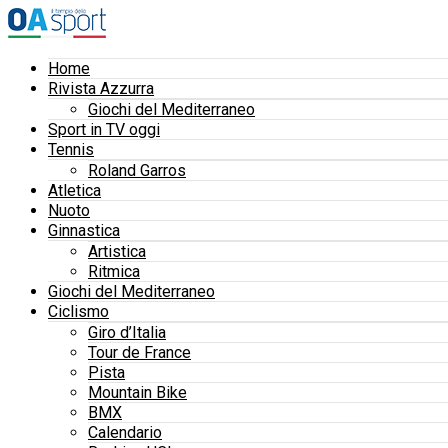
Home
Rivista Azzurra
Giochi del Mediterraneo
Sport in TV oggi
Tennis
Roland Garros
Atletica
Nuoto
Ginnastica
Artistica
Ritmica
Giochi del Mediterraneo
Ciclismo
Giro d’Italia
Tour de France
Pista
Mountain Bike
BMX
Calendario