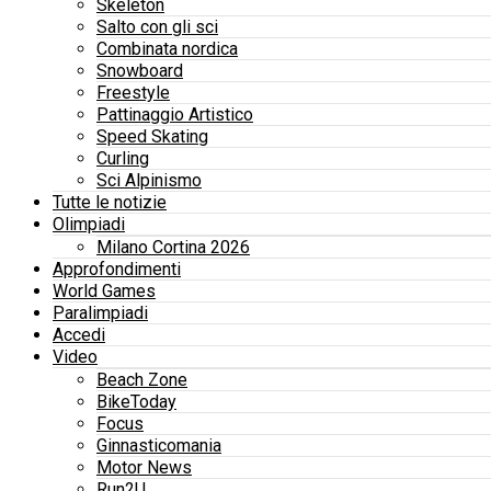
Skeleton
Salto con gli sci
Combinata nordica
Snowboard
Freestyle
Pattinaggio Artistico
Speed Skating
Curling
Sci Alpinismo
Tutte le notizie
Olimpiadi
Milano Cortina 2026
Approfondimenti
World Games
Paralimpiadi
Accedi
Video
Beach Zone
BikeToday
Focus
Ginnasticomania
Motor News
Run2U