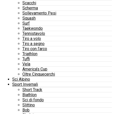
Scacchi
Scherma
Sollevamento Pesi
Squash
Surf
Taekwondo
Tennistavolo
Tiro a volo
Tiro a segno
Tiro con l’arco
Triathlon
Tuffi
Vela
America’s Cup
Oltre Cinquecerchi
Sci Alpino
Sport Invernali
Short Track
Biathlon
Sci di fondo
Slittino
Bob