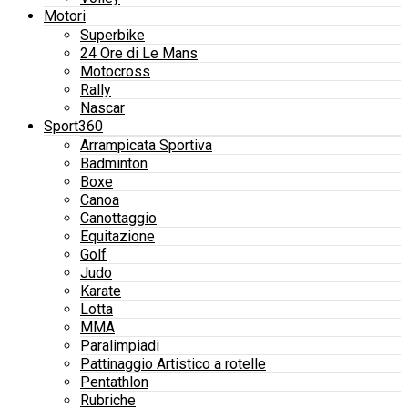
Motori
Superbike
24 Ore di Le Mans
Motocross
Rally
Nascar
Sport360
Arrampicata Sportiva
Badminton
Boxe
Canoa
Canottaggio
Equitazione
Golf
Judo
Karate
Lotta
MMA
Paralimpiadi
Pattinaggio Artistico a rotelle
Pentathlon
Rubriche