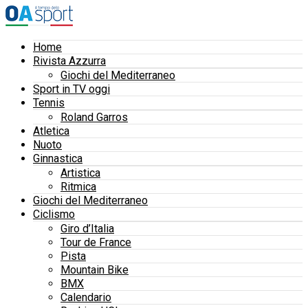
Home
Rivista Azzurra
Giochi del Mediterraneo
Sport in TV oggi
Tennis
Roland Garros
Atletica
Nuoto
Ginnastica
Artistica
Ritmica
Giochi del Mediterraneo
Ciclismo
Giro d’Italia
Tour de France
Pista
Mountain Bike
BMX
Calendario