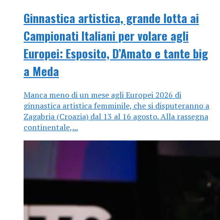
Ginnastica artistica, grande lotta ai
Campionati Italiani per volare agli
Europei: Esposito, D’Amato e tante big
a Meda
Manca meno di un mese agli Europei 2026 di
ginnastica artistica femminile, che si disputeranno a
Zagabria (Croazia) dal 13 al 16 agosto. Alla rassegna
continentale,...