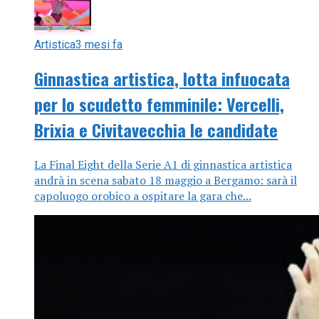
Artistica
3 mesi fa
Ginnastica artistica, lotta infuocata
per lo scudetto femminile: Vercelli,
Brixia e Civitavecchia le candidate
La Final Eight della Serie A1 di ginnastica artistica
andrà in scena sabato 18 maggio a Bergamo: sarà il
capoluogo orobico a ospitare la gara che...