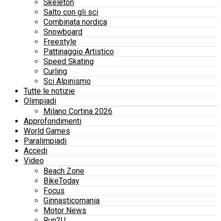
Skeleton
Salto con gli sci
Combinata nordica
Snowboard
Freestyle
Pattinaggio Artistico
Speed Skating
Curling
Sci Alpinismo
Tutte le notizie
Olimpiadi
Milano Cortina 2026
Approfondimenti
World Games
Paralimpiadi
Accedi
Video
Beach Zone
BikeToday
Focus
Ginnasticomania
Motor News
Run2U