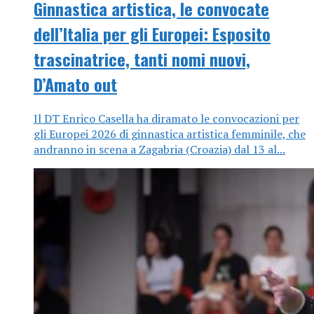
Ginnastica artistica, le convocate
dell’Italia per gli Europei: Esposito
trascinatrice, tanti nomi nuovi,
D’Amato out
Il DT Enrico Casella ha diramato le convocazioni per
gli Europei 2026 di ginnastica artistica femminile, che
andranno in scena a Zagabria (Croazia) dal 13 al...