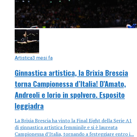
Artistica
3 mesi fa
Ginnastica artistica, la Brixia Brescia
torna Campionessa d’Italia! D’Amato,
Andreoli e Iorio in spolvero. Esposito
leggiadra
La Brixia Brescia ha vinto la Final Eight della Serie A1
di ginnastica artistica femminile e si è laureata
Campionessa d’Italia, tornando a festeggiare entro i...