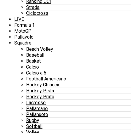
Ranking UCI
Strada
Ciclocross
LIVE
Formula 1
MotoGP
Pallavolo
Squadre
Beach Volley
Baseball
Basket
Calcio
Calcio a 5
Football Americano
Hockey Ghiaccio
Hockey Pista
Hockey Prato
Lacrosse
Pallamano
Pallanuoto
Rugby
Softball
Volley