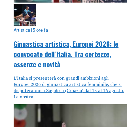
Artistica
15 ore fa
Ginnastica artistica, Europei 2026: le
convocate dell’Italia. Tra certezze,
assenze e novità
L’Italia si presenterà con grandi ambizioni agli
Europei 2026 di ginnastica artistica femminile, che si
disputeranno a Zagabria (Croazia) dal 13 al 16 agosto.
La nostra...