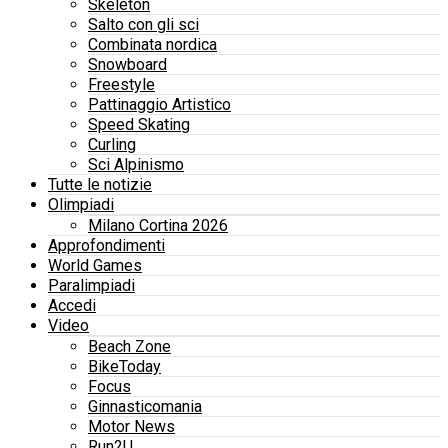
Skeleton
Salto con gli sci
Combinata nordica
Snowboard
Freestyle
Pattinaggio Artistico
Speed Skating
Curling
Sci Alpinismo
Tutte le notizie
Olimpiadi
Milano Cortina 2026
Approfondimenti
World Games
Paralimpiadi
Accedi
Video
Beach Zone
BikeToday
Focus
Ginnasticomania
Motor News
Run2U