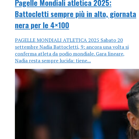
Pagelle Mondiali atletica 2025:
Battocletti sempre più in alto, giornata
nera per le 4×100
PAGELLE MONDIALI ATLETICA 2025 Sabato 20
settembre Nadia Battocletti, 9: ancora una volta si
conferma atleta da podio mondiale. Gara lineare,
Nadia resta sempre lucida: tiene...