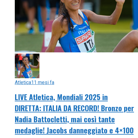
Atletica
11 mesi fa
LIVE Atletica, Mondiali 2025 in
DIRETTA: ITALIA DA RECORD! Bronzo per
Nadia Battocletti, mai così tante
medaglie! Jacobs danneggiato e 4×100