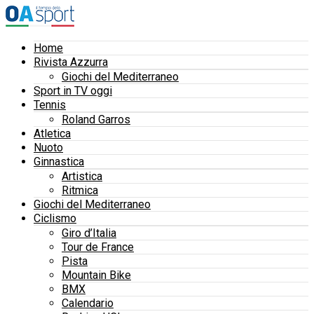
Home
Rivista Azzurra
Giochi del Mediterraneo
Sport in TV oggi
Tennis
Roland Garros
Atletica
Nuoto
Ginnastica
Artistica
Ritmica
Giochi del Mediterraneo
Ciclismo
Giro d’Italia
Tour de France
Pista
Mountain Bike
BMX
Calendario