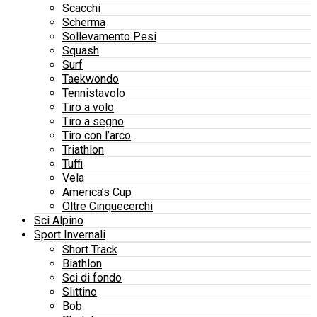
Scacchi
Scherma
Sollevamento Pesi
Squash
Surf
Taekwondo
Tennistavolo
Tiro a volo
Tiro a segno
Tiro con l’arco
Triathlon
Tuffi
Vela
America’s Cup
Oltre Cinquecerchi
Sci Alpino
Sport Invernali
Short Track
Biathlon
Sci di fondo
Slittino
Bob