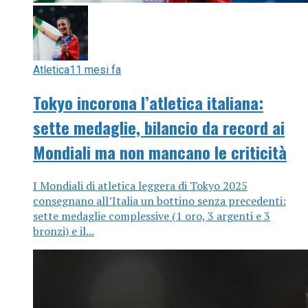
Atletica
11 mesi fa
Tokyo incorona l’atletica italiana:
sette medaglie, bilancio da record ai
Mondiali ma non mancano le criticità
I Mondiali di atletica leggera di Tokyo 2025
consegnano all’Italia un bottino senza precedenti:
sette medaglie complessive (1 oro, 3 argenti e 3
bronzi) e il...