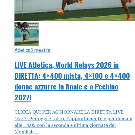
Atletica
3 mesi fa
LIVE Atletica, World Relays 2026 in
DIRETTA: 4×400 mista, 4×100 e 4×400
donne azzurre in finale e a Pechino
2027!
CLICCA QUI PER AGGIORNARE LA DIRETTA LIVE
16.57: Per oggi è tutto, l’appuntamento è per domani
alle 14.05 con la seconda e ultima giornata del
Mondiale...