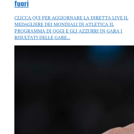
fuori
CLICCA QUI PER AGGIORNARE LA DIRETTA LIVE IL
MEDAGLIERE DEI MONDIALI DI ATLETICA IL
PROGRAMMA DI OGGI E GLI AZZURRI IN GARA I
RISULTATI DELLE GARE...