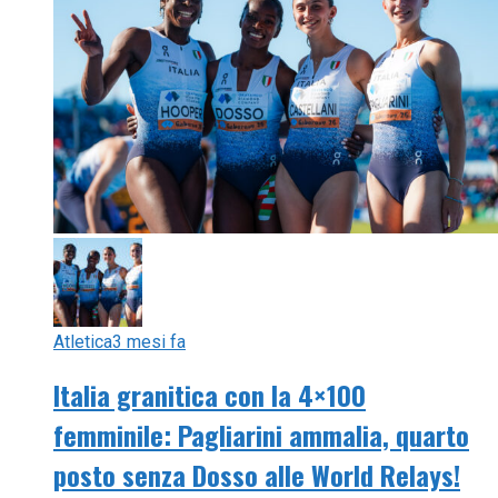
Atletica
3 mesi fa
Italia granitica con la 4×100
femminile: Pagliarini ammalia, quarto
posto senza Dosso alle World Relays!