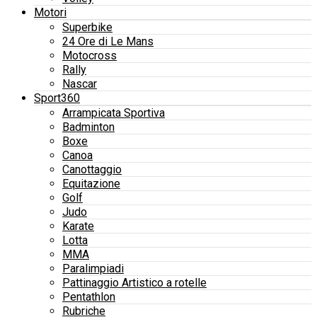
Motori
Superbike
24 Ore di Le Mans
Motocross
Rally
Nascar
Sport360
Arrampicata Sportiva
Badminton
Boxe
Canoa
Canottaggio
Equitazione
Golf
Judo
Karate
Lotta
MMA
Paralimpiadi
Pattinaggio Artistico a rotelle
Pentathlon
Rubriche