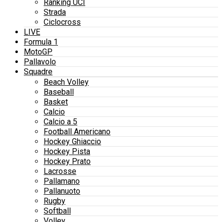
Ranking UCI
Strada
Ciclocross
LIVE
Formula 1
MotoGP
Pallavolo
Squadre
Beach Volley
Baseball
Basket
Calcio
Calcio a 5
Football Americano
Hockey Ghiaccio
Hockey Pista
Hockey Prato
Lacrosse
Pallamano
Pallanuoto
Rugby
Softball
Volley