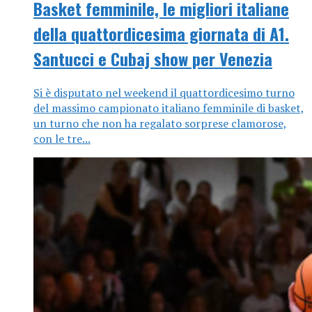
Basket femminile, le migliori italiane
della quattordicesima giornata di A1.
Santucci e Cubaj show per Venezia
Si è disputato nel weekend il quattordicesimo turno
del massimo campionato italiano femminile di basket,
un turno che non ha regalato sorprese clamorose,
con le tre...