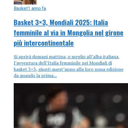
Basket
1 anno fa
Basket 3×3, Mondiali 2025: Italia
femminile al via in Mongolia nel girone
più intercontinentale
Si aprirà domani mattina, o meglio all’alba italiana,
l’avventura dell’Italia femminile nei Mondiali di
basket 3×3, giunti quest’anno alla loro nona edizione
da quando la prima...