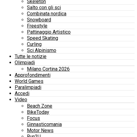
Skeleton
Salto con gli sci
Combinata nordica
Snowboard
Freestyle
Pattinaggio Artistico
Speed Skating
Curling
Sci Alpinismo
Tutte le notizie
Olimpiadi
Milano Cortina 2026
Approfondimenti
World Games
Paralimpiadi
Accedi
Video
Beach Zone
BikeToday
Focus
Ginnasticomania
Motor News
Run2U