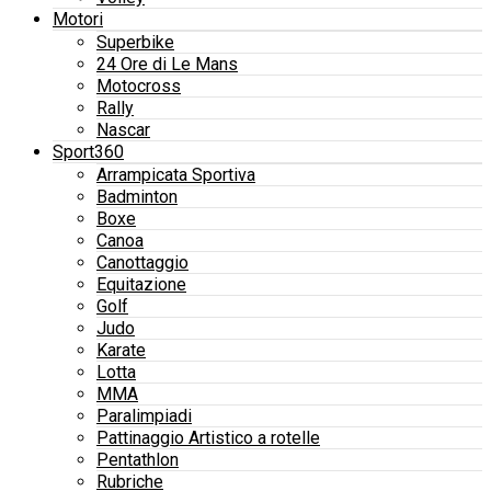
Motori
Superbike
24 Ore di Le Mans
Motocross
Rally
Nascar
Sport360
Arrampicata Sportiva
Badminton
Boxe
Canoa
Canottaggio
Equitazione
Golf
Judo
Karate
Lotta
MMA
Paralimpiadi
Pattinaggio Artistico a rotelle
Pentathlon
Rubriche