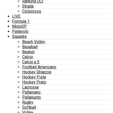
Ranking UCI
Strada
Ciclocross
LIVE
Formula 1
MotoGP
Pallavolo
Squadre
Beach Volley
Baseball
Basket
Calcio
Calcio a 5
Football Americano
Hockey Ghiaccio
Hockey Pista
Hockey Prato
Lacrosse
Pallamano
Pallanuoto
Rugby
Softball
Volley