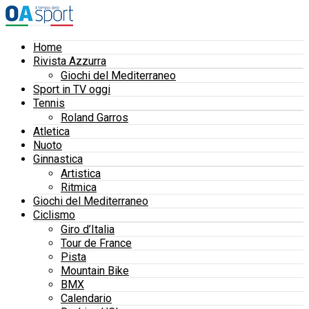
Home
Rivista Azzurra
Giochi del Mediterraneo
Sport in TV oggi
Tennis
Roland Garros
Atletica
Nuoto
Ginnastica
Artistica
Ritmica
Giochi del Mediterraneo
Ciclismo
Giro d’Italia
Tour de France
Pista
Mountain Bike
BMX
Calendario