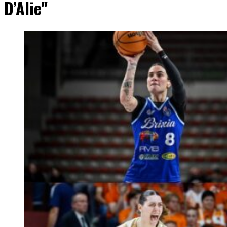
D’Alie"