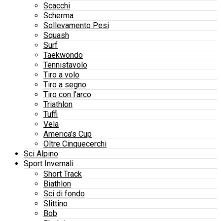
Scacchi
Scherma
Sollevamento Pesi
Squash
Surf
Taekwondo
Tennistavolo
Tiro a volo
Tiro a segno
Tiro con l’arco
Triathlon
Tuffi
Vela
America’s Cup
Oltre Cinquecerchi
Sci Alpino
Sport Invernali
Short Track
Biathlon
Sci di fondo
Slittino
Bob