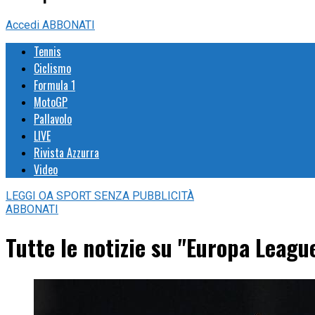
Accedi
ABBONATI
Tennis
Ciclismo
Formula 1
MotoGP
Pallavolo
LIVE
Rivista Azzurra
Video
LEGGI
OA SPORT
SENZA PUBBLICITÀ
ABBONATI
Tutte le notizie su "Europa Leag