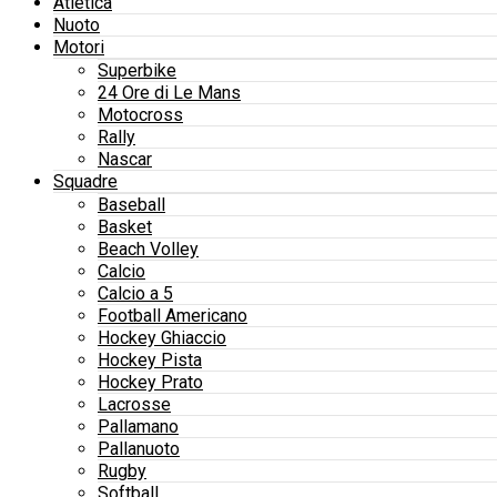
Atletica
Nuoto
Motori
Superbike
24 Ore di Le Mans
Motocross
Rally
Nascar
Squadre
Baseball
Basket
Beach Volley
Calcio
Calcio a 5
Football Americano
Hockey Ghiaccio
Hockey Pista
Hockey Prato
Lacrosse
Pallamano
Pallanuoto
Rugby
Softball