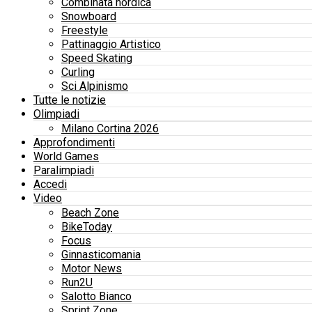
Combinata nordica
Snowboard
Freestyle
Pattinaggio Artistico
Speed Skating
Curling
Sci Alpinismo
Tutte le notizie
Olimpiadi
Milano Cortina 2026
Approfondimenti
World Games
Paralimpiadi
Accedi
Video
Beach Zone
BikeToday
Focus
Ginnasticomania
Motor News
Run2U
Salotto Bianco
Sprint Zone