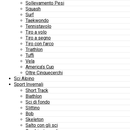
Sollevamento Pesi
Squash
Surf
Taekwondo
Tennistavolo
Tiro a volo
Tiro a segno
Tiro con l’arco
Triathlon
Tuffi
Vela
America’s Cup
Oltre Cinquecerchi
Sci Alpino
Sport Invernali
Short Track
Biathlon
Sci di fondo
Slittino
Bob
Skeleton
Salto con gli sci