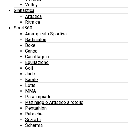
Volley
Ginnastica
Artistica
Ritmica
Sport360
Arrampicata Sportiva
Badminton
Boxe
Canoa
Canottaggio
Equitazione
Golf
Judo
Karate
Lotta
MMA
Paralimpiadi
Pattinaggio Artistico a rotelle
Pentathlon
Rubriche
Scacchi
Scherma