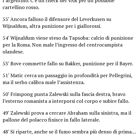
l’argentino. C’è un check del VAR per un possibile
cartellino rosso.
55′ Ancora falloso il difensore del Leverkusen su
Wijnaldum, altra punizione per i giallorossi.
54′ Wijnaldum viene steso da Tapsoba: calcio di punizione
per la Roma. Non male l’ingresso del centrocampista
olandese.
53′ Bove commette fallo su Bakker, punizione per il Bayer.
51′ Matic cerca un passaggio in profondità per Pellegrini,
ma il serbo calibra male l’assistenza.
50′ Frimpong punta Zalewski sulla fascia destra, bravo
l’esterno romanista a interporsi col corpo e subire fallo.
49′ Zalewski prova a cercare Abraham sulla sinistra, ma il
pallone del polacco finisce in fallo laterale.
48′ Si riparte, anche se il fumo sembra più denso di prima…