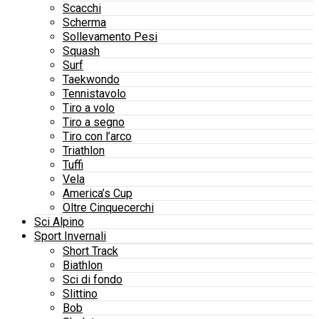
Scacchi
Scherma
Sollevamento Pesi
Squash
Surf
Taekwondo
Tennistavolo
Tiro a volo
Tiro a segno
Tiro con l’arco
Triathlon
Tuffi
Vela
America’s Cup
Oltre Cinquecerchi
Sci Alpino
Sport Invernali
Short Track
Biathlon
Sci di fondo
Slittino
Bob