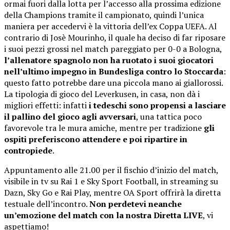
ormai fuori dalla lotta per l’accesso alla prossima edizione
della Champions tramite il campionato, quindi l’unica
maniera per accedervi è la vittoria dell’ex Coppa UEFA. Al
contrario di Josè Mourinho, il quale ha deciso di far riposare
i suoi pezzi grossi nel match pareggiato per 0-0 a Bologna,
l’allenatore spagnolo non ha ruotato i suoi giocatori
nell’ultimo impegno in Bundesliga contro lo Stoccarda
:
questo fatto potrebbe dare una piccola mano ai giallorossi.
La tipologia di gioco del Leverkusen, in casa, non dà i
migliori effetti: infatti
i tedeschi sono propensi a lasciare
il pallino del gioco agli avversari
, una tattica poco
favorevole tra le mura amiche, mentre per tradizione
gli
ospiti preferiscono attendere e poi ripartire in
contropiede
.
Appuntamento alle 21.00 per il fischio d’inizio del match,
visibile in tv su Rai 1 e Sky Sport Football, in streaming su
Dazn, Sky Go e Rai Play, mentre OA Sport offrirà la diretta
testuale dell’incontro.
Non perdetevi neanche
un’emozione del match con la nostra Diretta LIVE
, vi
aspettiamo!