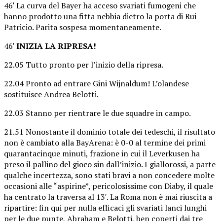
46′ La curva del Bayer ha acceso svariati fumogeni che
hanno prodotto una fitta nebbia dietro la porta di Rui
Patricio. Parita sospesa momentaneamente.
46′
INIZIA LA RIPRESA!
22.05 Tutto pronto per l’inizio della ripresa.
22.04 Pronto ad entrare Gini Wijnaldum! L’olandese
sostituisce Andrea Belotti.
22.03 Stanno per rientrare le due squadre in campo.
21.51 Nonostante il dominio totale dei tedeschi, il risultato
non è cambiato alla BayArena: è 0-0 al termine dei primi
quarantacinque minuti, frazione in cui il Leverkusen ha
preso il pallino del gioco sin dall’inizio. I giallorossi, a parte
qualche incertezza, sono stati bravi a non concedere molte
occasioni alle “aspirine”, pericolosissime con Diaby, il quale
ha centrato la traversa al 13′. La Roma non è mai riuscita a
ripartire: fin qui per nulla efficaci gli svariati lanci lunghi
per le due punte, Abraham e Belotti, ben coperti dai tre