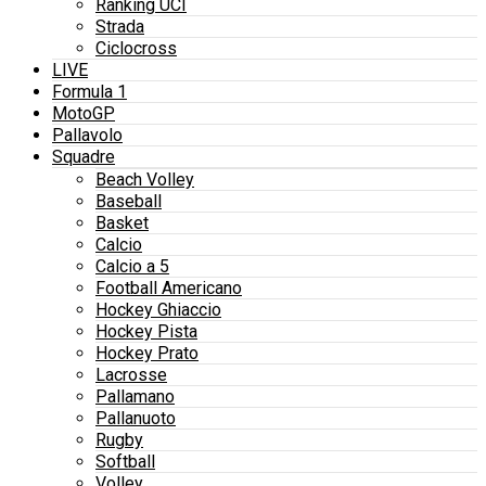
Ranking UCI
Strada
Ciclocross
LIVE
Formula 1
MotoGP
Pallavolo
Squadre
Beach Volley
Baseball
Basket
Calcio
Calcio a 5
Football Americano
Hockey Ghiaccio
Hockey Pista
Hockey Prato
Lacrosse
Pallamano
Pallanuoto
Rugby
Softball
Volley