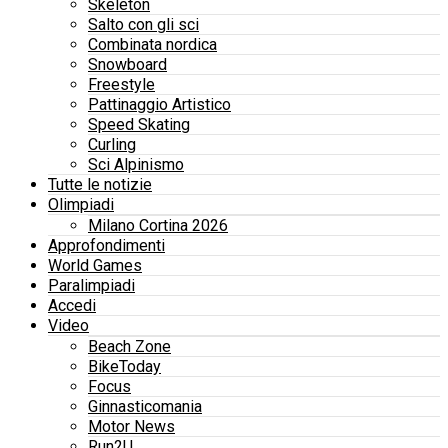
Skeleton
Salto con gli sci
Combinata nordica
Snowboard
Freestyle
Pattinaggio Artistico
Speed Skating
Curling
Sci Alpinismo
Tutte le notizie
Olimpiadi
Milano Cortina 2026
Approfondimenti
World Games
Paralimpiadi
Accedi
Video
Beach Zone
BikeToday
Focus
Ginnasticomania
Motor News
Run2U