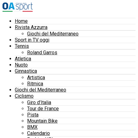
Home
Rivista Azzurra
Giochi del Mediterraneo
Sport in TV oggi
Tennis
Roland Garros
Atletica
Nuoto
Ginnastica
Artistica
Ritmica
Giochi del Mediterraneo
Ciclismo
Giro d’Italia
Tour de France
Pista
Mountain Bike
BMX
Calendario