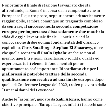
Nonostante il finale di stagione travagliato che sta
affrontando, la Roma è in corsa sia in campionato che in
Europa: se il quarto posto, seppur ancora aritmeticamente
raggiungibile, sembra comunque un traguardo complesso
da centrare,
il successo nella seconda competizione
europea per importanza dista solamente due match
: la
sfida di oggi e l’eventuale finale. E’ notizia di ieri la
convocazione di due uomini fondamentali dell’organico
capitolino,
Chris Smalling
e
Stephan El Shaarawy
, oltre
che quella scontata di
Paulo Dybala
: anche se non al
meglio, questi tre nomi garantiscono solidità, qualità ed
esperienza, tutti elementi fondamentali per un
appuntamento così importante.
Ricordiamo che per i
giallorossi si potrebbe trattare della seconda
qualificazione consecutiva ad una finale europea
dopo
quella di Conference League del 2022, trofeo poi vinto dalla
“Lupa” ai danni del Feyenoord.
Anche le “aspirine”, guidate da
Xabi Alonso
, hanno come
obiettivo principale l’Europa League: infatti i tedeschi sono