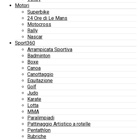
Motori
Superbike
24 Ore di Le Mans
Motocross
Rally
Nascar
Sport360
Arrampicata Sportiva
Badminton
Boxe
Canoa
Canottaggio
Equitazione
Golf
Judo
Karate
Lotta
MMA
Paralimpiadi
Pattinaggio Artistico a rotelle
Pentathlon
Rubriche