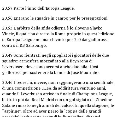
20.57 Parte l’inno dell’Europa League.
20.56 Entrano le squadre in campo per le presentazioni.
20.53 L’arbitro della sfida odierna è lo sloveno Slavko
Vincic, il quale ha diretto la Roma proprio in quest’edizione
di Europa League nel match vinto per 2-0 dai giallorossi
contro il RB Salisburgo.
20.49 Sono rientrati negli spogliatoi i giocatori delle due
squadre: atmosfera mozzafiato alla BayArena di
Leverkusen, dove sono accorsi anche duemila tifosi
giallorossi per sostenere la banda di José Mourinho.
20.46 I tedeschi, invece, non raggiungevano una semifinale
di una competizione UEFA da addirittura ventuno anni,
quando il Leverkusen arrivò in finale di Champions League,
battuto poi dal Real Madrid con un gol siglato da Zinedine
Zidane rimasto negli annali del calcio. In quella stagione, le
“aspirine”, oltre ad aver perso la “coppa delle grandi
orecchie”, arrivarono secondi in Bundesliga, distanti