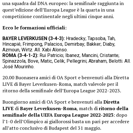
una squadra dal DNA europeo: la semifinale raggiunta in
quest’edizione dell’Europa League è la quarta in una
competizione continentale negli ultimi cinque anni.
Ecco le formazioni ufficiali:
BAYER LEVERKUSEN (3-4-3):
Hradecky; Tapsoba, Tah,
Hincapié; Frimpong, Palacios, Demirbay; Bakker; Diaby,
Azmoun, Wirtz. All. Xabi Alonso.
ROMA (3-4-1-2):
Rui Patricio; Ibanez, Mancini, Cristante;
Spinazzola, Bove, Matic, Celik; Pellegrini; Abraham, Belotti. All.
José Mourinho.
20.00 Buonasera amici di OA Sport e benvenuti alla Diretta
LIVE di Bayer Leverkusen-Roma, match valevole per il
ritorno della semifinale dell’Europa League 2022-2023.
Buongiorno amici di OA Sport e benvenuti alla
Diretta
LIVE
di
Bayer Leverkusen-Roma
, match di
ritorno della
semifinale della UEFA Europa League 2022-2023
: dopo
l’1-0 dell’Olimpico ai giallorossi basta un pari per accedere
all’atto conclusivo di Budapest del 31 maggio.