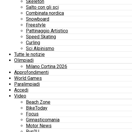
Skeleton
Salto con gli sci
Combinata nordica
Snowboard
Freestyle
Pattinaggio Artistico
Speed Skating
Curling
Sci Alpinismo
Tutte le notizie
Olimpiadi
Milano Cortina 2026
Approfondimenti
World Games
Paralimpiadi
Accedi
Video
Beach Zone
BikeToday
Focus
Ginnasticomania
Motor News
Run2U