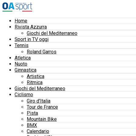
Home
Rivista Azzurra
Giochi del Mediterraneo
Sport in TV oggi
Tennis
Roland Garros
Atletica
Nuoto
Ginnastica
Artistica
Ritmica
Giochi del Mediterraneo
Ciclismo
Giro d’Italia
Tour de France
Pista
Mountain Bike
BMX
Calendario