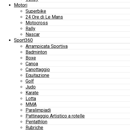
Motori
Superbike
24 Ore di Le Mans
Motocross
Rally
Nascar
Sport360
Arrampicata Sportiva
Badminton
Boxe
Canoa
Canottaggio
Equitazione
Golf
Judo
Karate
Lotta
MMA
Paralimpiadi
Pattinaggio Artistico a rotelle
Pentathlon
Rubriche