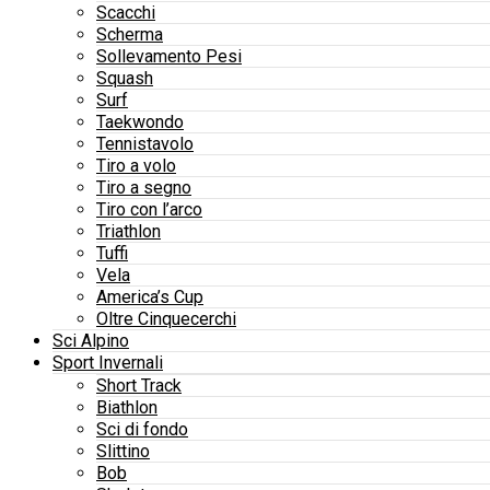
Scacchi
Scherma
Sollevamento Pesi
Squash
Surf
Taekwondo
Tennistavolo
Tiro a volo
Tiro a segno
Tiro con l’arco
Triathlon
Tuffi
Vela
America’s Cup
Oltre Cinquecerchi
Sci Alpino
Sport Invernali
Short Track
Biathlon
Sci di fondo
Slittino
Bob