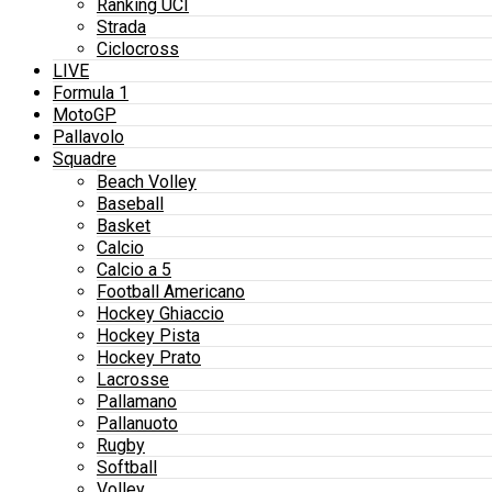
Ranking UCI
Strada
Ciclocross
LIVE
Formula 1
MotoGP
Pallavolo
Squadre
Beach Volley
Baseball
Basket
Calcio
Calcio a 5
Football Americano
Hockey Ghiaccio
Hockey Pista
Hockey Prato
Lacrosse
Pallamano
Pallanuoto
Rugby
Softball
Volley