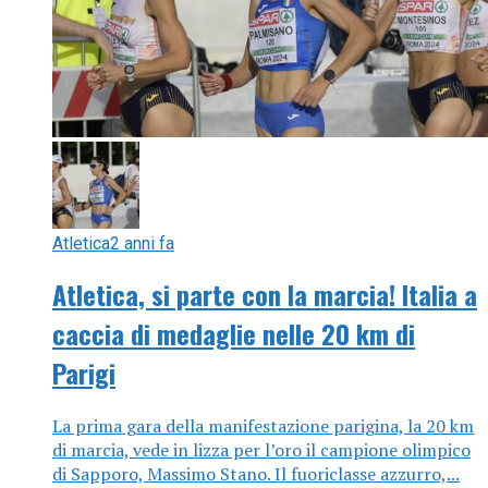
Atletica
2 anni fa
Atletica, si parte con la marcia! Italia a
caccia di medaglie nelle 20 km di
Parigi
La prima gara della manifestazione parigina, la 20 km
di marcia, vede in lizza per l’oro il campione olimpico
di Sapporo, Massimo Stano. Il fuoriclasse azzurro,...