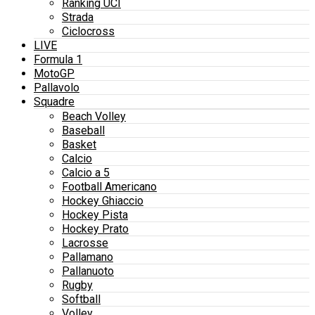
Ranking UCI
Strada
Ciclocross
LIVE
Formula 1
MotoGP
Pallavolo
Squadre
Beach Volley
Baseball
Basket
Calcio
Calcio a 5
Football Americano
Hockey Ghiaccio
Hockey Pista
Hockey Prato
Lacrosse
Pallamano
Pallanuoto
Rugby
Softball
Volley