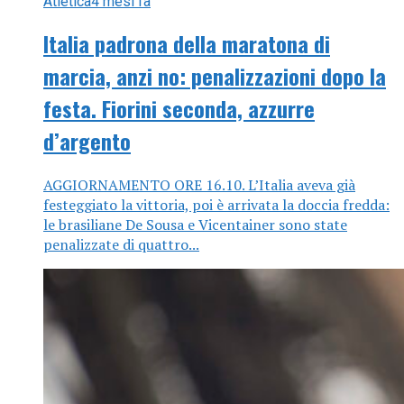
Atletica
4 mesi fa
Italia padrona della maratona di
marcia, anzi no: penalizzazioni dopo la
festa. Fiorini seconda, azzurre
d’argento
AGGIORNAMENTO ORE 16.10. L’Italia aveva già
festeggiato la vittoria, poi è arrivata la doccia fredda:
le brasiliane De Sousa e Vicentainer sono state
penalizzate di quattro...