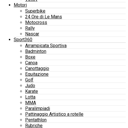
Motori
Superbike
24 Ore di Le Mans
Motocross
Rally
Nascar
Sport360
Arrampicata Sportiva
Badminton
Boxe
Canoa
Canottaggio
Equitazione
Golf
Judo
Karate
Lotta
MMA
Paralimpiadi
Pattinaggio Artistico a rotelle
Pentathlon
Rubriche