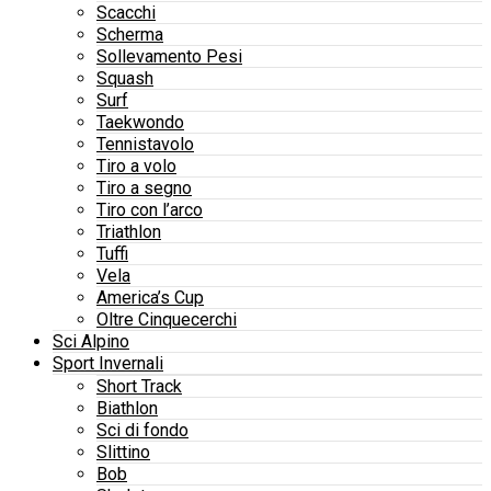
Scacchi
Scherma
Sollevamento Pesi
Squash
Surf
Taekwondo
Tennistavolo
Tiro a volo
Tiro a segno
Tiro con l’arco
Triathlon
Tuffi
Vela
America’s Cup
Oltre Cinquecerchi
Sci Alpino
Sport Invernali
Short Track
Biathlon
Sci di fondo
Slittino
Bob