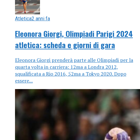
Atletica
2 anni fa
Eleonora Giorgi, Olimpiadi Parigi 2024
atletica: scheda e giorni di gara
Eleonora Giorgi prenderà parte alle Olimpiadi per la
quarta volta in carriera: 12ma a Londra 2012,
squalificata a Rio 2016, 52ma a Tokyo 2020. Dopo
essere...