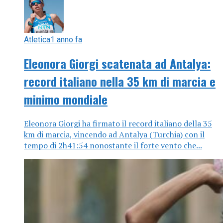
Atletica
1 anno fa
Eleonora Giorgi scatenata ad Antalya:
record italiano nella 35 km di marcia e
minimo mondiale
Eleonora Giorgi ha firmato il record italiano della 35
km di marcia, vincendo ad Antalya (Turchia) con il
tempo di 2h41:54 nonostante il forte vento che...