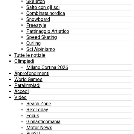
Skeleton
Salto con gli sci
Combinata nordica
Snowboard
Freestyle
Pattinaggio Artistico
Speed Skating
Curling
Sci Alpinismo
Tutte le notizie
Olimpiadi
Milano Cortina 2026
Approfondimenti
World Games
Paralimpiadi
Accedi
Video
Beach Zone
BikeToday
Focus
Ginnasticomania
Motor News
Run2U