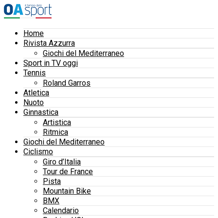
Home
Rivista Azzurra
Giochi del Mediterraneo
Sport in TV oggi
Tennis
Roland Garros
Atletica
Nuoto
Ginnastica
Artistica
Ritmica
Giochi del Mediterraneo
Ciclismo
Giro d’Italia
Tour de France
Pista
Mountain Bike
BMX
Calendario