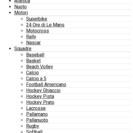
Atletica
Nuoto
Motori
Superbike
24 Ore di Le Mans
Motocross
Rally
Nascar
Squadre
Baseball
Basket
Beach Volley
Calcio
Calcio a 5
Football Americano
Hockey Ghiaccio
Hockey Pista
Hockey Prato
Lacrosse
Pallamano
Pallanuoto
Rugby
Softball