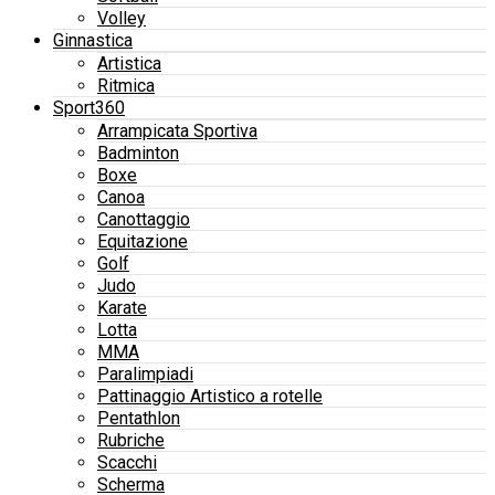
Volley
Ginnastica
Artistica
Ritmica
Sport360
Arrampicata Sportiva
Badminton
Boxe
Canoa
Canottaggio
Equitazione
Golf
Judo
Karate
Lotta
MMA
Paralimpiadi
Pattinaggio Artistico a rotelle
Pentathlon
Rubriche
Scacchi
Scherma