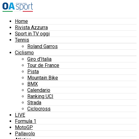
Home
Rivista Azzurra
Sport in TV oggi
Tennis
Roland Garros
Ciclismo
Giro d’Italia
Tour de France
Pista
Mountain Bike
BMX
Calendario
Ranking UCI
Strada
Ciclocross
LIVE
Formula 1
MotoGP
Pallavolo