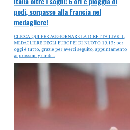
Italia oltre i sogni! 6 ori e pioggia di
podi, sorpasso alla Francia nel
medagliere!
CLICCA QUI PER AGGIORNARE LA DIRETTA LIVE IL
MEDAGLIERE DEGLI EUROPEI DI NUOTO 19.13: per
oggi è tutto, grazie per averci seguito, appuntamento
ai prossimi grandi...