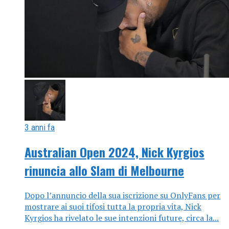
3 anni fa
Australian Open 2024, Nick Kyrgios
rinuncia allo Slam di Melbourne
Dopo l’annuncio della sua iscrizione su OnlyFans per
mostrare ai suoi tifosi tutta la propria vita, Nick
Kyrgios ha rivelato le sue intenzioni future, circa la...