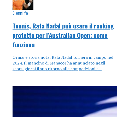
3 anni fa
Tennis, Rafa Nadal può usare il ranking
protetto per l’Australian Open: come
funziona
Ormai è storia nota: Rafa Nadal tornerà in campo nel
2024. Il mancino di Manacor ha annunciato negli
scorsi giorni il suo ritorno alle competizioni a...