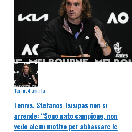
Tennis
4 anni fa
Tennis, Stefanos Tsisipas non si
arrende: “Sono nato campione, non
vedo alcun motivo per abbassare le