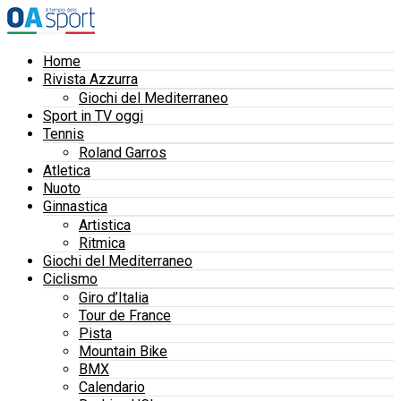
Home
Rivista Azzurra
Giochi del Mediterraneo
Sport in TV oggi
Tennis
Roland Garros
Atletica
Nuoto
Ginnastica
Artistica
Ritmica
Giochi del Mediterraneo
Ciclismo
Giro d’Italia
Tour de France
Pista
Mountain Bike
BMX
Calendario