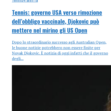
Tennis
4 anni fa
Tennis: governo USA verso rimozione
dell’obbligo vaccinale, Djokovic può
mettere nel mirino gli US Open
Dopo lo straordinario successo agli Australian Open,
le buone notizie potrebbero non essere finite per
Novak Djokovic. È notizia di oggi infatti che il governo
degli...