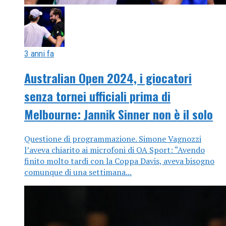
3 anni fa
Australian Open 2024, i giocatori
senza tornei ufficiali prima di
Melbourne: Jannik Sinner non è il solo
Questione di programmazione. Simone Vagnozzi
l’aveva chiarito ai microfoni di OA Sport: “Avendo
finito molto tardi con la Coppa Davis, aveva bisogno
comunque di una settimana...