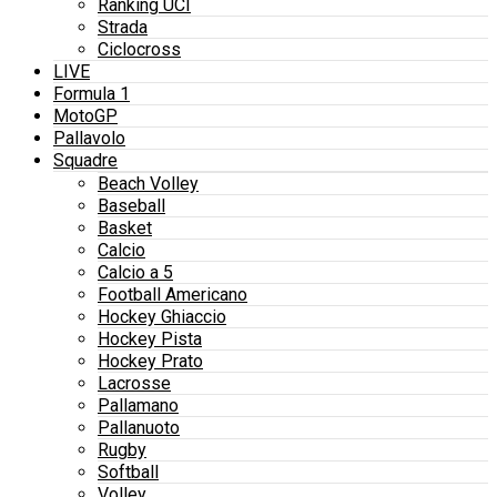
Ranking UCI
Strada
Ciclocross
LIVE
Formula 1
MotoGP
Pallavolo
Squadre
Beach Volley
Baseball
Basket
Calcio
Calcio a 5
Football Americano
Hockey Ghiaccio
Hockey Pista
Hockey Prato
Lacrosse
Pallamano
Pallanuoto
Rugby
Softball
Volley