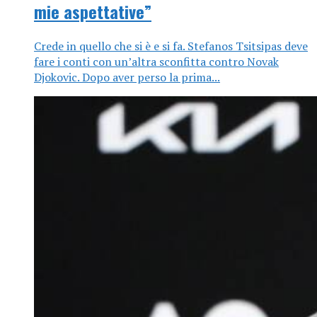
mie aspettative”
Crede in quello che si è e si fa. Stefanos Tsitsipas deve
fare i conti con un’altra sconfitta contro Novak
Djokovic. Dopo aver perso la prima...