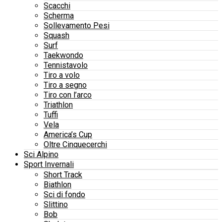
Scacchi
Scherma
Sollevamento Pesi
Squash
Surf
Taekwondo
Tennistavolo
Tiro a volo
Tiro a segno
Tiro con l’arco
Triathlon
Tuffi
Vela
America’s Cup
Oltre Cinquecerchi
Sci Alpino
Sport Invernali
Short Track
Biathlon
Sci di fondo
Slittino
Bob