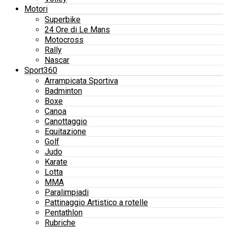
Motori
Superbike
24 Ore di Le Mans
Motocross
Rally
Nascar
Sport360
Arrampicata Sportiva
Badminton
Boxe
Canoa
Canottaggio
Equitazione
Golf
Judo
Karate
Lotta
MMA
Paralimpiadi
Pattinaggio Artistico a rotelle
Pentathlon
Rubriche