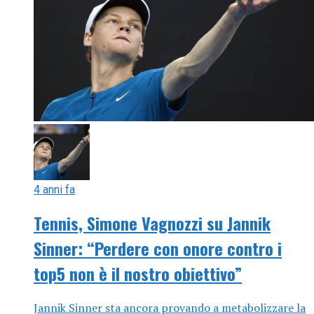
4 anni fa
Tennis, Simone Vagnozzi su Jannik
Sinner: “Perdere con onore contro i
top5 non è il nostro obiettivo”
Jannik Sinner sta ancora provando a metabolizzare la