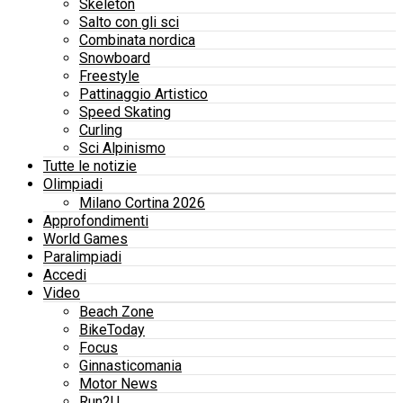
Skeleton
Salto con gli sci
Combinata nordica
Snowboard
Freestyle
Pattinaggio Artistico
Speed Skating
Curling
Sci Alpinismo
Tutte le notizie
Olimpiadi
Milano Cortina 2026
Approfondimenti
World Games
Paralimpiadi
Accedi
Video
Beach Zone
BikeToday
Focus
Ginnasticomania
Motor News
Run2U