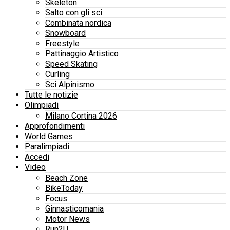
Skeleton
Salto con gli sci
Combinata nordica
Snowboard
Freestyle
Pattinaggio Artistico
Speed Skating
Curling
Sci Alpinismo
Tutte le notizie
Olimpiadi
Milano Cortina 2026
Approfondimenti
World Games
Paralimpiadi
Accedi
Video
Beach Zone
BikeToday
Focus
Ginnasticomania
Motor News
Run2U