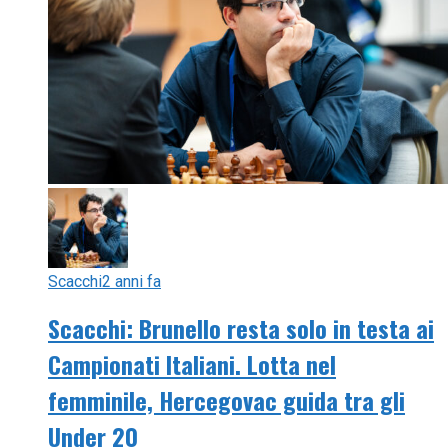
Scacchi
2 anni fa
Scacchi: Brunello resta solo in testa ai
Campionati Italiani. Lotta nel
femminile, Hercegovac guida tra gli
Under 20