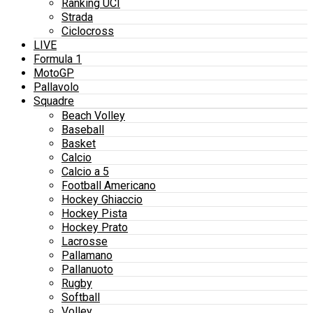
Ranking UCI
Strada
Ciclocross
LIVE
Formula 1
MotoGP
Pallavolo
Squadre
Beach Volley
Baseball
Basket
Calcio
Calcio a 5
Football Americano
Hockey Ghiaccio
Hockey Pista
Hockey Prato
Lacrosse
Pallamano
Pallanuoto
Rugby
Softball
Volley