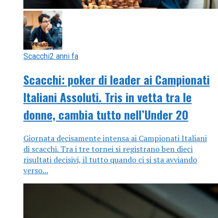
Scacchi
2 anni fa
Scacchi: poker di leader ai Campionati
Italiani Assoluti. Tris in vetta tra le
donne, cambia tutto nell’Under 20
Giornata decisamente intensa ai Campionati Italiani
di scacchi. Tra i tre tornei si registrano ben dieci
risultati decisivi, il tutto quando ci si sta avviando
verso...