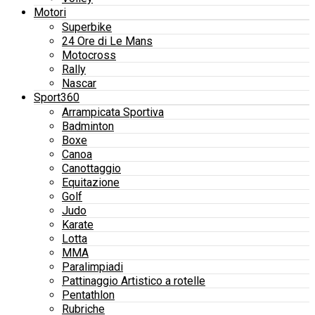
Motori
Superbike
24 Ore di Le Mans
Motocross
Rally
Nascar
Sport360
Arrampicata Sportiva
Badminton
Boxe
Canoa
Canottaggio
Equitazione
Golf
Judo
Karate
Lotta
MMA
Paralimpiadi
Pattinaggio Artistico a rotelle
Pentathlon
Rubriche