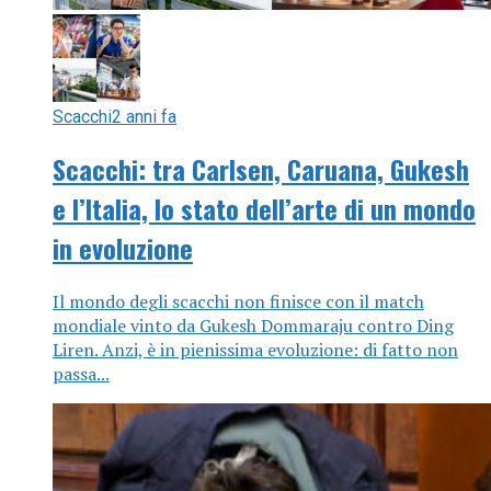
Scacchi
2 anni fa
Scacchi: tra Carlsen, Caruana, Gukesh
e l’Italia, lo stato dell’arte di un mondo
in evoluzione
Il mondo degli scacchi non finisce con il match
mondiale vinto da Gukesh Dommaraju contro Ding
Liren. Anzi, è in pienissima evoluzione: di fatto non
passa...