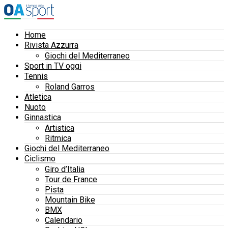
Home
Rivista Azzurra
Giochi del Mediterraneo
Sport in TV oggi
Tennis
Roland Garros
Atletica
Nuoto
Ginnastica
Artistica
Ritmica
Giochi del Mediterraneo
Ciclismo
Giro d’Italia
Tour de France
Pista
Mountain Bike
BMX
Calendario