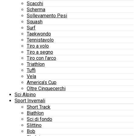
Scacchi
Scherma
Sollevamento Pesi
Squash
Surf
Taekwondo
Tennistavolo
Tiro a volo
Tiro a segno
Tiro con l’arco
Triathlon
Tuffi
Vela
America’s Cup
Oltre Cinquecerchi
Sci Alpino
Sport Invernali
Short Track
Biathlon
Sci di fondo
Slittino
Bob