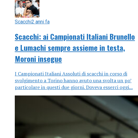
Scacchi
2 anni fa
Scacchi: ai Campionati Italiani Brunello
e Lumachi sempre assieme in testa,
Moroni insegue
I Campionati Italiani Assoluti di scacchi in corso di
svolgimento a Torino hanno avuto una svolta un po’
particolare in questi due giorni. Doveva esserci oggi...