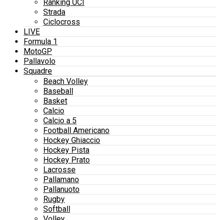
Ranking UCI
Strada
Ciclocross
LIVE
Formula 1
MotoGP
Pallavolo
Squadre
Beach Volley
Baseball
Basket
Calcio
Calcio a 5
Football Americano
Hockey Ghiaccio
Hockey Pista
Hockey Prato
Lacrosse
Pallamano
Pallanuoto
Rugby
Softball
Volley