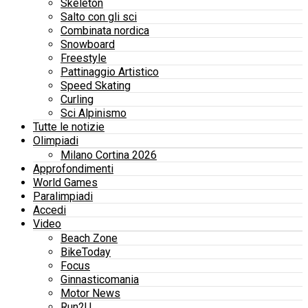
Skeleton
Salto con gli sci
Combinata nordica
Snowboard
Freestyle
Pattinaggio Artistico
Speed Skating
Curling
Sci Alpinismo
Tutte le notizie
Olimpiadi
Milano Cortina 2026
Approfondimenti
World Games
Paralimpiadi
Accedi
Video
Beach Zone
BikeToday
Focus
Ginnasticomania
Motor News
Run2U