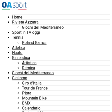
Home
Rivista Azzurra
Giochi del Mediterraneo
Sport in TV oggi
Tennis
Roland Garros
Atletica
Nuoto
Ginnastica
Artistica
Ritmica
Giochi del Mediterraneo
Ciclismo
Giro d’Italia
Tour de France
Pista
Mountain Bike
BMX
Calendario