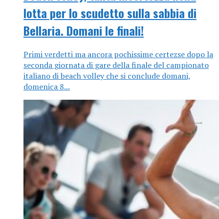
lotta per lo scudetto sulla sabbia di
Bellaria. Domani le finali!
Primi verdetti ma ancora pochissime certezse dopo la
seconda giornata di gare della finale del campionato
italiano di beach volley che si conclude domani,
domenica 8...