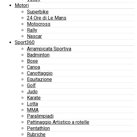
Motori
Superbike
24 Ore di Le Mans
Motocross
Rally
Nascar
Sport360
Arrampicata Sportiva
Badminton
Boxe
Canoa
Canottaggio
Equitazione
Golf
Judo
Karate
Lotta
MMA
Paralimpiadi
Pattinaggio Artistico a rotelle
Pentathlon
Rubriche