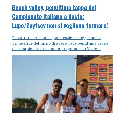
Beach volley, penultima tappa del
Campionato Italiano a Vasto:
Lupo/Zaytsev non si vogliono fermare!
E’ scattata ieri con le qualificazioni e oggi con le
prime sfide del turno di apertura la penultima tappa
del campionato italiano in programma a Vasto....