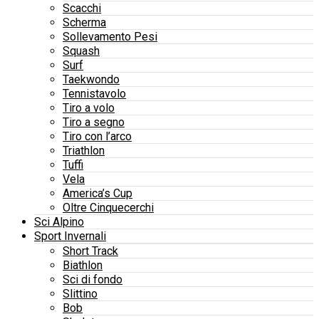
Scacchi
Scherma
Sollevamento Pesi
Squash
Surf
Taekwondo
Tennistavolo
Tiro a volo
Tiro a segno
Tiro con l’arco
Triathlon
Tuffi
Vela
America’s Cup
Oltre Cinquecerchi
Sci Alpino
Sport Invernali
Short Track
Biathlon
Sci di fondo
Slittino
Bob