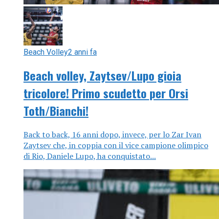
Beach Volley
2 anni fa
Beach volley, Zaytsev/Lupo gioia
tricolore! Primo scudetto per Orsi
Toth/Bianchi!
Back to back, 16 anni dopo, invece, per lo Zar Ivan
Zaytsev che, in coppia con il vice campione olimpico
di Rio, Daniele Lupo, ha conquistato...