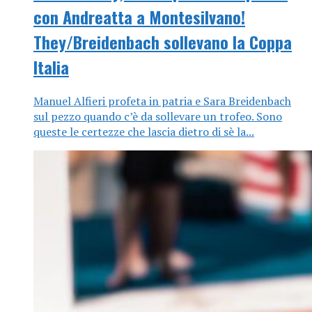
con Andreatta a Montesilvano!
They/Breidenbach sollevano la Coppa
Italia
Manuel Alfieri profeta in patria e Sara Breidenbach
sul pezzo quando c’è da sollevare un trofeo. Sono
queste le certezze che lascia dietro di sè la...