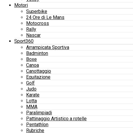
Motori
Superbike
24 Ore di Le Mans
Motocross
Rally
Nascar
Sport360
Arrampicata Sportiva
Badminton
Boxe
Canoa
Canottaggio
Equitazione
Golf
Judo
Karate
Lotta
MMA
Paralimpiadi
Pattinaggio Artistico a rotelle
Pentathlon
Rubriche