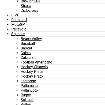
Ranking UCI
Strada
Ciclocross
LIVE
Formula 1
MotoGP
Pallavolo
Squadre
Beach Volley
Baseball
Basket
Calcio
Calcio a 5
Football Americano
Hockey Ghiaccio
Hockey Pista
Hockey Prato
Lacrosse
Pallamano
Pallanuoto
Rugby
Softball
Volley