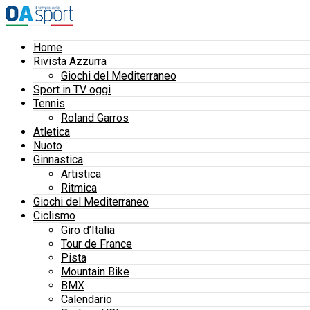
Home
Rivista Azzurra
Giochi del Mediterraneo
Sport in TV oggi
Tennis
Roland Garros
Atletica
Nuoto
Ginnastica
Artistica
Ritmica
Giochi del Mediterraneo
Ciclismo
Giro d’Italia
Tour de France
Pista
Mountain Bike
BMX
Calendario