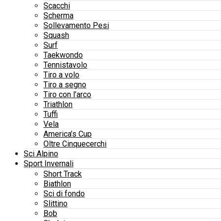
Scacchi
Scherma
Sollevamento Pesi
Squash
Surf
Taekwondo
Tennistavolo
Tiro a volo
Tiro a segno
Tiro con l’arco
Triathlon
Tuffi
Vela
America’s Cup
Oltre Cinquecerchi
Sci Alpino
Sport Invernali
Short Track
Biathlon
Sci di fondo
Slittino
Bob