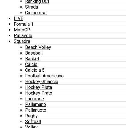
Ranking UCI
Strada
Ciclocross
LIVE
Formula 1
MotoGP
Pallavolo
Squadre
Beach Volley
Baseball
Basket
Calcio
Calcio a 5
Football Americano
Hockey Ghiaccio
Hockey Pista
Hockey Prato
Lacrosse
Pallamano
Pallanuoto
Rugby
Softball
Volley