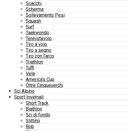
Scacchi
Scherma
Sollevamento Pesi
Squash
Surf
Taekwondo
Tennistavolo
Tiro a volo
Tiro a segno
Tiro con l’arco
Triathlon
Tuffi
Vela
America’s Cup
Oltre Cinquecerchi
Sci Alpino
Sport Invernali
Short Track
Biathlon
Sci di fondo
Slittino
Bob