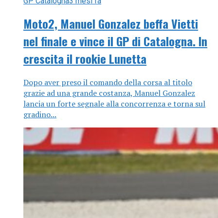
GP Catalogna
3 mesi fa
Moto2, Manuel Gonzalez beffa Vietti
nel finale e vince il GP di Catalogna. In
crescita il rookie Lunetta
Dopo aver preso il comando della corsa al titolo
grazie ad una grande costanza, Manuel Gonzalez
lancia un forte segnale alla concorrenza e torna sul
gradino...