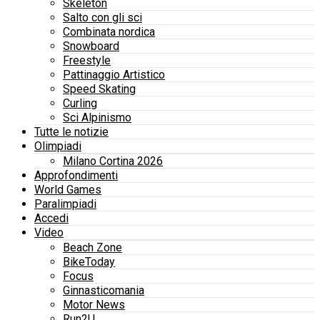
Skeleton
Salto con gli sci
Combinata nordica
Snowboard
Freestyle
Pattinaggio Artistico
Speed Skating
Curling
Sci Alpinismo
Tutte le notizie
Olimpiadi
Milano Cortina 2026
Approfondimenti
World Games
Paralimpiadi
Accedi
Video
Beach Zone
BikeToday
Focus
Ginnasticomania
Motor News
Run2U