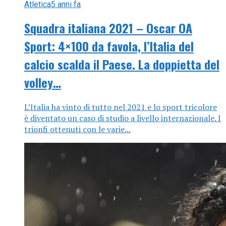
Atletica
5 anni fa
Squadra italiana 2021 – Oscar OA
Sport: 4×100 da favola, l’Italia del
calcio scalda il Paese. La doppietta del
volley…
L’Italia ha vinto di tutto nel 2021 e lo sport tricolore
è diventato un caso di studio a livello internazionale. I
trionfi ottenuti con le varie...