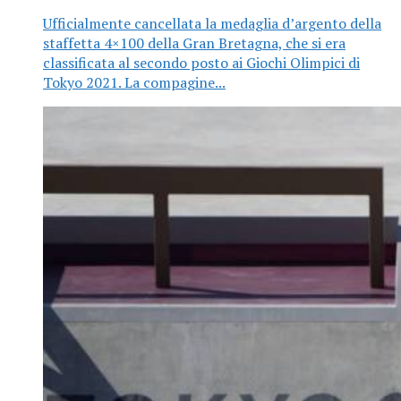
Ufficialmente cancellata la medaglia d’argento della
staffetta 4×100 della Gran Bretagna, che si era
classificata al secondo posto ai Giochi Olimpici di
Tokyo 2021. La compagine...