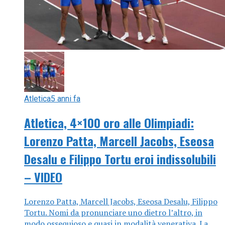
Atletica
5 anni fa
Atletica, 4×100 oro alle Olimpiadi:
Lorenzo Patta, Marcell Jacobs, Eseosa
Desalu e Filippo Tortu eroi indissolubili
– VIDEO
Lorenzo Patta, Marcell Jacobs, Eseosa Desalu, Filippo
Tortu. Nomi da pronunciare uno dietro l’altro, in
modo ossequioso e quasi in modalità venerativa. La