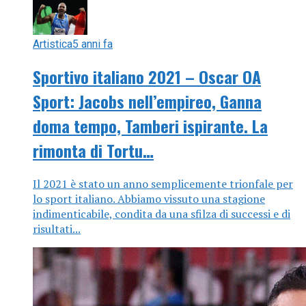
Artistica
5 anni fa
Sportivo italiano 2021 – Oscar OA
Sport: Jacobs nell’empireo, Ganna
doma tempo, Tamberi ispirante. La
rimonta di Tortu…
Il 2021 è stato un anno semplicemente trionfale per
lo sport italiano. Abbiamo vissuto una stagione
indimenticabile, condita da una sfilza di successi e di
risultati...