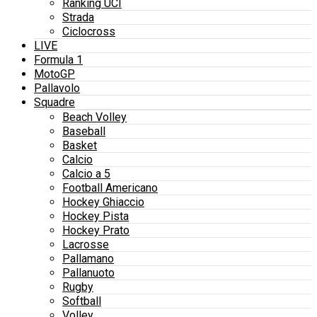
Ranking UCI
Strada
Ciclocross
LIVE
Formula 1
MotoGP
Pallavolo
Squadre
Beach Volley
Baseball
Basket
Calcio
Calcio a 5
Football Americano
Hockey Ghiaccio
Hockey Pista
Hockey Prato
Lacrosse
Pallamano
Pallanuoto
Rugby
Softball
Volley