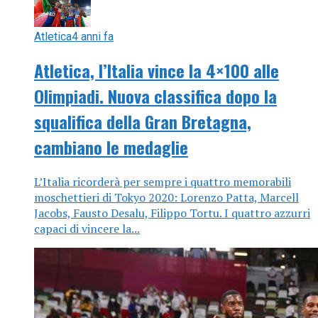
Atletica
4 anni fa
Atletica, l’Italia vince la 4×100 alle
Olimpiadi. Nuova classifica dopo la
squalifica della Gran Bretagna,
cambiano le medaglie
L’Italia ricorderà per sempre i quattro memorabili
moschettieri di Tokyo 2020: Lorenzo Patta, Marcell
Jacobs, Fausto Desalu, Filippo Tortu. I quattro azzurri
capaci di vincere la...