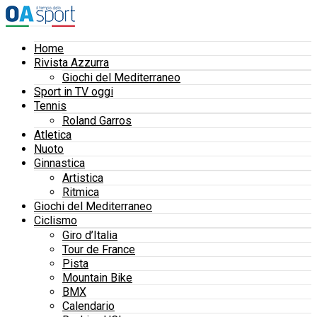
Home
Rivista Azzurra
Giochi del Mediterraneo
Sport in TV oggi
Tennis
Roland Garros
Atletica
Nuoto
Ginnastica
Artistica
Ritmica
Giochi del Mediterraneo
Ciclismo
Giro d’Italia
Tour de France
Pista
Mountain Bike
BMX
Calendario