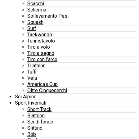
Scacchi
Scherma
Sollevamento Pesi
Squash
Surf
Taekwondo
Tennistavolo
Tiro a volo
Tiro a segno
Tiro con l’arco
Triathlon
Tuffi
Vela
America’s Cup
Oltre Cinquecerchi
Sci Alpino
Sport Invernali
Short Track
Biathlon
Sci di fondo
Slittino
Bob