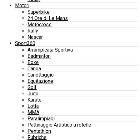
Motori
Superbike
24 Ore di Le Mans
Motocross
Rally
Nascar
Sport360
Arrampicata Sportiva
Badminton
Boxe
Canoa
Canottaggio
Equitazione
Golf
Judo
Karate
Lotta
MMA
Paralimpiadi
Pattinaggio Artistico a rotelle
Pentathlon
Rubriche