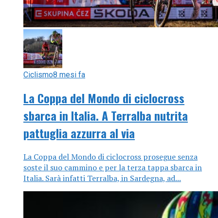
Ciclismo
8 mesi fa
La Coppa del Mondo di ciclocross
sbarca in Italia. A Terralba nutrita
pattuglia azzurra al via
La Coppa del Mondo di ciclocross prosegue senza
soste il suo cammino e per la terza tappa sbarca in
Italia. Sarà infatti Terralba, in Sardegna, ad...