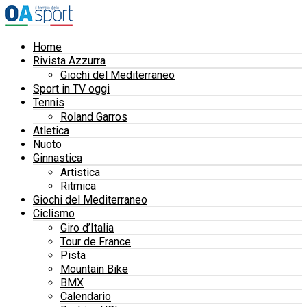
Home
Rivista Azzurra
Giochi del Mediterraneo
Sport in TV oggi
Tennis
Roland Garros
Atletica
Nuoto
Ginnastica
Artistica
Ritmica
Giochi del Mediterraneo
Ciclismo
Giro d’Italia
Tour de France
Pista
Mountain Bike
BMX
Calendario