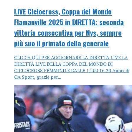
LIVE Ciclocross, Coppa del Mondo
Flamanville 2025 in DIRETTA: seconda
vittoria consecutiva per Nys, sempre
più suo il primato della generale
CLICCA QUI PER AGGIORNARE LA DIRETTA LIVE LA
DIRETTA LIVE DELLA COPPA DEL MONDO DI
CICLOCROSS FEMMINILE DALLE 14.00 16.20 Amici di
OA Sport, grazie per...