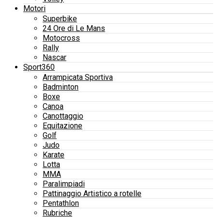
Motori
Superbike
24 Ore di Le Mans
Motocross
Rally
Nascar
Sport360
Arrampicata Sportiva
Badminton
Boxe
Canoa
Canottaggio
Equitazione
Golf
Judo
Karate
Lotta
MMA
Paralimpiadi
Pattinaggio Artistico a rotelle
Pentathlon
Rubriche