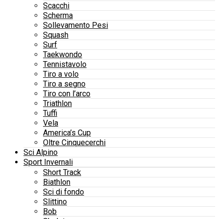
Scacchi
Scherma
Sollevamento Pesi
Squash
Surf
Taekwondo
Tennistavolo
Tiro a volo
Tiro a segno
Tiro con l’arco
Triathlon
Tuffi
Vela
America’s Cup
Oltre Cinquecerchi
Sci Alpino
Sport Invernali
Short Track
Biathlon
Sci di fondo
Slittino
Bob