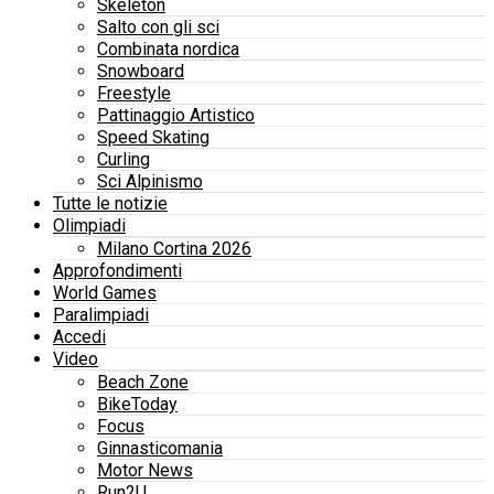
Skeleton
Salto con gli sci
Combinata nordica
Snowboard
Freestyle
Pattinaggio Artistico
Speed Skating
Curling
Sci Alpinismo
Tutte le notizie
Olimpiadi
Milano Cortina 2026
Approfondimenti
World Games
Paralimpiadi
Accedi
Video
Beach Zone
BikeToday
Focus
Ginnasticomania
Motor News
Run2U