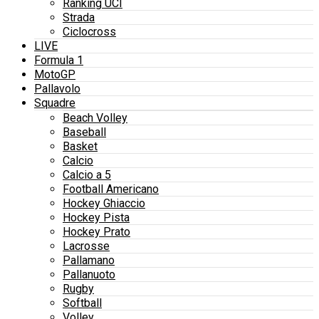
Ranking UCI
Strada
Ciclocross
LIVE
Formula 1
MotoGP
Pallavolo
Squadre
Beach Volley
Baseball
Basket
Calcio
Calcio a 5
Football Americano
Hockey Ghiaccio
Hockey Pista
Hockey Prato
Lacrosse
Pallamano
Pallanuoto
Rugby
Softball
Volley