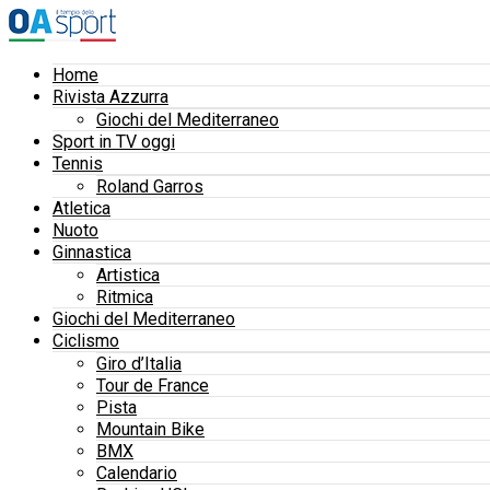
Home
Rivista Azzurra
Giochi del Mediterraneo
Sport in TV oggi
Tennis
Roland Garros
Atletica
Nuoto
Ginnastica
Artistica
Ritmica
Giochi del Mediterraneo
Ciclismo
Giro d’Italia
Tour de France
Pista
Mountain Bike
BMX
Calendario