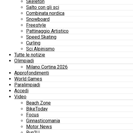
Skeleton
Salto con gli sci
Combinata nordica
Snowboard
Freestyle
Pattinaggio Artistico
Speed Skating
Curling
Sci Alpinismo
Tutte le notizie
Olimpiadi
Milano Cortina 2026
Approfondimenti
World Games
Paralimpiadi
Accedi
Video
Beach Zone
BikeToday
Focus
Ginnasticomania
Motor News
Run2U