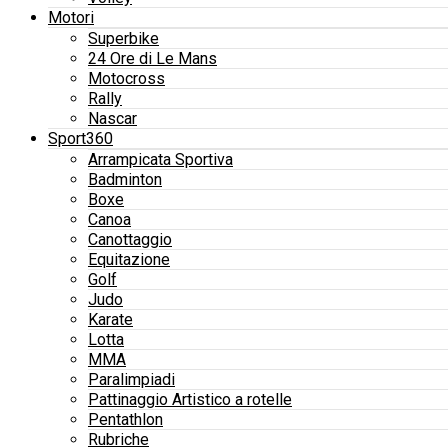
Motori
Superbike
24 Ore di Le Mans
Motocross
Rally
Nascar
Sport360
Arrampicata Sportiva
Badminton
Boxe
Canoa
Canottaggio
Equitazione
Golf
Judo
Karate
Lotta
MMA
Paralimpiadi
Pattinaggio Artistico a rotelle
Pentathlon
Rubriche