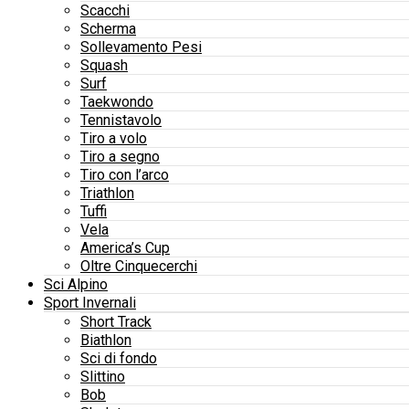
Scacchi
Scherma
Sollevamento Pesi
Squash
Surf
Taekwondo
Tennistavolo
Tiro a volo
Tiro a segno
Tiro con l’arco
Triathlon
Tuffi
Vela
America’s Cup
Oltre Cinquecerchi
Sci Alpino
Sport Invernali
Short Track
Biathlon
Sci di fondo
Slittino
Bob