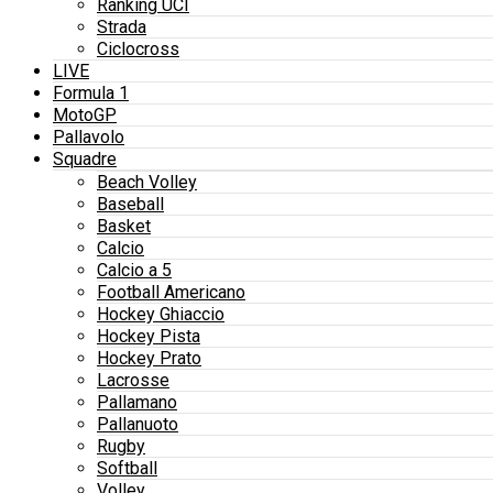
Ranking UCI
Strada
Ciclocross
LIVE
Formula 1
MotoGP
Pallavolo
Squadre
Beach Volley
Baseball
Basket
Calcio
Calcio a 5
Football Americano
Hockey Ghiaccio
Hockey Pista
Hockey Prato
Lacrosse
Pallamano
Pallanuoto
Rugby
Softball
Volley