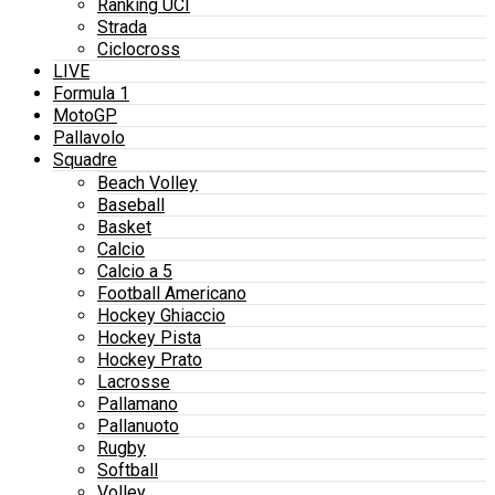
Ranking UCI
Strada
Ciclocross
LIVE
Formula 1
MotoGP
Pallavolo
Squadre
Beach Volley
Baseball
Basket
Calcio
Calcio a 5
Football Americano
Hockey Ghiaccio
Hockey Pista
Hockey Prato
Lacrosse
Pallamano
Pallanuoto
Rugby
Softball
Volley