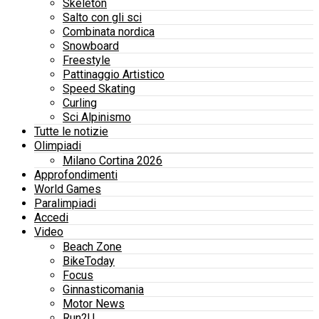
Skeleton
Salto con gli sci
Combinata nordica
Snowboard
Freestyle
Pattinaggio Artistico
Speed Skating
Curling
Sci Alpinismo
Tutte le notizie
Olimpiadi
Milano Cortina 2026
Approfondimenti
World Games
Paralimpiadi
Accedi
Video
Beach Zone
BikeToday
Focus
Ginnasticomania
Motor News
Run2U