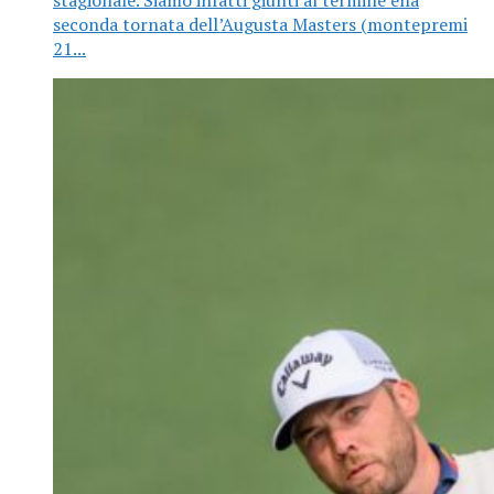
stagionale. Siamo infatti giunti al termine ella
seconda tornata dell’Augusta Masters (montepremi
21...