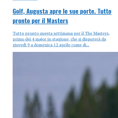
Golf, Augusta apre le sue porte. Tutto
pronto per il Masters
Tutto pronto questa settimana per il The Masters,
primo dei 4 major in stagione, che si disputerà da
giovedì 9 a domenica 12 aprile come di...