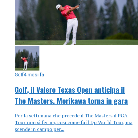
Golf
4 mesi fa
Golf, il Valero Texas Open anticipa il
The Masters. Morikawa torna in gara
Per la settimana che precede il The Masters il PGA
Tour non si ferma, così come fa il Dp World Tour, ma
scende in campo per...