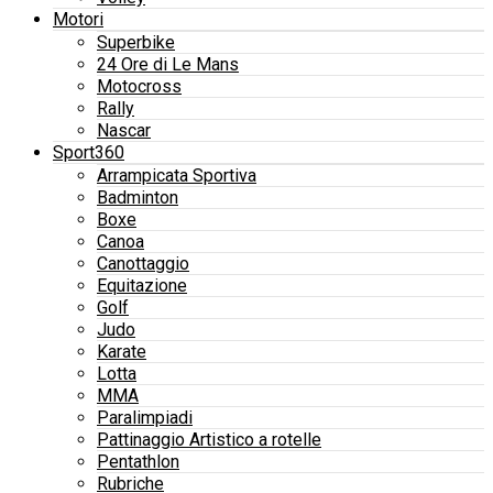
Motori
Superbike
24 Ore di Le Mans
Motocross
Rally
Nascar
Sport360
Arrampicata Sportiva
Badminton
Boxe
Canoa
Canottaggio
Equitazione
Golf
Judo
Karate
Lotta
MMA
Paralimpiadi
Pattinaggio Artistico a rotelle
Pentathlon
Rubriche