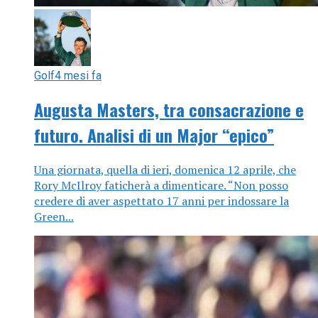
Golf
4 mesi fa
Augusta Masters, tra consacrazione e
futuro. Analisi di un Major “epico”
Una giornata, quella di ieri, domenica 12 aprile, che
Rory McIlroy faticherà a dimenticare. “Non posso
credere di aver aspettato 17 anni per indossare la
Green...