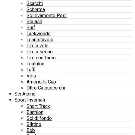
Scacchi
Scherma
Sollevamento Pesi
Squash
Surf
Taekwondo
Tennistavolo
Tiro a volo
Tiro a segno
Tiro con l’arco
Triathlon
Tuffi
Vela
America’s Cup
Oltre Cinquecerchi
Sci Alpino
Sport Invernali
Short Track
Biathlon
Sci di fondo
Slittino
Bob