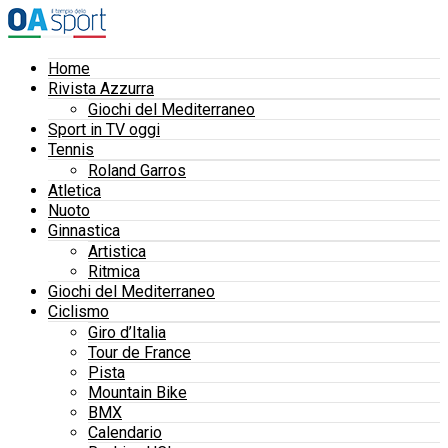
Home
Rivista Azzurra
Giochi del Mediterraneo
Sport in TV oggi
Tennis
Roland Garros
Atletica
Nuoto
Ginnastica
Artistica
Ritmica
Giochi del Mediterraneo
Ciclismo
Giro d’Italia
Tour de France
Pista
Mountain Bike
BMX
Calendario