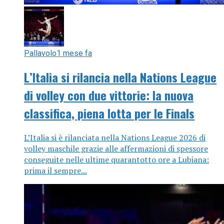
Pallavolo
1 mese fa
L’Italia si rilancia nella Nations League
di volley con due vittorie: la nuova
classifica, piena lotta per le Finals
L’Italia si è rilanciata nella Nations League 2026 di
volley maschile grazie alle affermazioni di spessore
conseguite nelle ultime quarantotto ore a Lubiana:
prima il sempre...