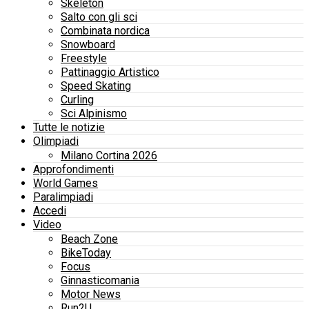
Skeleton
Salto con gli sci
Combinata nordica
Snowboard
Freestyle
Pattinaggio Artistico
Speed Skating
Curling
Sci Alpinismo
Tutte le notizie
Olimpiadi
Milano Cortina 2026
Approfondimenti
World Games
Paralimpiadi
Accedi
Video
Beach Zone
BikeToday
Focus
Ginnasticomania
Motor News
Run2U