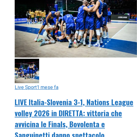
Live Sport
1 mese fa
LIVE Italia-Slovenia 3-1, Nations League
volley 2026 in DIRETTA: vittoria che
avvicina le Finals, Bovolenta e
Sanguinetti danno spettacolo