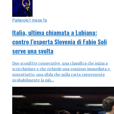
Pallavolo
1 mese fa
Italia, ultima chiamata a Lubiana:
contro l’esperta Slovenia di Fabio Soli
serve una svolta
Due sconfitte consecutive, una classifica che inizia a
scricchiolare e che richiede una reazione immediata e,
soprattutto, una sfida che sulla carta rappresenta
probabilmente la più...