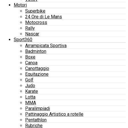
Motori
Superbike
24 Ore di Le Mans
Motocross
Rally
Nascar
Sport360
Arrampicata Sportiva
Badminton
Boxe
Canoa
Canottaggio
Equitazione
Golf
Judo
Karate
Lotta
MMA
Paralimpiadi
Pattinaggio Artistico a rotelle
Pentathlon
Rubriche