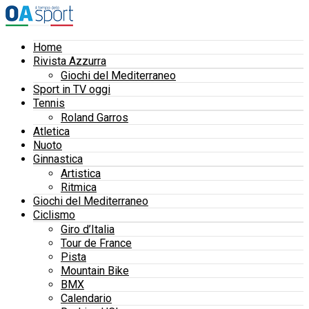
Home
Rivista Azzurra
Giochi del Mediterraneo
Sport in TV oggi
Tennis
Roland Garros
Atletica
Nuoto
Ginnastica
Artistica
Ritmica
Giochi del Mediterraneo
Ciclismo
Giro d’Italia
Tour de France
Pista
Mountain Bike
BMX
Calendario