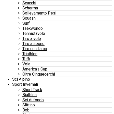
Scacchi
Scherma
Sollevamento Pesi
Squash
Surf
Taekwondo
Tennistavolo
Tiro a volo
Tiro a segno
Tiro con l’arco
Triathlon
Tuffi
Vela
America’s Cup
Oltre Cinquecerchi
Sci Alpino
Sport Invernali
Short Track
Biathlon
Sci di fondo
Slittino
Bob