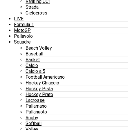
Ranking UCI
Strada
Ciclocross
LIVE
Formula 1
MotoGP
Pallavolo
Squadre
Beach Volley
Baseball
Basket
Calcio
Calcio a 5
Football Americano
Hockey Ghiaccio
Hockey Pista
Hockey Prato
Lacrosse
Pallamano
Pallanuoto
Rugby
Softball
Volley