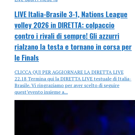
LIVE Italia-Brasile 3-1, Nations League
volley 2026 in DIRETTA: colpaccio
contro i rivali di sempre! Gli azzurri
rialzano la testa e tornano in corsa per
le Finals
CLICCA QUI PER AGGIORNARE LA DIRETTA LIVE
22.18 Termina qui la DIRETTA LIVE testuale di Italia-
Brasile. Vi ringraziamo per aver scelto di seguire
quest’evento insieme a...