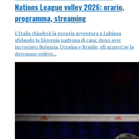
Nations League volley 2026: orario,
programma, streaming
L’Italia chiuderà la propria avventura a Lubiana
sfidando la Slovenia padrona di casa: dopo aver
incrociato Bulgaria, Ucraina e Brasile, gli azzurri se la
dovranno vedere...