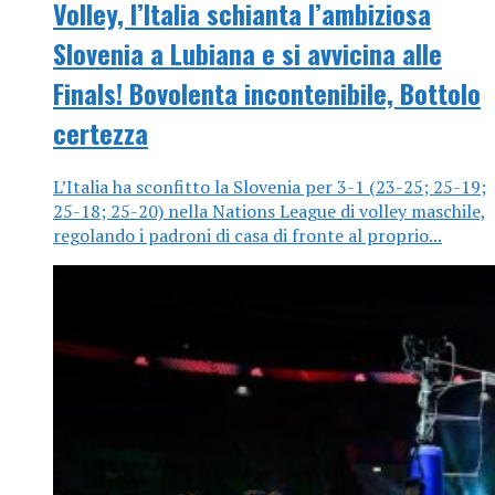
Volley, l’Italia schianta l’ambiziosa
Slovenia a Lubiana e si avvicina alle
Finals! Bovolenta incontenibile, Bottolo
certezza
L’Italia ha sconfitto la Slovenia per 3-1 (23-25; 25-19;
25-18; 25-20) nella Nations League di volley maschile,
regolando i padroni di casa di fronte al proprio...