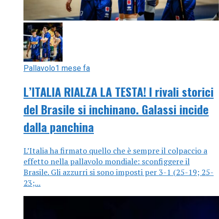
Pallavolo
1 mese fa
L’ITALIA RIALZA LA TESTA! I rivali storici
del Brasile si inchinano. Galassi incide
dalla panchina
L’Italia ha firmato quello che è sempre il colpaccio a
effetto nella pallavolo mondiale: sconfiggere il
Brasile. Gli azzurri si sono imposti per 3-1 (25-19; 25-
23;...