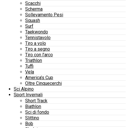
Scacchi
Scherma
Sollevamento Pesi
Squash
Surf
Taekwondo
Tennistavolo
Tiro a volo
Tiro a segno
Tiro con l’arco
Triathlon
Tuffi
Vela
America’s Cup
Oltre Cinquecerchi
Sci Alpino
Sport Invernali
Short Track
Biathlon
Sci di fondo
Slittino
Bob