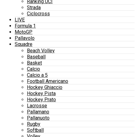
Ranking UCI
Strada
Ciclocross
LIVE
Formula 1
MotoGP
Pallavolo
Squadre
Beach Volley
Baseball
Basket
Calcio
Calcio a 5
Football Americano
Hockey Ghiaccio
Hockey Pista
Hockey Prato
Lacrosse
Pallamano
Pallanuoto
Rugby
Softball
Volley