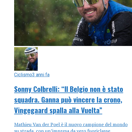
Ciclismo
3 anni fa
Sonny Colbrelli: “Il Belgio non è stato
squadra. Ganna può vincere la crono,
Vingegaard spalla alla Vuelta”
Mathieu Van der Poel è il nuovo campione del mondo
su strada, con un’impresa da vero fuoriclasse