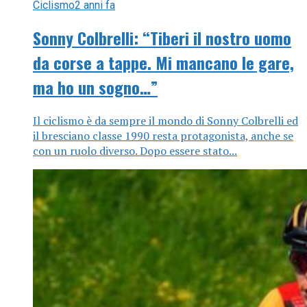
Ciclismo
2 anni fa
Sonny Colbrelli: “Tiberi il nostro uomo
da corse a tappe. Mi mancano le gare,
ma ho un sogno…”
Il ciclismo è da sempre il mondo di Sonny Colbrelli ed
il bresciano classe 1990 resta protagonista, anche se
con un ruolo diverso. Dopo essere stato...