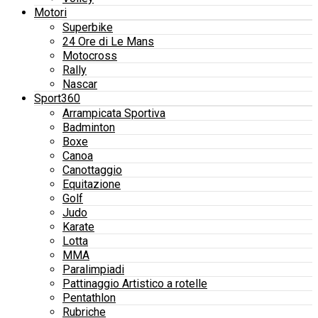
Motori
Superbike
24 Ore di Le Mans
Motocross
Rally
Nascar
Sport360
Arrampicata Sportiva
Badminton
Boxe
Canoa
Canottaggio
Equitazione
Golf
Judo
Karate
Lotta
MMA
Paralimpiadi
Pattinaggio Artistico a rotelle
Pentathlon
Rubriche