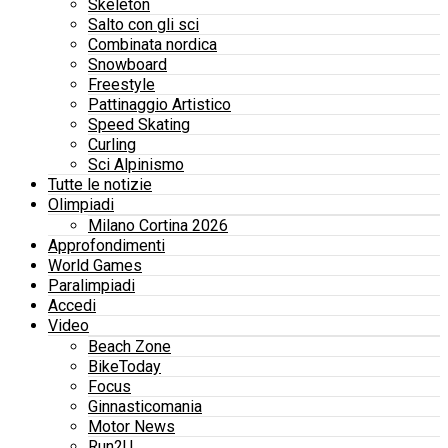
Skeleton
Salto con gli sci
Combinata nordica
Snowboard
Freestyle
Pattinaggio Artistico
Speed Skating
Curling
Sci Alpinismo
Tutte le notizie
Olimpiadi
Milano Cortina 2026
Approfondimenti
World Games
Paralimpiadi
Accedi
Video
Beach Zone
BikeToday
Focus
Ginnasticomania
Motor News
Run2U