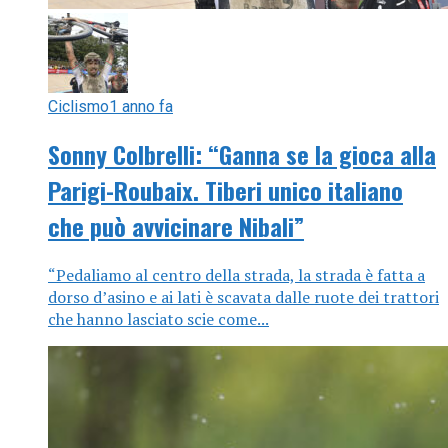
Ciclismo
1 anno fa
Sonny Colbrelli: “Ganna se la gioca alla
Parigi-Roubaix. Tiberi unico italiano
che può avvicinare Nibali”
“Pedaliamo al centro della strada, la strada è fatta a
dorso d’asino e ai lati è scavata dalle ruote dei trattori
che hanno lasciato scie come...