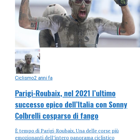
Ciclismo
2 anni fa
Parigi-Roubaix, nel 2021 l’ultimo
successo epico dell’Italia con Sonny
Colbrelli cosparso di fango
È tempo di Parigi-Roubaix. Una delle corse più
emozionanti dell’intero panorama ciclistico