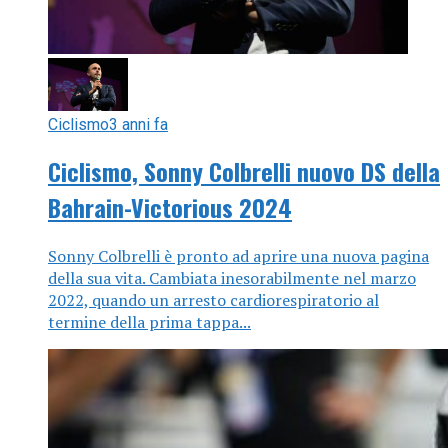
Ciclismo
3 anni fa
Ciclismo, Sonny Colbrelli nuovo DS della
Bahrain-Victorious 2024
Sonny Colbrelli è pronto ad aprire una nuova pagina
della sua vita. Cambiata inesorabilmente nel marzo
2022, quando un arresto cardiorespiratorio al
termine della prima tappa...