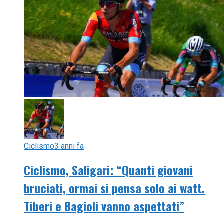
Ciclismo
3 anni fa
Ciclismo, Saligari: “Quanti giovani
bruciati, ormai si pensa solo ai watt.
Tiberi e Bagioli vanno aspettati”