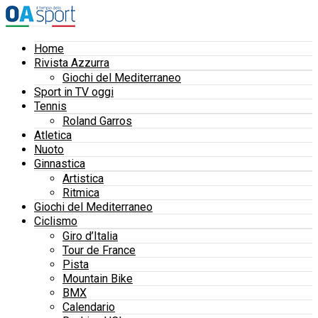
Home
Rivista Azzurra
Giochi del Mediterraneo
Sport in TV oggi
Tennis
Roland Garros
Atletica
Nuoto
Ginnastica
Artistica
Ritmica
Giochi del Mediterraneo
Ciclismo
Giro d’Italia
Tour de France
Pista
Mountain Bike
BMX
Calendario