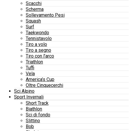
Scacchi
Scherma
Sollevamento Pesi
Squash
Surf
Taekwondo
Tennistavolo
Tiro a volo
Tiro a segno
Tiro con l’arco
Triathlon
Tuffi
Vela
America’s Cup
Oltre Cinquecerchi
Sci Alpino
Sport Invernali
Short Track
Biathlon
Sci di fondo
Slittino
Bob