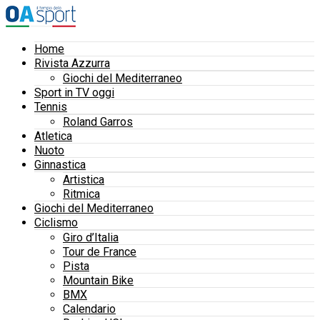
Home
Rivista Azzurra
Giochi del Mediterraneo
Sport in TV oggi
Tennis
Roland Garros
Atletica
Nuoto
Ginnastica
Artistica
Ritmica
Giochi del Mediterraneo
Ciclismo
Giro d’Italia
Tour de France
Pista
Mountain Bike
BMX
Calendario