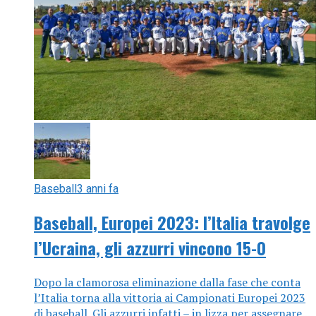
Baseball
3 anni fa
Baseball, Europei 2023: l’Italia travolge
l’Ucraina, gli azzurri vincono 15-0
Dopo la clamorosa eliminazione dalla fase che conta
l’Italia torna alla vittoria ai Campionati Europei 2023
di baseball. Gli azzurri infatti – in lizza per assegnare...