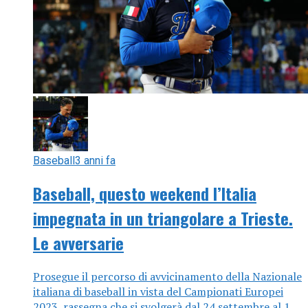
Baseball
3 anni fa
Baseball, questo weekend l’Italia
impegnata in un triangolare a Trieste.
Le avversarie
Prosegue il percorso di avvicinamento della Nazionale
italiana di baseball in vista del Campionati Europei
2023, rassegna che si svolgerà dal 24 settembre al 1