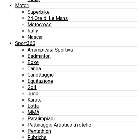
Motori
Superbike
24 Ore di Le Mans
Motocross
Rally
Nascar
Sport360
Arrampicata Sportiva
Badminton
Boxe
Canoa
Canottaggio
Equitazione
Golf
Judo
Karate
Lotta
MMA
Paralimpiadi
Pattinaggio Artistico a rotelle
Pentathlon
Rubriche