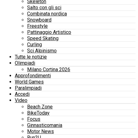
Skeleton
Salto con gli sci
Combinata nordica
Snowboard
Freestyle
Pattinaggio Artistico
Speed Skating
Curling
Sci Alpinismo
Tutte le notizie
Olimpiadi
Milano Cortina 2026
Approfondimenti
World Games
Paralimpiadi
Accedi
Video
Beach Zone
BikeToday
Focus
Ginnasticomania
Motor News
Run2U