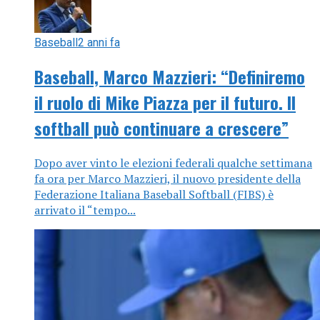
Baseball
2 anni fa
Baseball, Marco Mazzieri: “Definiremo
il ruolo di Mike Piazza per il futuro. Il
softball può continuare a crescere”
Dopo aver vinto le elezioni federali qualche settimana
fa ora per Marco Mazzieri, il nuovo presidente della
Federazione Italiana Baseball Softball (FIBS) è
arrivato il “tempo...