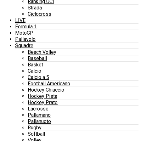
Ranking UCI
Strada
Ciclocross
LIVE
Formula 1
MotoGP
Pallavolo
Squadre
Beach Volley
Baseball
Basket
Calcio
Calcio a 5
Football Americano
Hockey Ghiaccio
Hockey Pista
Hockey Prato
Lacrosse
Pallamano
Pallanuoto
Rugby
Softball
Volley