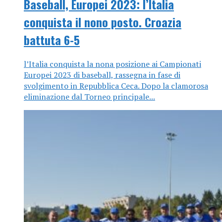
Baseball, Europei 2023: l’Italia
conquista il nono posto. Croazia
battuta 6-5
l’Italia conquista la nona posizione ai Campionati
Europei 2023 di baseball, rassegna in fase di
svolgimento in Repubblica Ceca. Dopo la clamorosa
eliminazione dal Torneo principale...