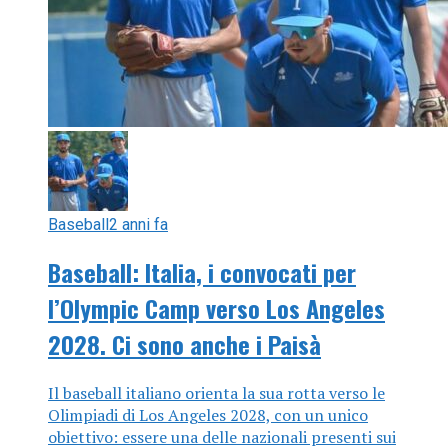
Baseball
2 anni fa
Baseball: Italia, i convocati per
l’Olympic Camp verso Los Angeles
2028. Ci sono anche i Paisà
Il baseball italiano orienta la sua rotta verso le
Olimpiadi di Los Angeles 2028, con un unico
obiettivo: essere una delle nazionali presenti sui