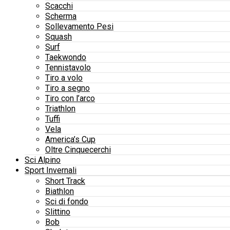
Scacchi
Scherma
Sollevamento Pesi
Squash
Surf
Taekwondo
Tennistavolo
Tiro a volo
Tiro a segno
Tiro con l’arco
Triathlon
Tuffi
Vela
America’s Cup
Oltre Cinquecerchi
Sci Alpino
Sport Invernali
Short Track
Biathlon
Sci di fondo
Slittino
Bob