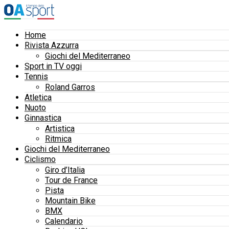
Home
Rivista Azzurra
Giochi del Mediterraneo
Sport in TV oggi
Tennis
Roland Garros
Atletica
Nuoto
Ginnastica
Artistica
Ritmica
Giochi del Mediterraneo
Ciclismo
Giro d’Italia
Tour de France
Pista
Mountain Bike
BMX
Calendario