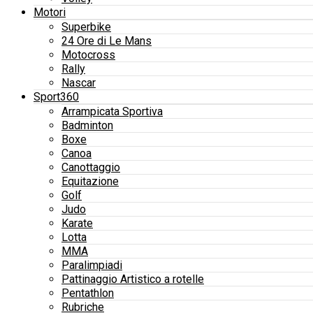
Motori
Superbike
24 Ore di Le Mans
Motocross
Rally
Nascar
Sport360
Arrampicata Sportiva
Badminton
Boxe
Canoa
Canottaggio
Equitazione
Golf
Judo
Karate
Lotta
MMA
Paralimpiadi
Pattinaggio Artistico a rotelle
Pentathlon
Rubriche