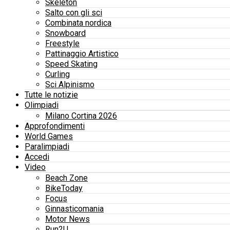
Skeleton
Salto con gli sci
Combinata nordica
Snowboard
Freestyle
Pattinaggio Artistico
Speed Skating
Curling
Sci Alpinismo
Tutte le notizie
Olimpiadi
Milano Cortina 2026
Approfondimenti
World Games
Paralimpiadi
Accedi
Video
Beach Zone
BikeToday
Focus
Ginnasticomania
Motor News
Run2U