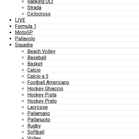
Ranking UCI
Strada
Ciclocross
LIVE
Formula 1
MotoGP
Pallavolo
Squadre
Beach Volley
Baseball
Basket
Calcio
Calcio a 5
Football Americano
Hockey Ghiaccio
Hockey Pista
Hockey Prato
Lacrosse
Pallamano
Pallanuoto
Rugby
Softball
Volley