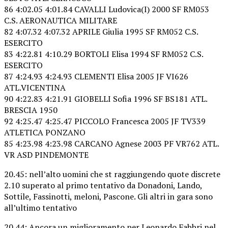
86 4:02.05 4:01.84 CAVALLI Ludovica(I) 2000 SF RM053
C.S. AERONAUTICA MILITARE
82 4:07.32 4:07.32 APRILE Giulia 1995 SF RM052 C.S.
ESERCITO
83 4:22.81 4:10.29 BORTOLI Elisa 1994 SF RM052 C.S.
ESERCITO
87 4:24.93 4:24.93 CLEMENTI Elisa 2005 JF VI626
ATL.VICENTINA
90 4:22.83 4:21.91 GIOBELLI Sofia 1996 SF BS181 ATL.
BRESCIA 1950
92 4:25.47 4:25.47 PICCOLO Francesca 2005 JF TV339
ATLETICA PONZANO
85 4:23.98 4:23.98 CARCANO Agnese 2003 PF VR762 ATL.
VR ASD PINDEMONTE
20.45: nell’alto uomini che st raggiungendo quote discrete
2.10 superato al primo tentativo da Donadoni, Lando,
Sottile, Fassinotti, meloni, Pascone. Gli altri in gara sono
all’ultimo tentativo
20.44: Ancora un miglioramento per Leonardo Fabbri nel