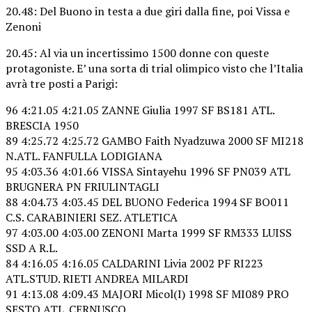
20.48: Del Buono in testa a due giri dalla fine, poi Vissa e
Zenoni
20.45: Al via un incertissimo 1500 donne con queste
protagoniste. E’ una sorta di trial olimpico visto che l’Italia
avrà tre posti a Parigi:
96 4:21.05 4:21.05 ZANNE Giulia 1997 SF BS181 ATL.
BRESCIA 1950
89 4:25.72 4:25.72 GAMBO Faith Nyadzuwa 2000 SF MI218
N.ATL. FANFULLA LODIGIANA
95 4:03.36 4:01.66 VISSA Sintayehu 1996 SF PN039 ATL
BRUGNERA PN FRIULINTAGLI
88 4:04.73 4:03.45 DEL BUONO Federica 1994 SF BO011
C.S. CARABINIERI SEZ. ATLETICA
97 4:03.00 4:03.00 ZENONI Marta 1999 SF RM333 LUISS
SSD A R.L.
84 4:16.05 4:16.05 CALDARINI Livia 2002 PF RI223
ATL.STUD. RIETI ANDREA MILARDI
91 4:13.08 4:09.43 MAJORI Micol(I) 1998 SF MI089 PRO
SESTO ATL. CERNUSCO