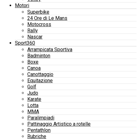
Motori
Superbike
24 Ore di Le Mans
Motocross
Rally
Nascar
Sport360
Arrampicata Sportiva
Badminton
Boxe
Canoa
Canottaggio
Equitazione
Golf
Judo
Karate
Lotta
MMA
Paralimpiadi
Pattinaggio Artistico a rotelle
Pentathlon
Rubriche