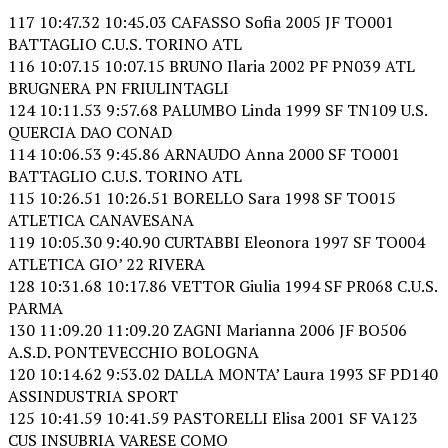
117 10:47.32 10:45.03 CAFASSO Sofia 2005 JF TO001
BATTAGLIO C.U.S. TORINO ATL
116 10:07.15 10:07.15 BRUNO Ilaria 2002 PF PN039 ATL
BRUGNERA PN FRIULINTAGLI
124 10:11.53 9:57.68 PALUMBO Linda 1999 SF TN109 U.S.
QUERCIA DAO CONAD
114 10:06.53 9:45.86 ARNAUDO Anna 2000 SF TO001
BATTAGLIO C.U.S. TORINO ATL
115 10:26.51 10:26.51 BORELLO Sara 1998 SF TO015
ATLETICA CANAVESANA
119 10:05.30 9:40.90 CURTABBI Eleonora 1997 SF TO004
ATLETICA GIO’ 22 RIVERA
128 10:31.68 10:17.86 VETTOR Giulia 1994 SF PR068 C.U.S.
PARMA
130 11:09.20 11:09.20 ZAGNI Marianna 2006 JF BO506
A.S.D. PONTEVECCHIO BOLOGNA
120 10:14.62 9:53.02 DALLA MONTA’ Laura 1993 SF PD140
ASSINDUSTRIA SPORT
125 10:41.59 10:41.59 PASTORELLI Elisa 2001 SF VA123
CUS INSUBRIA VARESE COMO