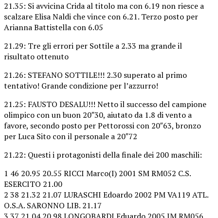
21.35: Si avvicina Crida al titolo ma con 6.19 non riesce a
scalzare Elisa Naldi che vince con 6.21. Terzo posto per
Arianna Battistella con 6.05
21.29: Tre gli errori per Sottile a 2.33 ma grande il
risultato ottenuto
21.26: STEFANO SOTTILE!!! 2.30 superato al primo
tentativo! Grande condizione per l’azzurro!
21.25: FAUSTO DESALU!!! Netto il successo del campione
olimpico con un buon 20″30, aiutato da 1.8 di vento a
favore, secondo posto per Pettorossi con 20″63, bronzo
per Luca Sito con il personale a 20″72
21.22: Questi i protagonisti della finale dei 200 maschili:
1 46 20.95 20.55 RICCI Marco(I) 2001 SM RM052 C.S.
ESERCITO 21.00
2 38 21.32 21.07 LURASCHI Edoardo 2002 PM VA119 ATL.
O.S.A. SARONNO LIB. 21.17
3 37 21.04 20.98 LONGOBARDI Eduardo 2005 JM RM056