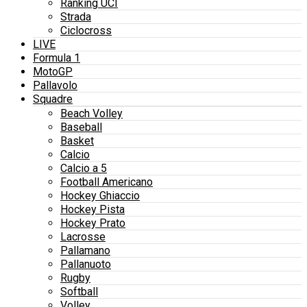
Ranking UCI
Strada
Ciclocross
LIVE
Formula 1
MotoGP
Pallavolo
Squadre
Beach Volley
Baseball
Basket
Calcio
Calcio a 5
Football Americano
Hockey Ghiaccio
Hockey Pista
Hockey Prato
Lacrosse
Pallamano
Pallanuoto
Rugby
Softball
Volley