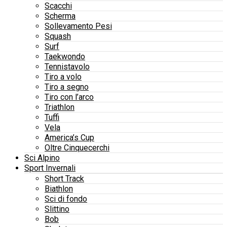
Scacchi
Scherma
Sollevamento Pesi
Squash
Surf
Taekwondo
Tennistavolo
Tiro a volo
Tiro a segno
Tiro con l’arco
Triathlon
Tuffi
Vela
America’s Cup
Oltre Cinquecerchi
Sci Alpino
Sport Invernali
Short Track
Biathlon
Sci di fondo
Slittino
Bob