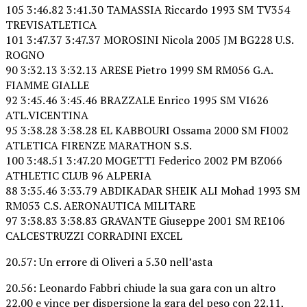
105 3:46.82 3:41.30 TAMASSIA Riccardo 1993 SM TV354
TREVISATLETICA
101 3:47.37 3:47.37 MOROSINI Nicola 2005 JM BG228 U.S.
ROGNO
90 3:32.13 3:32.13 ARESE Pietro 1999 SM RM056 G.A.
FIAMME GIALLE
92 3:45.46 3:45.46 BRAZZALE Enrico 1995 SM VI626
ATL.VICENTINA
95 3:38.28 3:38.28 EL KABBOURI Ossama 2000 SM FI002
ATLETICA FIRENZE MARATHON S.S.
100 3:48.51 3:47.20 MOGETTI Federico 2002 PM BZ066
ATHLETIC CLUB 96 ALPERIA
88 3:35.46 3:33.79 ABDIKADAR SHEIK ALI Mohad 1993 SM
RM053 C.S. AERONAUTICA MILITARE
97 3:38.83 3:38.83 GRAVANTE Giuseppe 2001 SM RE106
CALCESTRUZZI CORRADINI EXCEL
20.57: Un errore di Oliveri a 5.30 nell’asta
20.56: Leonardo Fabbri chiude la sua gara con un altro
22.00 e vince per dispersione la gara del peso con 22.11,