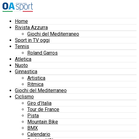
Home
Rivista Azzurra
Giochi del Mediterraneo
Sport in TV oggi
Tennis
Roland Garros
Atletica
Nuoto
Ginnastica
Artistica
Ritmica
Giochi del Mediterraneo
Ciclismo
Giro d’Italia
Tour de France
Pista
Mountain Bike
BMX
Calendario