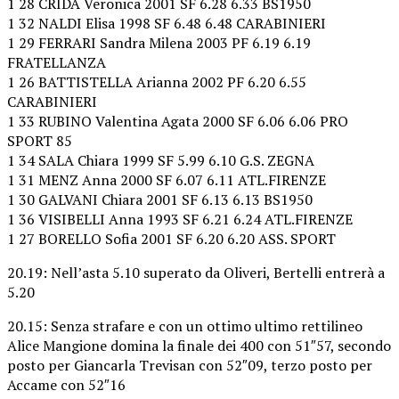
1 28 CRIDA Veronica 2001 SF 6.28 6.33 BS1950
1 32 NALDI Elisa 1998 SF 6.48 6.48 CARABINIERI
1 29 FERRARI Sandra Milena 2003 PF 6.19 6.19
FRATELLANZA
1 26 BATTISTELLA Arianna 2002 PF 6.20 6.55
CARABINIERI
1 33 RUBINO Valentina Agata 2000 SF 6.06 6.06 PRO
SPORT 85
1 34 SALA Chiara 1999 SF 5.99 6.10 G.S. ZEGNA
1 31 MENZ Anna 2000 SF 6.07 6.11 ATL.FIRENZE
1 30 GALVANI Chiara 2001 SF 6.13 6.13 BS1950
1 36 VISIBELLI Anna 1993 SF 6.21 6.24 ATL.FIRENZE
1 27 BORELLO Sofia 2001 SF 6.20 6.20 ASS. SPORT
20.19: Nell’asta 5.10 superato da Oliveri, Bertelli entrerà a
5.20
20.15: Senza strafare e con un ottimo ultimo rettilineo
Alice Mangione domina la finale dei 400 con 51″57, secondo
posto per Giancarla Trevisan con 52″09, terzo posto per
Accame con 52″16