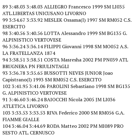
89 3:48.03 3:48.03 ALLIEGRO Francesco 1999 SM LI035
ATL.LIBERTAS UNICUSANO LIVORNO
99 3:34.67 3:33.92 MESLEK Ossama(I) 1997 SM RM052 C.S.
ESERCITO
98 3:40.56 3:40.56 LOTTA Alessandro 1999 SM BG135 G.
ALPINISTICO VERTOVESE
96 3:36.24 3:36.14 FILIPPI Giovanni 1998 SM MO052 A.S.
LA FRATELLANZA 1874
94 3:38.51 3:38.51 COSTA Masresha 2002 PM PN039 ATL
BRUGNERA PN FRIULINTAGLI
93 3:36.78 3:35.65 BUSSOTTI NEVES JUNIOR Joao
Capistrano(I) 1993 SM RM052 C.S. ESERCITO
102 3:41.95 3:41.06 PAROLINI Sebastiano 1998 SM BG135
G. ALPINISTICO VERTOVESE
91 3:46.60 3:46.24 BAIOCCHI Nicola 2005 JM LI036
ATLETICA LIVORNO
103 3:33.53 3:33.53 RIVA Federico 2000 SM RM056 G.A.
FIAMME GIALLE
104 3:46.04 3:44.69 RODA Matteo 2002 PM MI089 PRO
SESTO ATL. CERNUSCO