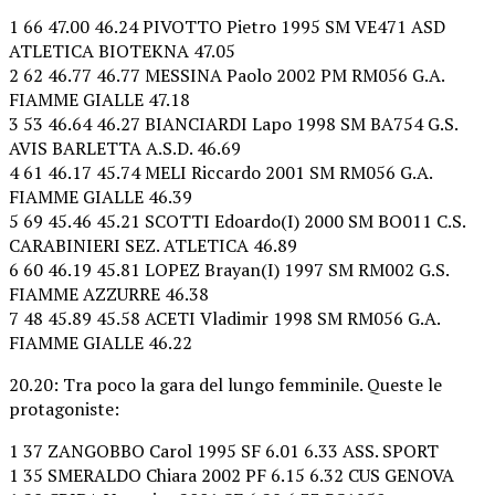
1 66 47.00 46.24 PIVOTTO Pietro 1995 SM VE471 ASD
ATLETICA BIOTEKNA 47.05
2 62 46.77 46.77 MESSINA Paolo 2002 PM RM056 G.A.
FIAMME GIALLE 47.18
3 53 46.64 46.27 BIANCIARDI Lapo 1998 SM BA754 G.S.
AVIS BARLETTA A.S.D. 46.69
4 61 46.17 45.74 MELI Riccardo 2001 SM RM056 G.A.
FIAMME GIALLE 46.39
5 69 45.46 45.21 SCOTTI Edoardo(I) 2000 SM BO011 C.S.
CARABINIERI SEZ. ATLETICA 46.89
6 60 46.19 45.81 LOPEZ Brayan(I) 1997 SM RM002 G.S.
FIAMME AZZURRE 46.38
7 48 45.89 45.58 ACETI Vladimir 1998 SM RM056 G.A.
FIAMME GIALLE 46.22
20.20: Tra poco la gara del lungo femminile. Queste le
protagoniste:
1 37 ZANGOBBO Carol 1995 SF 6.01 6.33 ASS. SPORT
1 35 SMERALDO Chiara 2002 PF 6.15 6.32 CUS GENOVA