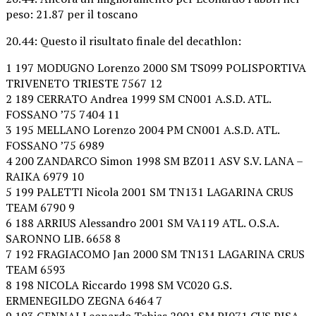
peso: 21.87 per il toscano
20.44: Questo il risultato finale del decathlon:
1 197 MODUGNO Lorenzo 2000 SM TS099 POLISPORTIVA
TRIVENETO TRIESTE 7567 12
2 189 CERRATO Andrea 1999 SM CN001 A.S.D. ATL.
FOSSANO ’75 7404 11
3 195 MELLANO Lorenzo 2004 PM CN001 A.S.D. ATL.
FOSSANO ’75 6989
4 200 ZANDARCO Simon 1998 SM BZ011 ASV S.V. LANA –
RAIKA 6979 10
5 199 PALETTI Nicola 2001 SM TN131 LAGARINA CRUS
TEAM 6790 9
6 188 ARRIUS Alessandro 2001 SM VA119 ATL. O.S.A.
SARONNO LIB. 6658 8
7 192 FRAGIACOMO Jan 2000 SM TN131 LAGARINA CRUS
TEAM 6593
8 198 NICOLA Riccardo 1998 SM VC020 G.S.
ERMENEGILDO ZEGNA 6464 7
9 193 GENNAI Leonardo Tobias 2001 SM PI071 CUS PISA