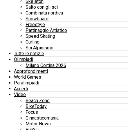
Skeleton
Salto con gli sci
Combinata nordica
Snowboard
Freestyle
Pattinaggio Artistico
Speed Skating
Curling
Sci Alpinismo
Tutte le notizie
Olimpiadi
Milano Cortina 2026
Approfondimenti
World Games
Paralimpiadi
Accedi
Video
Beach Zone
BikeToday
Focus
Ginnasticomania
Motor News
Run2U