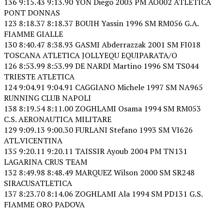
136 9:15.43 9:13.90 YON Diego 2003 PM AO002 ATLETICA
PONT DONNAS
123 8:18.37 8:18.37 BOUIH Yassin 1996 SM RM056 G.A.
FIAMME GIALLE
130 8:40.47 8:38.93 GASMI Abderrazzak 2001 SM FI018
TOSCANA ATLETICA JOLLYEQU EQUIPARATA/O
126 8:53.99 8:53.99 DE NARDI Martino 1996 SM TS044
TRIESTE ATLETICA
124 9:04.91 9:04.91 CAGGIANO Michele 1997 SM NA965
RUNNING CLUB NAPOLI
138 8:19.54 8:11.00 ZOGHLAMI Osama 1994 SM RM053
C.S. AERONAUTICA MILITARE
129 9:09.13 9:00.30 FURLANI Stefano 1993 SM VI626
ATL.VICENTINA
135 9:20.11 9:20.11 TAISSIR Ayoub 2004 PM TN131
LAGARINA CRUS TEAM
132 8:49.98 8:48.49 MARQUEZ Wilson 2000 SM SR248
SIRACUSATLETICA
137 8:23.70 8:14.06 ZOGHLAMI Ala 1994 SM PD131 G.S.
FIAMME ORO PADOVA