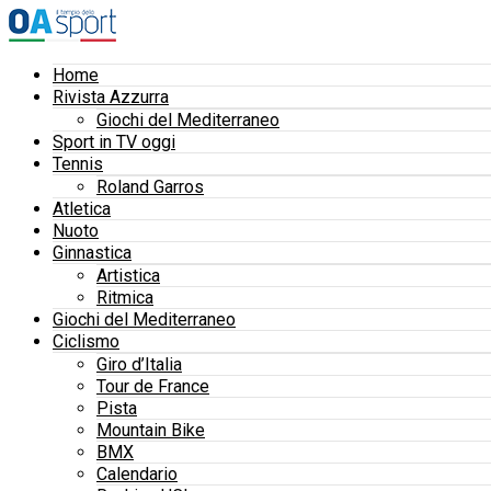
Home
Rivista Azzurra
Giochi del Mediterraneo
Sport in TV oggi
Tennis
Roland Garros
Atletica
Nuoto
Ginnastica
Artistica
Ritmica
Giochi del Mediterraneo
Ciclismo
Giro d’Italia
Tour de France
Pista
Mountain Bike
BMX
Calendario