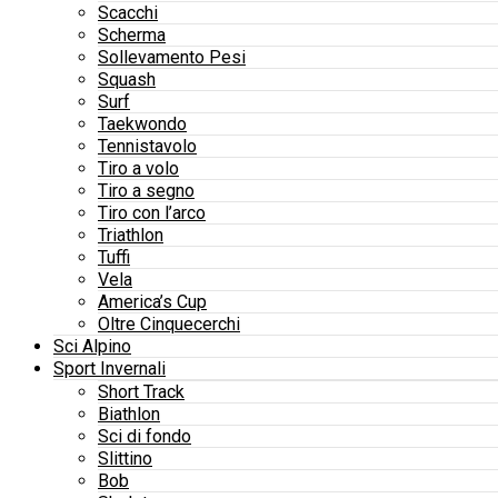
Scacchi
Scherma
Sollevamento Pesi
Squash
Surf
Taekwondo
Tennistavolo
Tiro a volo
Tiro a segno
Tiro con l’arco
Triathlon
Tuffi
Vela
America’s Cup
Oltre Cinquecerchi
Sci Alpino
Sport Invernali
Short Track
Biathlon
Sci di fondo
Slittino
Bob