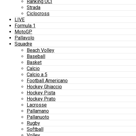
Ranking UCI
Strada
Ciclocross
LIVE
Formula 1
MotoGP
Pallavolo
Squadre
Beach Volley
Baseball
Basket
Calcio
Calcio a 5
Football Americano
Hockey Ghiaccio
Hockey Pista
Hockey Prato
Lacrosse
Pallamano
Pallanuoto
Rugby
Softball
Volley