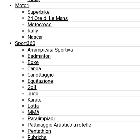
Motori
Superbike
24 Ore di Le Mans
Motocross
Rally
Nascar
Sport360
Arrampicata Sportiva
Badminton
Boxe
Canoa
Canottaggio
Equitazione
Golf
Judo
Karate
Lotta
MMA
Paralimpiadi
Pattinaggio Artistico a rotelle
Pentathlon
Rubriche