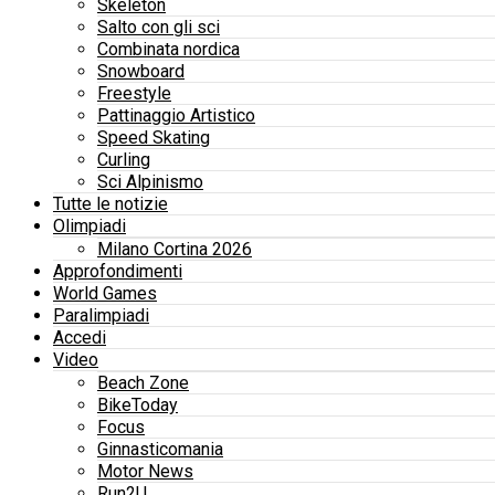
Skeleton
Salto con gli sci
Combinata nordica
Snowboard
Freestyle
Pattinaggio Artistico
Speed Skating
Curling
Sci Alpinismo
Tutte le notizie
Olimpiadi
Milano Cortina 2026
Approfondimenti
World Games
Paralimpiadi
Accedi
Video
Beach Zone
BikeToday
Focus
Ginnasticomania
Motor News
Run2U