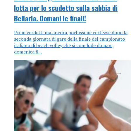
lotta per lo scudetto sulla sabbia di
Bellaria. Domani le finali!
Primi verdetti ma ancora pochissime certezse dopo la
seconda giornata di gare della finale del campionato
italiano di beach volley che si conclude domani,
domenica 8...