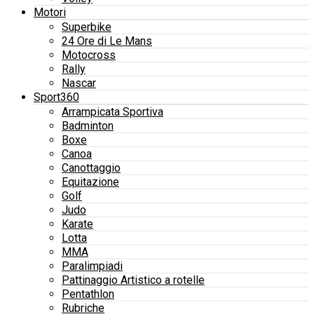
Motori
Superbike
24 Ore di Le Mans
Motocross
Rally
Nascar
Sport360
Arrampicata Sportiva
Badminton
Boxe
Canoa
Canottaggio
Equitazione
Golf
Judo
Karate
Lotta
MMA
Paralimpiadi
Pattinaggio Artistico a rotelle
Pentathlon
Rubriche