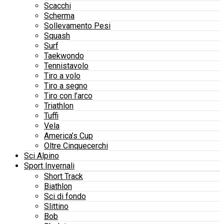
Scacchi
Scherma
Sollevamento Pesi
Squash
Surf
Taekwondo
Tennistavolo
Tiro a volo
Tiro a segno
Tiro con l’arco
Triathlon
Tuffi
Vela
America’s Cup
Oltre Cinquecerchi
Sci Alpino
Sport Invernali
Short Track
Biathlon
Sci di fondo
Slittino
Bob