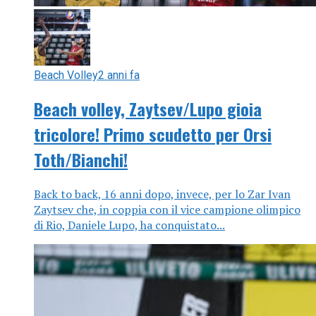
Beach Volley
2 anni fa
Beach volley, Zaytsev/Lupo gioia
tricolore! Primo scudetto per Orsi
Toth/Bianchi!
Back to back, 16 anni dopo, invece, per lo Zar Ivan
Zaytsev che, in coppia con il vice campione olimpico
di Rio, Daniele Lupo, ha conquistato...