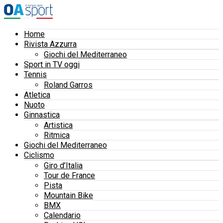
Home
Rivista Azzurra
Giochi del Mediterraneo
Sport in TV oggi
Tennis
Roland Garros
Atletica
Nuoto
Ginnastica
Artistica
Ritmica
Giochi del Mediterraneo
Ciclismo
Giro d’Italia
Tour de France
Pista
Mountain Bike
BMX
Calendario