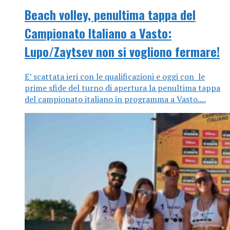
Beach volley, penultima tappa del
Campionato Italiano a Vasto:
Lupo/Zaytsev non si vogliono fermare!
E’ scattata ieri con le qualificazioni e oggi con le
prime sfide del turno di apertura la penultima tappa
del campionato italiano in programma a Vasto....