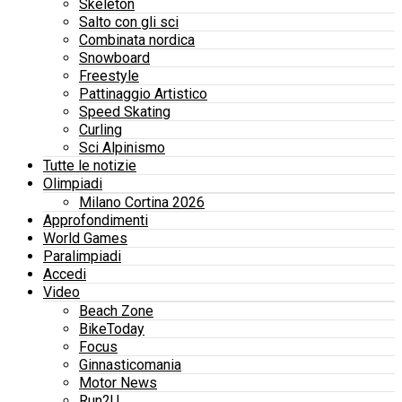
Skeleton
Salto con gli sci
Combinata nordica
Snowboard
Freestyle
Pattinaggio Artistico
Speed Skating
Curling
Sci Alpinismo
Tutte le notizie
Olimpiadi
Milano Cortina 2026
Approfondimenti
World Games
Paralimpiadi
Accedi
Video
Beach Zone
BikeToday
Focus
Ginnasticomania
Motor News
Run2U