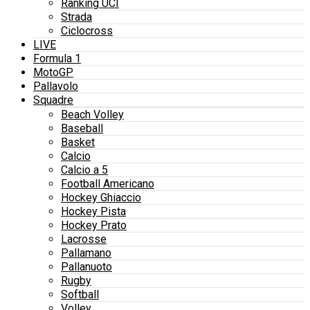
Ranking UCI
Strada
Ciclocross
LIVE
Formula 1
MotoGP
Pallavolo
Squadre
Beach Volley
Baseball
Basket
Calcio
Calcio a 5
Football Americano
Hockey Ghiaccio
Hockey Pista
Hockey Prato
Lacrosse
Pallamano
Pallanuoto
Rugby
Softball
Volley