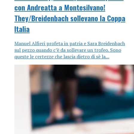
con Andreatta a Montesilvano!
They/Breidenbach sollevano la Coppa
Italia
Manuel Alfieri profeta in patria e Sara Breidenbach
sul pezzo quando c’è da sollevare un trofeo. Sono
queste le certezze che lascia dietro di sè la...