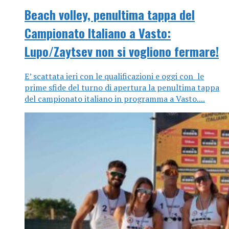
Beach volley, penultima tappa del
Campionato Italiano a Vasto:
Lupo/Zaytsev non si vogliono fermare!
E’ scattata ieri con le qualificazioni e oggi con le
prime sfide del turno di apertura la penultima tappa
del campionato italiano in programma a Vasto....