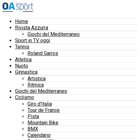
Home
Rivista Azzurra
Giochi del Mediterraneo
Sport in TV oggi
Tennis
Roland Garros
Atletica
Nuoto
Ginnastica
Artistica
Ritmica
Giochi del Mediterraneo
Ciclismo
Giro d’Italia
Tour de France
Pista
Mountain Bike
BMX
Calendario