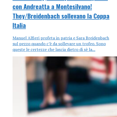
con Andreatta a Montesilvano!
They/Breidenbach sollevano la Coppa
Italia
Manuel Alfieri profeta in patria e Sara Breidenbach
sul pezzo quando c’è da sollevare un trofeo. Sono
queste le certezze che lascia dietro di sè la...