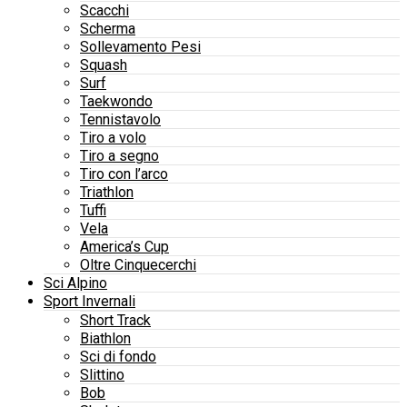
Scacchi
Scherma
Sollevamento Pesi
Squash
Surf
Taekwondo
Tennistavolo
Tiro a volo
Tiro a segno
Tiro con l’arco
Triathlon
Tuffi
Vela
America’s Cup
Oltre Cinquecerchi
Sci Alpino
Sport Invernali
Short Track
Biathlon
Sci di fondo
Slittino
Bob