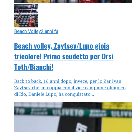
Beach Volley
2 anni fa
Beach volley, Zaytsev/Lupo gioia
tricolore! Primo scudetto per Orsi
Toth/Bianchi!
Back to back, 16 anni dopo, invece, per lo Zar Ivan
Zaytsev che, in coppia con il vice campione olimpico
di Rio, Daniele Lupo, ha conquistato...