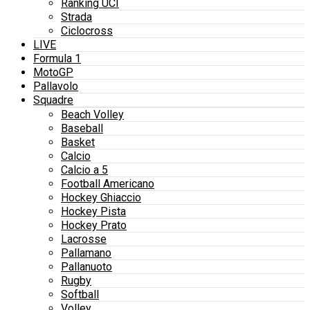
Ranking UCI
Strada
Ciclocross
LIVE
Formula 1
MotoGP
Pallavolo
Squadre
Beach Volley
Baseball
Basket
Calcio
Calcio a 5
Football Americano
Hockey Ghiaccio
Hockey Pista
Hockey Prato
Lacrosse
Pallamano
Pallanuoto
Rugby
Softball
Volley