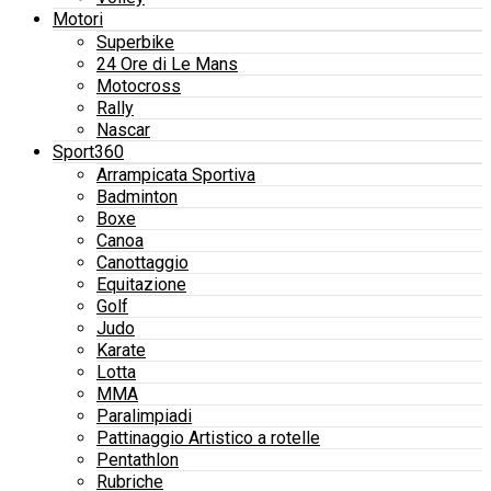
Motori
Superbike
24 Ore di Le Mans
Motocross
Rally
Nascar
Sport360
Arrampicata Sportiva
Badminton
Boxe
Canoa
Canottaggio
Equitazione
Golf
Judo
Karate
Lotta
MMA
Paralimpiadi
Pattinaggio Artistico a rotelle
Pentathlon
Rubriche