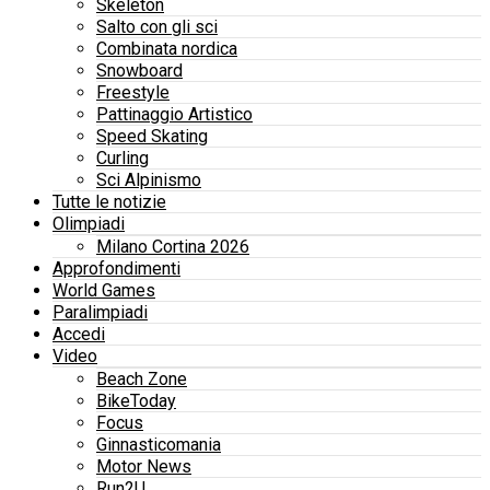
Skeleton
Salto con gli sci
Combinata nordica
Snowboard
Freestyle
Pattinaggio Artistico
Speed Skating
Curling
Sci Alpinismo
Tutte le notizie
Olimpiadi
Milano Cortina 2026
Approfondimenti
World Games
Paralimpiadi
Accedi
Video
Beach Zone
BikeToday
Focus
Ginnasticomania
Motor News
Run2U