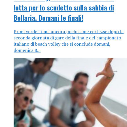
lotta per lo scudetto sulla sabbia di
Bellaria. Domani le finali!
Primi verdetti ma ancora pochissime certezse dopo la
seconda giornata di gare della finale del campionato
italiano di beach volley che si conclude domani,
domenica 8...