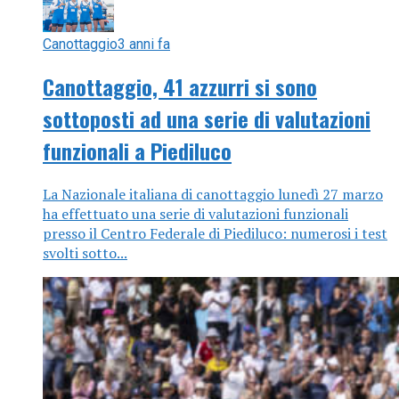
Canottaggio
3 anni fa
Canottaggio, 41 azzurri si sono
sottoposti ad una serie di valutazioni
funzionali a Piediluco
La Nazionale italiana di canottaggio lunedì 27 marzo
ha effettuato una serie di valutazioni funzionali
presso il Centro Federale di Piediluco: numerosi i test
svolti sotto...