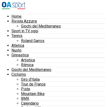
Home
Rivista Azzurra
Giochi del Mediterraneo
Sport in TV oggi
Tennis
Roland Garros
Atletica
Nuoto
Ginnastica
Artistica
Ritmica
Giochi del Mediterraneo
Ciclismo
Giro d’Italia
Tour de France
Pista
Mountain Bike
BMX
Calendario