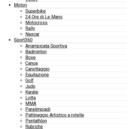
Motori
Superbike
24 Ore di Le Mans
Motocross
Rally
Nascar
Sport360
Arrampicata Sportiva
Badminton
Boxe
Canoa
Canottaggio
Equitazione
Golf
Judo
Karate
Lotta
MMA
Paralimpiadi
Pattinaggio Artistico a rotelle
Pentathlon
Rubriche