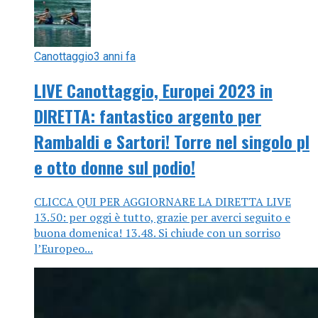
Canottaggio
3 anni fa
LIVE Canottaggio, Europei 2023 in
DIRETTA: fantastico argento per
Rambaldi e Sartori! Torre nel singolo pl
e otto donne sul podio!
CLICCA QUI PER AGGIORNARE LA DIRETTA LIVE
13.50: per oggi è tutto, grazie per averci seguito e
buona domenica! 13.48. Si chiude con un sorriso
l’Europeo...