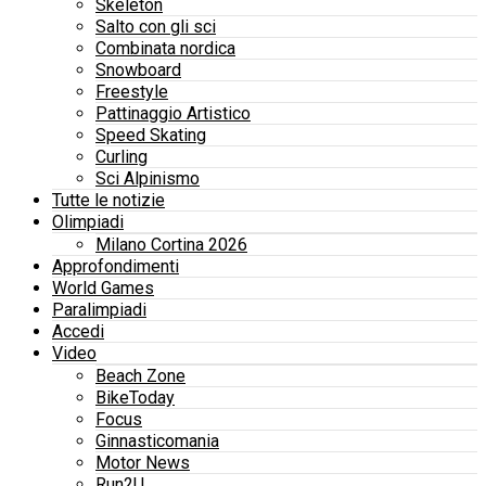
Skeleton
Salto con gli sci
Combinata nordica
Snowboard
Freestyle
Pattinaggio Artistico
Speed Skating
Curling
Sci Alpinismo
Tutte le notizie
Olimpiadi
Milano Cortina 2026
Approfondimenti
World Games
Paralimpiadi
Accedi
Video
Beach Zone
BikeToday
Focus
Ginnasticomania
Motor News
Run2U