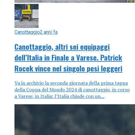
Canottaggio
2 anni fa
Canottaggio, altri sei equipaggi
dell’Italia in Finale a Varese. Patrick
Rocek vince nel singolo pesi leggeri
Va in archivio la seconda giornata della prima tappa
della Coppa del Mondo 2024 di canottaggio, in corso
a Varese, in Italia: l’Italia chiude con un...