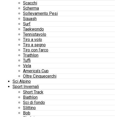
Scacchi
Scherma
Sollevamento Pesi
Squash
Surf
Taekwondo
Tennistavolo
Tiro a volo
Tiro a segno
Tiro con l’arco
Triathlon
Tuffi
Vela
America’s Cup
Oltre Cinquecerchi
Sci Alpino
Sport Invernali
Short Track
Biathlon
Sci di fondo
Slittino
Bob