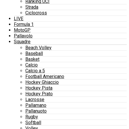
Ranking UCI
Strada
Ciclocross
LIVE
Formula 1
MotoGP
Pallavolo
Squadre
Beach Volley
Baseball
Basket
Calcio
Calcio a 5
Football Americano
Hockey Ghiaccio
Hockey Pista
Hockey Prato
Lacrosse
Pallamano
Pallanuoto
Rugby
Softball
Volley