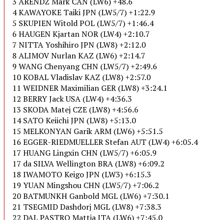
3 ARENDZ Mark CAN (LW6) +48.6
4 KAWAYOKE Taiki JPN (LW5/7) +1:22.9
5 SKUPIEN Witold POL (LW5/7) +1:46.4
6 HAUGEN Kjartan NOR (LW4) +2:10.7
7 NITTA Yoshihiro JPN (LW8) +2:12.0
8 ALIMOV Nurlan KAZ (LW6) +2:14.7
9 WANG Chenyang CHN (LW5/7) +2:49.6
10 KOBAL Vladislav KAZ (LW8) +2:57.0
11 WEIDNER Maximilian GER (LW8) +3:24.1
12 BERRY Jack USA (LW4) +4:36.3
13 SKODA Matej CZE (LW8) +4:56.6
14 SATO Keiichi JPN (LW8) +5:13.0
15 MELKONYAN Garik ARM (LW6) +5:51.5
16 EGGER-RIEDMUELLER Stefan AUT (LW4) +6:05.4
17 HUANG Lingxin CHN (LW5/7) +6:05.9
17 da SILVA Wellington BRA (LW8) +6:09.2
18 IWAMOTO Keigo JPN (LW3) +6:15.3
19 YUAN Mingshou CHN (LW5/7) +7:06.2
20 BATMUNKH Ganbold MGL (LW6) +7:30.1
21 TSEGMID Dashdorj MGL (LW8) +7:38.3
22 DAL PASTRO Mattia ITA (LW6) +7:45.0