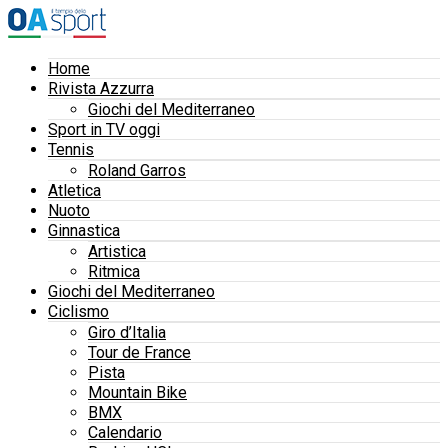
Home
Rivista Azzurra
Giochi del Mediterraneo
Sport in TV oggi
Tennis
Roland Garros
Atletica
Nuoto
Ginnastica
Artistica
Ritmica
Giochi del Mediterraneo
Ciclismo
Giro d’Italia
Tour de France
Pista
Mountain Bike
BMX
Calendario