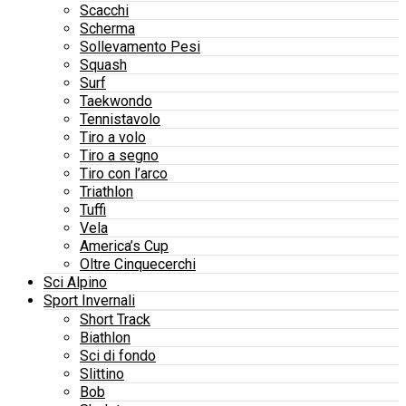
Scacchi
Scherma
Sollevamento Pesi
Squash
Surf
Taekwondo
Tennistavolo
Tiro a volo
Tiro a segno
Tiro con l’arco
Triathlon
Tuffi
Vela
America’s Cup
Oltre Cinquecerchi
Sci Alpino
Sport Invernali
Short Track
Biathlon
Sci di fondo
Slittino
Bob