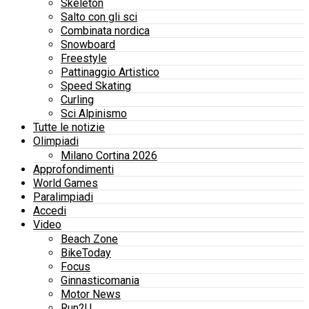
Skeleton
Salto con gli sci
Combinata nordica
Snowboard
Freestyle
Pattinaggio Artistico
Speed Skating
Curling
Sci Alpinismo
Tutte le notizie
Olimpiadi
Milano Cortina 2026
Approfondimenti
World Games
Paralimpiadi
Accedi
Video
Beach Zone
BikeToday
Focus
Ginnasticomania
Motor News
Run2U