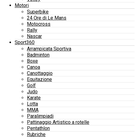
Motori
Superbike
24 Ore di Le Mans
Motocross
Rally
Nascar
Sport360
Arrampicata Sportiva
Badminton
Boxe
Canoa
Canottaggio
Equitazione
Golf
Judo
Karate
Lotta
MMA
Paralimpiadi
Pattinaggio Artistico a rotelle
Pentathlon
Rubriche