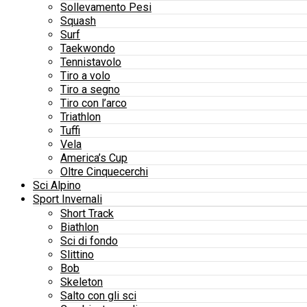
Sollevamento Pesi
Squash
Surf
Taekwondo
Tennistavolo
Tiro a volo
Tiro a segno
Tiro con l’arco
Triathlon
Tuffi
Vela
America’s Cup
Oltre Cinquecerchi
Sci Alpino
Sport Invernali
Short Track
Biathlon
Sci di fondo
Slittino
Bob
Skeleton
Salto con gli sci