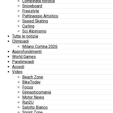
Combinata nordica
Snowboard
Freestyle
Pattinaggio Artistico
Speed Skating
Curling
Sci Alpinismo
Tutte le notizie
Olimpiadi
Milano Cortina 2026
Approfondimenti
World Games
Paralimpiadi
Accedi
Video
Beach Zone
BikeToday
Focus
Ginnasticomania
Motor News
Run2U
Salotto Bianco
Sprint Zone