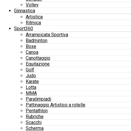
Volley
Ginnastica
Artistica
Ritmica
Sport360
Arrampicata Sportiva
Badminton
Boxe
Canoa
Canottaggio
Equitazione
Golf
Judo
Karate
Lotta
MMA
Paralimpiadi
Pattinaggio Artistico a rotelle
Pentathlon
Rubriche
Scacchi
Scherma