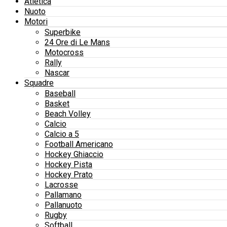
Atletica
Nuoto
Motori
Superbike
24 Ore di Le Mans
Motocross
Rally
Nascar
Squadre
Baseball
Basket
Beach Volley
Calcio
Calcio a 5
Football Americano
Hockey Ghiaccio
Hockey Pista
Hockey Prato
Lacrosse
Pallamano
Pallanuoto
Rugby
Softball