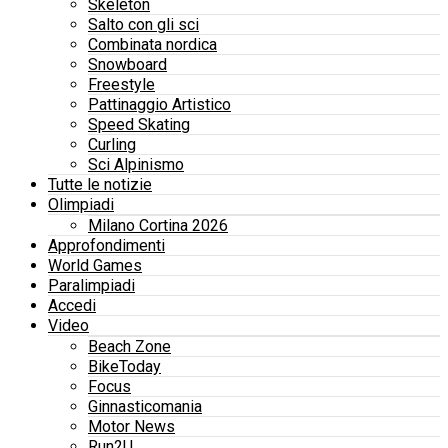
Skeleton
Salto con gli sci
Combinata nordica
Snowboard
Freestyle
Pattinaggio Artistico
Speed Skating
Curling
Sci Alpinismo
Tutte le notizie
Olimpiadi
Milano Cortina 2026
Approfondimenti
World Games
Paralimpiadi
Accedi
Video
Beach Zone
BikeToday
Focus
Ginnasticomania
Motor News
Run2U