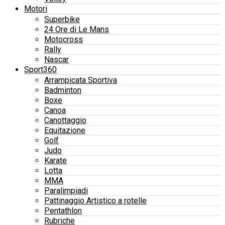
Motori
Superbike
24 Ore di Le Mans
Motocross
Rally
Nascar
Sport360
Arrampicata Sportiva
Badminton
Boxe
Canoa
Canottaggio
Equitazione
Golf
Judo
Karate
Lotta
MMA
Paralimpiadi
Pattinaggio Artistico a rotelle
Pentathlon
Rubriche