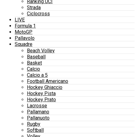
Ranking UCI
Strada
Ciclocross
LIVE
Formula 1
MotoGP
Pallavolo
Squadre
Beach Volley
Baseball
Basket
Calcio
Calcio a 5
Football Americano
Hockey Ghiaccio
Hockey Pista
Hockey Prato
Lacrosse
Pallamano
Pallanuoto
Rugby
Softball
Volley