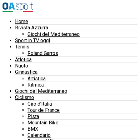
Home
Rivista Azzurra
Giochi del Mediterraneo
Sport in TV oggi
Tennis
Roland Garros
Atletica
Nuoto
Ginnastica
Artistica
Ritmica
Giochi del Mediterraneo
Ciclismo
Giro d’Italia
Tour de France
Pista
Mountain Bike
BMX
Calendario