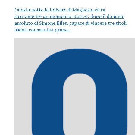
Questa notte la Polvere di Magnesio vivrà
sicuramente un momento storico: dopo il dominio
assoluto di Simone Biles, capace di vincere tre titoli
iridati consecutivi prima...