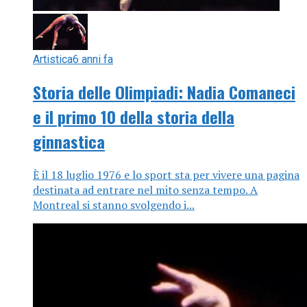
Artistica
6 anni fa
Storia delle Olimpiadi: Nadia Comaneci
e il primo 10 della storia della
ginnastica
È il 18 luglio 1976 e lo sport sta per vivere una pagina
destinata ad entrare nel mito senza tempo. A
Montreal si stanno svolgendo i...