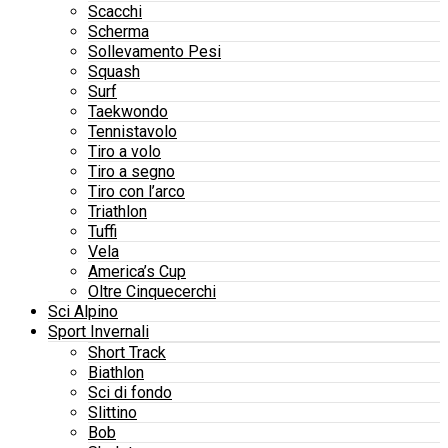
Scacchi
Scherma
Sollevamento Pesi
Squash
Surf
Taekwondo
Tennistavolo
Tiro a volo
Tiro a segno
Tiro con l’arco
Triathlon
Tuffi
Vela
America’s Cup
Oltre Cinquecerchi
Sci Alpino
Sport Invernali
Short Track
Biathlon
Sci di fondo
Slittino
Bob