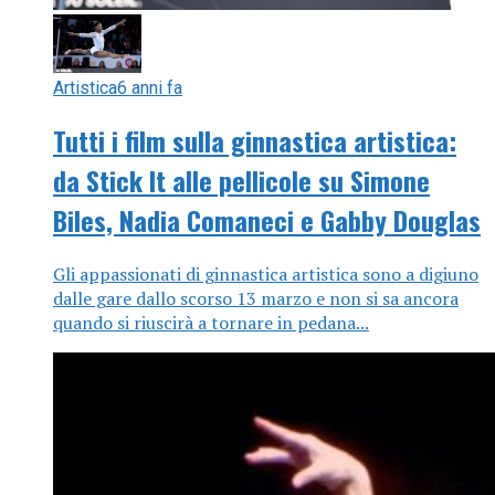
Artistica
6 anni fa
Tutti i film sulla ginnastica artistica:
da Stick It alle pellicole su Simone
Biles, Nadia Comaneci e Gabby Douglas
Gli appassionati di ginnastica artistica sono a digiuno
dalle gare dallo scorso 13 marzo e non si sa ancora
quando si riuscirà a tornare in pedana...