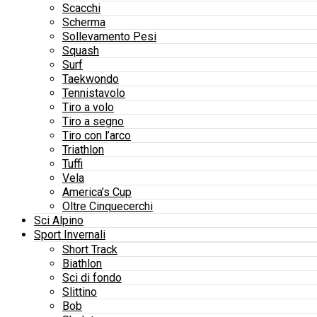
Scacchi
Scherma
Sollevamento Pesi
Squash
Surf
Taekwondo
Tennistavolo
Tiro a volo
Tiro a segno
Tiro con l’arco
Triathlon
Tuffi
Vela
America’s Cup
Oltre Cinquecerchi
Sci Alpino
Sport Invernali
Short Track
Biathlon
Sci di fondo
Slittino
Bob