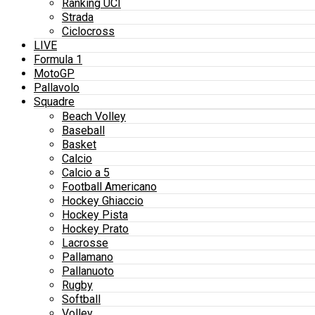
Ranking UCI
Strada
Ciclocross
LIVE
Formula 1
MotoGP
Pallavolo
Squadre
Beach Volley
Baseball
Basket
Calcio
Calcio a 5
Football Americano
Hockey Ghiaccio
Hockey Pista
Hockey Prato
Lacrosse
Pallamano
Pallanuoto
Rugby
Softball
Volley