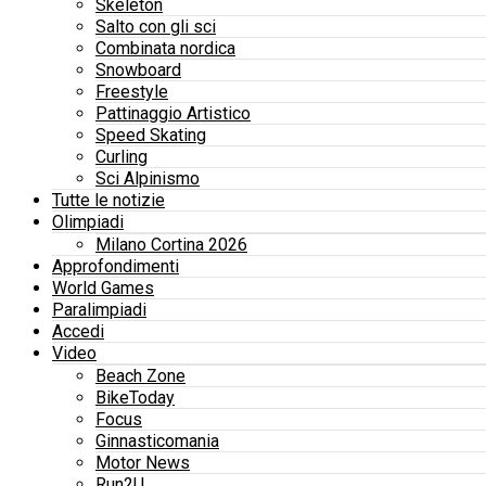
Skeleton
Salto con gli sci
Combinata nordica
Snowboard
Freestyle
Pattinaggio Artistico
Speed Skating
Curling
Sci Alpinismo
Tutte le notizie
Olimpiadi
Milano Cortina 2026
Approfondimenti
World Games
Paralimpiadi
Accedi
Video
Beach Zone
BikeToday
Focus
Ginnasticomania
Motor News
Run2U