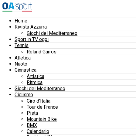
Home
Rivista Azzurra
Giochi del Mediterraneo
Sport in TV oggi
Tennis
Roland Garros
Atletica
Nuoto
Ginnastica
Artistica
Ritmica
Giochi del Mediterraneo
Ciclismo
Giro d’Italia
Tour de France
Pista
Mountain Bike
BMX
Calendario