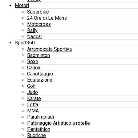
Motori
Superbike
24 Ore di Le Mans
Motocross
Rally
Nascar
Sport360
Arrampicata Sportiva
Badminton
Boxe
Canoa
Canottaggio
Equitazione
Golf
Judo
Karate
Lotta
MMA
Paralimpiadi
Pattinaggio Artistico a rotelle
Pentathlon
Rubriche