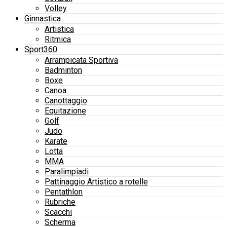
Volley
Ginnastica
Artistica
Ritmica
Sport360
Arrampicata Sportiva
Badminton
Boxe
Canoa
Canottaggio
Equitazione
Golf
Judo
Karate
Lotta
MMA
Paralimpiadi
Pattinaggio Artistico a rotelle
Pentathlon
Rubriche
Scacchi
Scherma