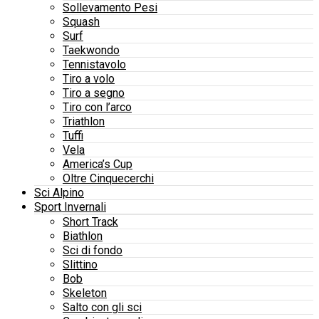
Sollevamento Pesi
Squash
Surf
Taekwondo
Tennistavolo
Tiro a volo
Tiro a segno
Tiro con l’arco
Triathlon
Tuffi
Vela
America’s Cup
Oltre Cinquecerchi
Sci Alpino
Sport Invernali
Short Track
Biathlon
Sci di fondo
Slittino
Bob
Skeleton
Salto con gli sci