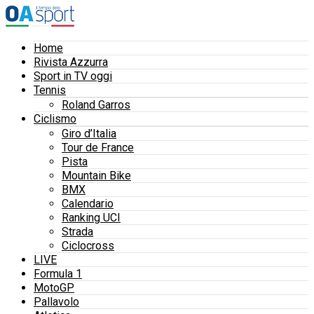
Home
Rivista Azzurra
Sport in TV oggi
Tennis
Roland Garros
Ciclismo
Giro d’Italia
Tour de France
Pista
Mountain Bike
BMX
Calendario
Ranking UCI
Strada
Ciclocross
LIVE
Formula 1
MotoGP
Pallavolo