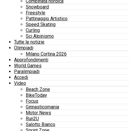
Combinata nordica
Snowboard
Freestyle
Pattinaggio Artistico
Speed Skating
Curling
Sci Alpinismo
Tutte le notizie
Olimpiadi
Milano Cortina 2026
Approfondimenti
World Games
Paralimpiadi
Accedi
Video
Beach Zone
BikeToday
Focus
Ginnasticomania
Motor News
Run2U
Salotto Bianco
Sprint Zone