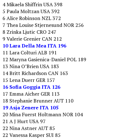
4 Mikaela Shiffrin USA 398
5 Paula Moltzan USA 392
6 Alice Robinson NZL 372
7 Thea Louise Stjernesund NOR 256
8 Zrinka Ljutic CRO 247
9 Valerie Grenier CAN 212
10 Lara Della Mea ITA 196
11 Lara Colturi ALB 191
12 Maryna Gasienica-Daniel POL 189
13 Nina O’Brien USA 183
14 Britt Richardson CAN 163
15 Lena Duerr GER 157
16 Sofia Goggia ITA 126
17 Emma Aicher GER 113
18 Stephanie Brunner AUT 110
19 Asja Zenere ITA 105
20 Mina Fuerst Holtmann NOR 104
21 A J Hurt USA 97
22 Nina Astner AUT 85
22 Vanessa Kasper SUI 85