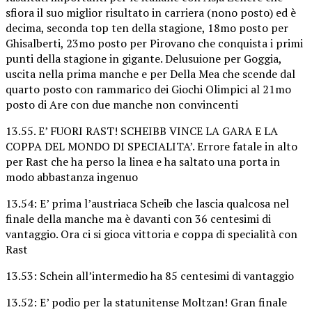
sfiora il suo miglior risultato in carriera (nono posto) ed è
decima, seconda top ten della stagione, 18mo posto per
Ghisalberti, 23mo posto per Pirovano che conquista i primi
punti della stagione in gigante. Delusuione per Goggia,
uscita nella prima manche e per Della Mea che scende dal
quarto posto con rammarico dei Giochi Olimpici al 21mo
posto di Are con due manche non convincenti
13.55. E’ FUORI RAST! SCHEIBB VINCE LA GARA E LA
COPPA DEL MONDO DI SPECIALITA’. Errore fatale in alto
per Rast che ha perso la linea e ha saltato una porta in
modo abbastanza ingenuo
13.54: E’ prima l’austriaca Scheib che lascia qualcosa nel
finale della manche ma è davanti con 36 centesimi di
vantaggio. Ora ci si gioca vittoria e coppa di specialità con
Rast
13.53: Schein all’intermedio ha 85 centesimi di vantaggio
13.52: E’ podio per la statunitense Moltzan! Gran finale