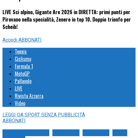
LIVE Sci alpino, Gigante Are 2026 in DIRETTA: primi punti per
Pirovano nella specialità, Zenere in top 10. Doppio trionfo per
Scheib!
Accedi
ABBONATI
Tennis
Ciclismo
Formula 1
MotoGP
Pallavolo
LIVE
Rivista Azzurra
Video
LEGGI
OA SPORT
SENZA PUBBLICITÀ
ABBONATI
Coppa del Mondo
Live Sport
Sci Alpino
Sport