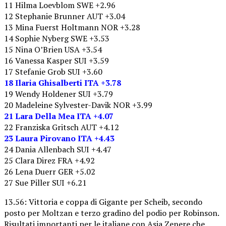
11 Hilma Loevblom SWE +2.96
12 Stephanie Brunner AUT +3.04
13 Mina Fuerst Holtmann NOR +3.28
14 Sophie Nyberg SWE +3.53
15 Nina O’Brien USA +3.54
16 Vanessa Kasper SUI +3.59
17 Stefanie Grob SUI +3.60
18 Ilaria Ghisalberti ITA +3.78
19 Wendy Holdener SUI +3.79
20 Madeleine Sylvester-Davik NOR +3.99
21 Lara Della Mea ITA +4.07
22 Franziska Gritsch AUT +4.12
23 Laura Pirovano ITA +4.43
24 Dania Allenbach SUI +4.47
25 Clara Direz FRA +4.92
26 Lena Duerr GER +5.02
27 Sue Piller SUI +6.21
13.56: Vittoria e coppa di Gigante per Scheib, secondo
posto per Moltzan e terzo gradino del podio per Robinson.
Risultati importanti per le italiane con Asja Zenere che