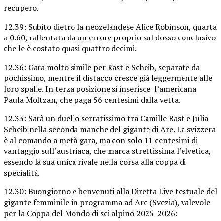
recupero.
12.39: Subito dietro la neozelandese Alice Robinson, quarta
a 0.60, rallentata da un errore proprio sul dosso conclusivo
che le è costato quasi quattro decimi.
12.36: Gara molto simile per Rast e Scheib, separate da
pochissimo, mentre il distacco cresce già leggermente alle
loro spalle. In terza posizione si inserisce l’americana
Paula Moltzan, che paga 56 centesimi dalla vetta.
12.33: Sarà un duello serratissimo tra Camille Rast e Julia
Scheib nella seconda manche del gigante di Are. La svizzera
è al comando a metà gara, ma con solo 11 centesimi di
vantaggio sull’austriaca, che marca strettissima l’elvetica,
essendo la sua unica rivale nella corsa alla coppa di
specialità.
12.30: Buongiorno e benvenuti alla Diretta Live testuale del
gigante femminile in programma ad Are (Svezia), valevole
per la Coppa del Mondo di sci alpino 2025-2026: