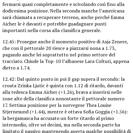
fermarsi quasi completamente e scivolando così fino alla
dodicesima posizione. Nella seconda manche l’americana
sarà chiamata a recuperare terreno, anche perché Emma
Aicher le è davanti e potrebbe guadagnare punti
importanti nella corsa alla classifica generale.
12.45: Prosegue anche il momento positivo di Asja Zenere,
che con il pettorale 20 riesce a piazzarsi nona a 1.73,
pagando anche lei soprattutto nel primo settore del
tracciato. Chiude la Top-10 l’albanese Lara Colturi, appena
dietro a 1.74.
12.42: Dal quinto posto in poi il gap supera il secondo: la
croata Zrinka Ljutic è quinta con 1.12 di ritardo, davanti
alla tedesca Emma Aicher (+1.26), brava a inserirsi nelle
zone alte della classifica nonostante il pettorale numero
17. Settima posizione per la norvegese Thea Louise
Stjernesund (+1.44), mentre è ottava Sofia Goggia (+1.56):
la bergamasca ha accusato un forte ritardo al primo
intermedio, oltre sei decimi, ma nella seconda parte ha
limitato il passivo mantenendo aperta qualche possibilità di