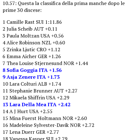
10.57: Questa la classifica della prima manche dopo le
prime 30 discese:
1 Camille Rast SUI 1:11.86
2 Julia Scheib AUT +0.11
3 Paula Moltzan USA +0.56
4 Alice Robinson NZL +0.60
5 Zrinka Ljutic CRO +1.12
6 Emma Aicher GER +1.26
7 Thea Louise Stjernesund NOR +1.44
8 Sofia Goggia ITA +1.56
9 Asja Zenere ITA +1.73
10 Lara Colturi ALB +1.74
11 Stephanie Brunner AUT +2.27
12 Mikaela Shiffrin USA +2.29
13 Lara Della Mea ITA +2.42
14 A J Hurt USA +2.55
15 Mina Fuerst Holtmann NOR +2.60
16 Madeleine Sylvester-Davik NOR +2.72
17 Lena Duerr GER +2.77
18 Vanessa Kasper SUI +2.79