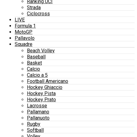
Ranking UCI
Strada
Ciclocross
LIVE
Formula 1
MotoGP
Pallavolo
Squadre
Beach Volley
Baseball
Basket
Calcio
Calcio a 5
Football Americano
Hockey Ghiaccio
Hockey Pista
Hockey Prato
Lacrosse
Pallamano
Pallanuoto
Rugby
Softball
Volley