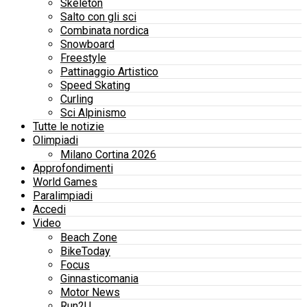
Skeleton
Salto con gli sci
Combinata nordica
Snowboard
Freestyle
Pattinaggio Artistico
Speed Skating
Curling
Sci Alpinismo
Tutte le notizie
Olimpiadi
Milano Cortina 2026
Approfondimenti
World Games
Paralimpiadi
Accedi
Video
Beach Zone
BikeToday
Focus
Ginnasticomania
Motor News
Run2U