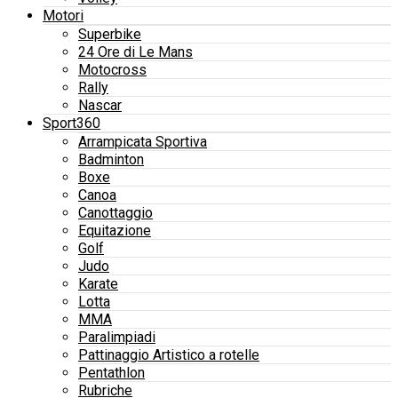
Motori
Superbike
24 Ore di Le Mans
Motocross
Rally
Nascar
Sport360
Arrampicata Sportiva
Badminton
Boxe
Canoa
Canottaggio
Equitazione
Golf
Judo
Karate
Lotta
MMA
Paralimpiadi
Pattinaggio Artistico a rotelle
Pentathlon
Rubriche