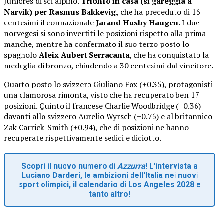
Juniores di sci alpino.
Trionfo in casa (si gareggia a
Narvik) per Rasmus Bakkevig,
che ha preceduto di 16
centesimi il connazionale
Jarand Husby Haugen
. I due
norvegesi si sono invertiti le posizioni rispetto alla prima
manche, mentre ha confermato il suo terzo posto lo
spagnolo
Aleix Aubert Serracanta
, che ha conquistato la
medaglia di bronzo, chiudendo a 30 centesimi dal vincitore.
Quarto posto lo svizzero Giuliano Fox (+0.35), protagonisti
una clamorosa rimonta, visto che ha recuperato ben 17
posizioni. Quinto il francese Charlie Woodbridge (+0.36)
davanti allo svizzero Aurelio Wyrsch (+0.76) e al britannico
Zak Carrick-Smith (+0.94), che di posizioni ne hanno
recuperate rispettivamente sedici e diciotto.
Scopri il nuovo numero di
Azzurra
! L'intervista a
Luciano Darderi, le ambizioni dell'Italia nei nuovi
sport olimpici, il calendario di Los Angeles 2028 e
tanto altro!