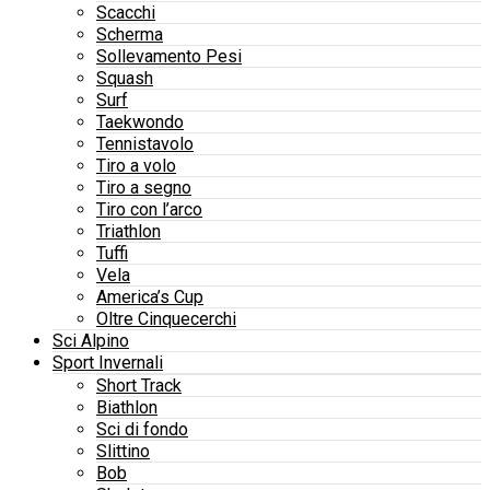
Scacchi
Scherma
Sollevamento Pesi
Squash
Surf
Taekwondo
Tennistavolo
Tiro a volo
Tiro a segno
Tiro con l’arco
Triathlon
Tuffi
Vela
America’s Cup
Oltre Cinquecerchi
Sci Alpino
Sport Invernali
Short Track
Biathlon
Sci di fondo
Slittino
Bob