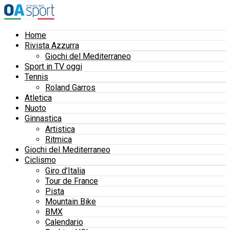
Home
Rivista Azzurra
Giochi del Mediterraneo
Sport in TV oggi
Tennis
Roland Garros
Atletica
Nuoto
Ginnastica
Artistica
Ritmica
Giochi del Mediterraneo
Ciclismo
Giro d’Italia
Tour de France
Pista
Mountain Bike
BMX
Calendario