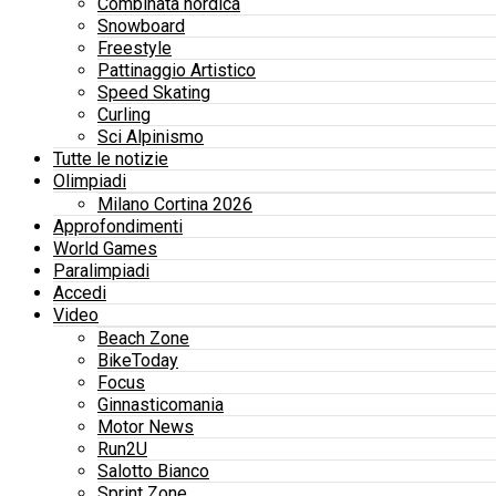
Combinata nordica
Snowboard
Freestyle
Pattinaggio Artistico
Speed Skating
Curling
Sci Alpinismo
Tutte le notizie
Olimpiadi
Milano Cortina 2026
Approfondimenti
World Games
Paralimpiadi
Accedi
Video
Beach Zone
BikeToday
Focus
Ginnasticomania
Motor News
Run2U
Salotto Bianco
Sprint Zone