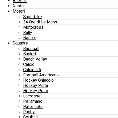
Atletica
Nuoto
Motori
Superbike
24 Ore di Le Mans
Motocross
Rally
Nascar
Squadre
Baseball
Basket
Beach Volley
Calcio
Calcio a 5
Football Americano
Hockey Ghiaccio
Hockey Pista
Hockey Prato
Lacrosse
Pallamano
Pallanuoto
Rugby
Softball