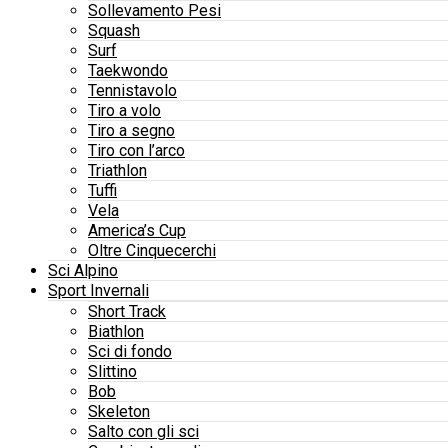
Sollevamento Pesi
Squash
Surf
Taekwondo
Tennistavolo
Tiro a volo
Tiro a segno
Tiro con l’arco
Triathlon
Tuffi
Vela
America’s Cup
Oltre Cinquecerchi
Sci Alpino
Sport Invernali
Short Track
Biathlon
Sci di fondo
Slittino
Bob
Skeleton
Salto con gli sci