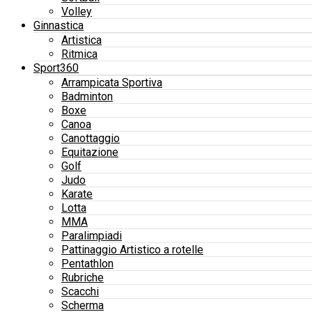
Volley
Ginnastica
Artistica
Ritmica
Sport360
Arrampicata Sportiva
Badminton
Boxe
Canoa
Canottaggio
Equitazione
Golf
Judo
Karate
Lotta
MMA
Paralimpiadi
Pattinaggio Artistico a rotelle
Pentathlon
Rubriche
Scacchi
Scherma