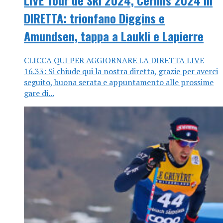
DIRETTA: trionfano Diggins e
Amundsen, tappa a Laukli e Lapierre
CLICCA QUI PER AGGIORNARE LA DIRETTA LIVE
16.33: Si chiude qui la nostra diretta, grazie per averci
seguito, buona serata e appuntamento alle prossime
gare di...