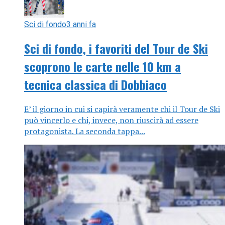
Sci di fondo
3 anni fa
Sci di fondo, i favoriti del Tour de Ski
scoprono le carte nelle 10 km a
tecnica classica di Dobbiaco
E’ il giorno in cui si capirà veramente chi il Tour de Ski
può vincerlo e chi, invece, non riuscirà ad essere
protagonista. La seconda tappa...