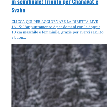
in semifinale! Trionfo per Chanavat e
Svahn
CLICCA QUI PER AGGIORNARE LA DIRETTA LIVE
16.15: L’appuntamento è per domani con la doppia
10 km maschile e femminile, grazie per averci seguito
e buon...