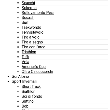
Scacchi
Scherma
Sollevamento Pesi
Squash
Surf
Taekwondo
Tennistavolo
Tiro a volo
Tiro a segno
Tiro con l’arco
Triathlon
Tuffi
Vela
America’s Cup
Oltre Cinquecerchi
Sci Alpino
Sport Invernali
Short Track
Biathlon
Sci di fondo
Slittino
Bob