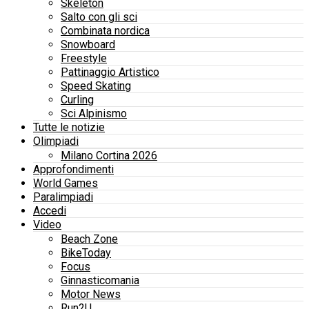
Skeleton
Salto con gli sci
Combinata nordica
Snowboard
Freestyle
Pattinaggio Artistico
Speed Skating
Curling
Sci Alpinismo
Tutte le notizie
Olimpiadi
Milano Cortina 2026
Approfondimenti
World Games
Paralimpiadi
Accedi
Video
Beach Zone
BikeToday
Focus
Ginnasticomania
Motor News
Run2U