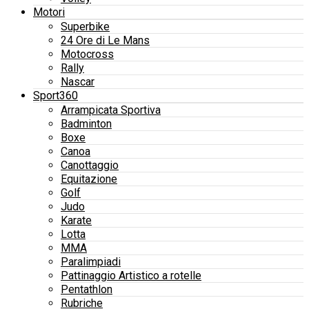
Motori
Superbike
24 Ore di Le Mans
Motocross
Rally
Nascar
Sport360
Arrampicata Sportiva
Badminton
Boxe
Canoa
Canottaggio
Equitazione
Golf
Judo
Karate
Lotta
MMA
Paralimpiadi
Pattinaggio Artistico a rotelle
Pentathlon
Rubriche