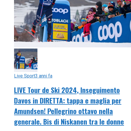
Live Sport
3 anni fa
LIVE Tour de Ski 2024, Inseguimento
Davos in DIRETTA: tappa e maglia per
Amundsen! Pellegrino ottavo nella
generale. Bis di Niskanen tra le donne