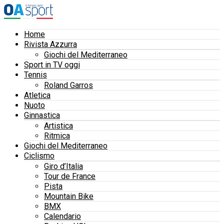
Home
Rivista Azzurra
Giochi del Mediterraneo
Sport in TV oggi
Tennis
Roland Garros
Atletica
Nuoto
Ginnastica
Artistica
Ritmica
Giochi del Mediterraneo
Ciclismo
Giro d’Italia
Tour de France
Pista
Mountain Bike
BMX
Calendario