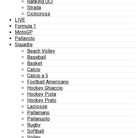
Ranking UCI
Strada
Ciclocross
LIVE
Formula 1
MotoGP
Pallavolo
Squadre
Beach Volley
Baseball
Basket
Calcio
Calcio a 5
Football Americano
Hockey Ghiaccio
Hockey Pista
Hockey Prato
Lacrosse
Pallamano
Pallanuoto
Rugby
Softball
Volley