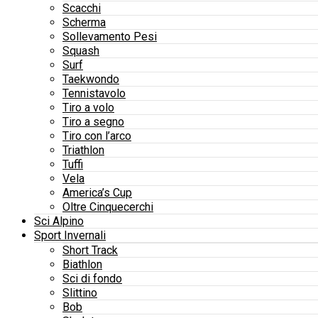
Scacchi
Scherma
Sollevamento Pesi
Squash
Surf
Taekwondo
Tennistavolo
Tiro a volo
Tiro a segno
Tiro con l’arco
Triathlon
Tuffi
Vela
America’s Cup
Oltre Cinquecerchi
Sci Alpino
Sport Invernali
Short Track
Biathlon
Sci di fondo
Slittino
Bob