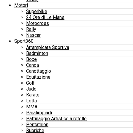
Motori
Superbike
24 Ore di Le Mans
Motocross
Rally
Nascar
Sport360
Arrampicata Sportiva
Badminton
Boxe
Canoa
Canottaggio
Equitazione
Golf
Judo
Karate
Lotta
MMA
Paralimpiadi
Pattinaggio Artistico a rotelle
Pentathlon
Rubriche