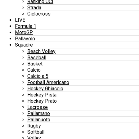
Ranking UCI
Strada
Ciclocross
LIVE
Formula 1
MotoGP
Pallavolo
Squadre
Beach Volley
Baseball
Basket
Calcio
Calcio a 5
Football Americano
Hockey Ghiaccio
Hockey Pista
Hockey Prato
Lacrosse
Pallamano
Pallanuoto
Rugby
Softball
Volley