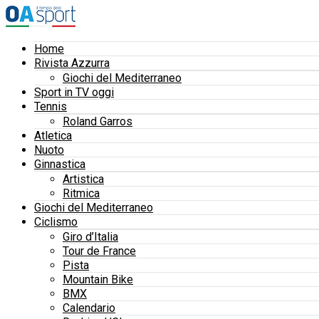
Home
Rivista Azzurra
Giochi del Mediterraneo
Sport in TV oggi
Tennis
Roland Garros
Atletica
Nuoto
Ginnastica
Artistica
Ritmica
Giochi del Mediterraneo
Ciclismo
Giro d’Italia
Tour de France
Pista
Mountain Bike
BMX
Calendario