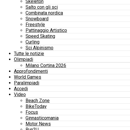
Skeleton
Salto con gli sci
Combinata nordica
Snowboard
Freestyle
Pattinaggio Artistico
Speed Skating
Curling
Sci Alpinismo
Tutte le notizie
Olimpiadi
Milano Cortina 2026
Approfondimenti
World Games
Paralimpiadi
Accedi
Video
Beach Zone
BikeToday
Focus
Ginnasticomania
Motor News
Run2U