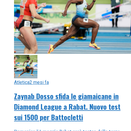
Atletica
2 mesi fa
Zaynab Dosso sfida le giamaicane in
Diamond League a Rabat. Nuovo test
sui 1500 per Battocletti