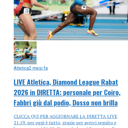
Atletica
2 mesi fa
LIVE Atletica, Diamond League Rabat
2026 in DIRETTA: personale per Coiro,
Fabbri giù dal podio, Dosso non brilla
CLICCA QUI PER AGGIORNARE LA DIRETTA LIVE
21.59. per oggi è tutto, grazie per averci seguito e