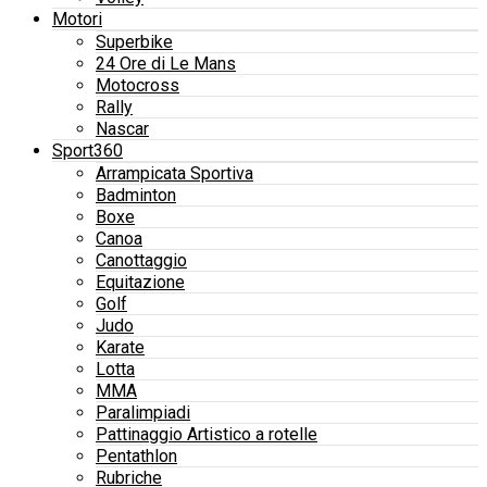
Motori
Superbike
24 Ore di Le Mans
Motocross
Rally
Nascar
Sport360
Arrampicata Sportiva
Badminton
Boxe
Canoa
Canottaggio
Equitazione
Golf
Judo
Karate
Lotta
MMA
Paralimpiadi
Pattinaggio Artistico a rotelle
Pentathlon
Rubriche