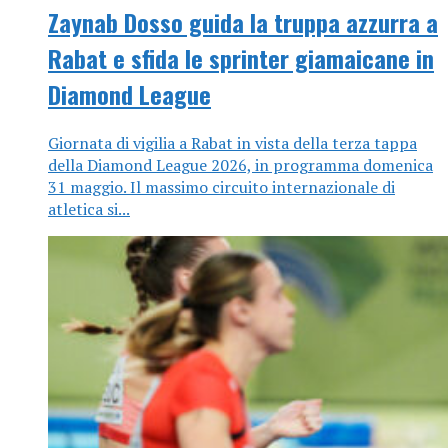
Zaynab Dosso guida la truppa azzurra a
Rabat e sfida le sprinter giamaicane in
Diamond League
Giornata di vigilia a Rabat in vista della terza tappa
della Diamond League 2026, in programma domenica
31 maggio. Il massimo circuito internazionale di
atletica si...