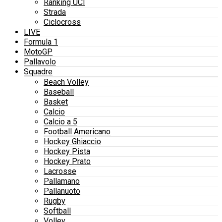
Ranking UCI
Strada
Ciclocross
LIVE
Formula 1
MotoGP
Pallavolo
Squadre
Beach Volley
Baseball
Basket
Calcio
Calcio a 5
Football Americano
Hockey Ghiaccio
Hockey Pista
Hockey Prato
Lacrosse
Pallamano
Pallanuoto
Rugby
Softball
Volley