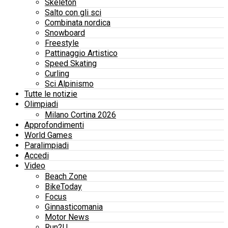
Skeleton
Salto con gli sci
Combinata nordica
Snowboard
Freestyle
Pattinaggio Artistico
Speed Skating
Curling
Sci Alpinismo
Tutte le notizie
Olimpiadi
Milano Cortina 2026
Approfondimenti
World Games
Paralimpiadi
Accedi
Video
Beach Zone
BikeToday
Focus
Ginnasticomania
Motor News
Run2U