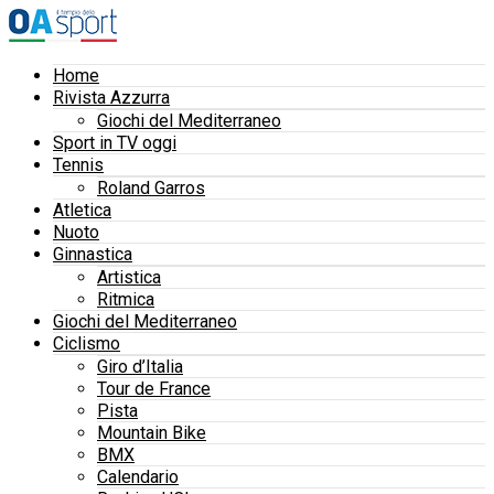
Home
Rivista Azzurra
Giochi del Mediterraneo
Sport in TV oggi
Tennis
Roland Garros
Atletica
Nuoto
Ginnastica
Artistica
Ritmica
Giochi del Mediterraneo
Ciclismo
Giro d’Italia
Tour de France
Pista
Mountain Bike
BMX
Calendario