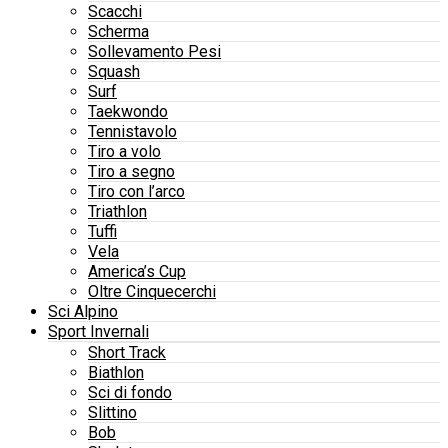
Scacchi
Scherma
Sollevamento Pesi
Squash
Surf
Taekwondo
Tennistavolo
Tiro a volo
Tiro a segno
Tiro con l’arco
Triathlon
Tuffi
Vela
America’s Cup
Oltre Cinquecerchi
Sci Alpino
Sport Invernali
Short Track
Biathlon
Sci di fondo
Slittino
Bob