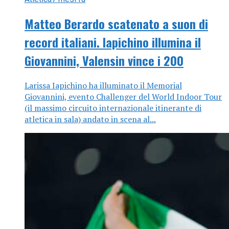
Matteo Berardo scatenato a suon di
record italiani. Iapichino illumina il
Giovannini, Valensin vince i 200
Larissa Iapichino ha illuminato il Memorial
Giovannini, evento Challenger del World Indoor Tour
(il massimo circuito internazionale itinerante di
atletica in sala) andato in scena al...