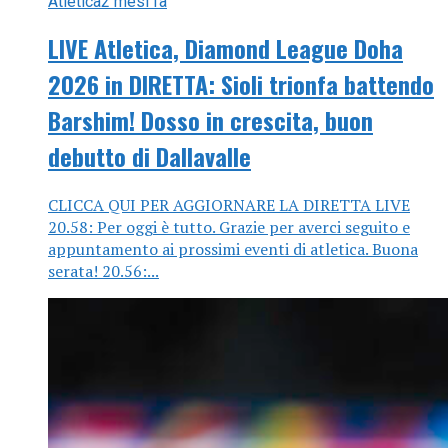
Atletica
2 mesi fa
LIVE Atletica, Diamond League Doha
2026 in DIRETTA: Sioli trionfa battendo
Barshim! Dosso in crescita, buon
debutto di Dallavalle
CLICCA QUI PER AGGIORNARE LA DIRETTA LIVE
20.58: Per oggi è tutto. Grazie per averci seguito e
appuntamento ai prossimi eventi di atletica. Buona
serata! 20.56:...