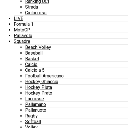
Ranking UCI
Strada
Ciclocross
LIVE
Formula 1
MotoGP
Pallavolo
Squadre
Beach Volley
Baseball
Basket
Calcio
Calcio a 5
Football Americano
Hockey Ghiaccio
Hockey Pista
Hockey Prato
Lacrosse
Pallamano
Pallanuoto
Rugby
Softball
Volley