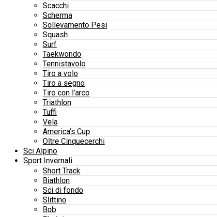
Scacchi
Scherma
Sollevamento Pesi
Squash
Surf
Taekwondo
Tennistavolo
Tiro a volo
Tiro a segno
Tiro con l’arco
Triathlon
Tuffi
Vela
America’s Cup
Oltre Cinquecerchi
Sci Alpino
Sport Invernali
Short Track
Biathlon
Sci di fondo
Slittino
Bob