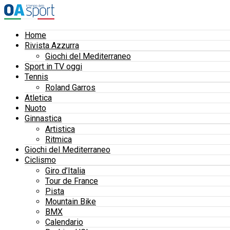
Home
Rivista Azzurra
Giochi del Mediterraneo
Sport in TV oggi
Tennis
Roland Garros
Atletica
Nuoto
Ginnastica
Artistica
Ritmica
Giochi del Mediterraneo
Ciclismo
Giro d’Italia
Tour de France
Pista
Mountain Bike
BMX
Calendario