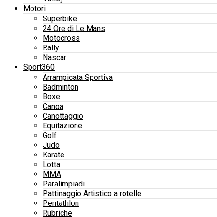
Motori
Superbike
24 Ore di Le Mans
Motocross
Rally
Nascar
Sport360
Arrampicata Sportiva
Badminton
Boxe
Canoa
Canottaggio
Equitazione
Golf
Judo
Karate
Lotta
MMA
Paralimpiadi
Pattinaggio Artistico a rotelle
Pentathlon
Rubriche