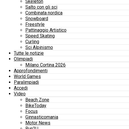
Skeleton
Salto con gli sci
Combinata nordica
Snowboard
Freestyle
Pattinaggio Artistico
Speed Skating
Curling
Sci Alpinismo
Tutte le notizie
Olimpiadi
Milano Cortina 2026
Approfondimenti
World Games
Paralimpiadi
Accedi
Video
Beach Zone
BikeToday
Focus
Ginnasticomania
Motor News
Run2U