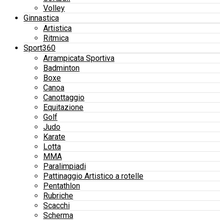
Volley
Ginnastica
Artistica
Ritmica
Sport360
Arrampicata Sportiva
Badminton
Boxe
Canoa
Canottaggio
Equitazione
Golf
Judo
Karate
Lotta
MMA
Paralimpiadi
Pattinaggio Artistico a rotelle
Pentathlon
Rubriche
Scacchi
Scherma