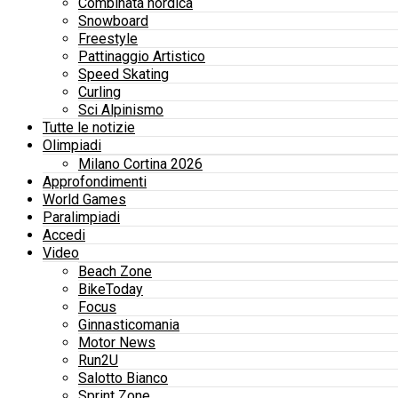
Combinata nordica
Snowboard
Freestyle
Pattinaggio Artistico
Speed Skating
Curling
Sci Alpinismo
Tutte le notizie
Olimpiadi
Milano Cortina 2026
Approfondimenti
World Games
Paralimpiadi
Accedi
Video
Beach Zone
BikeToday
Focus
Ginnasticomania
Motor News
Run2U
Salotto Bianco
Sprint Zone