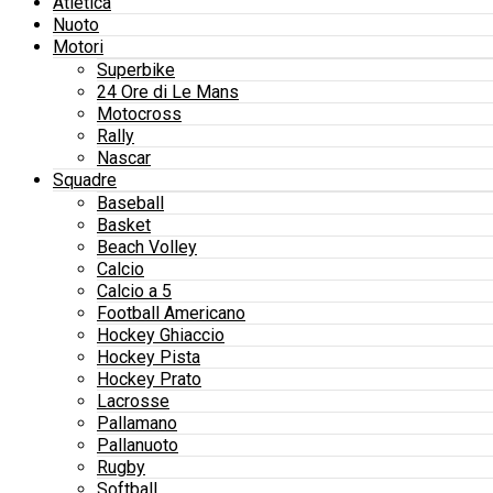
Atletica
Nuoto
Motori
Superbike
24 Ore di Le Mans
Motocross
Rally
Nascar
Squadre
Baseball
Basket
Beach Volley
Calcio
Calcio a 5
Football Americano
Hockey Ghiaccio
Hockey Pista
Hockey Prato
Lacrosse
Pallamano
Pallanuoto
Rugby
Softball