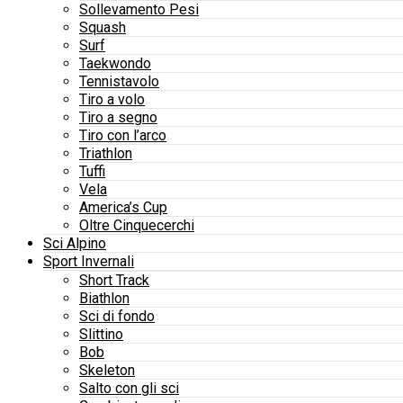
Sollevamento Pesi
Squash
Surf
Taekwondo
Tennistavolo
Tiro a volo
Tiro a segno
Tiro con l’arco
Triathlon
Tuffi
Vela
America’s Cup
Oltre Cinquecerchi
Sci Alpino
Sport Invernali
Short Track
Biathlon
Sci di fondo
Slittino
Bob
Skeleton
Salto con gli sci