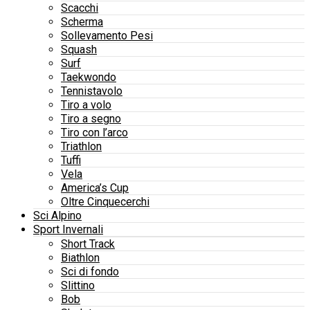
Scacchi
Scherma
Sollevamento Pesi
Squash
Surf
Taekwondo
Tennistavolo
Tiro a volo
Tiro a segno
Tiro con l’arco
Triathlon
Tuffi
Vela
America’s Cup
Oltre Cinquecerchi
Sci Alpino
Sport Invernali
Short Track
Biathlon
Sci di fondo
Slittino
Bob