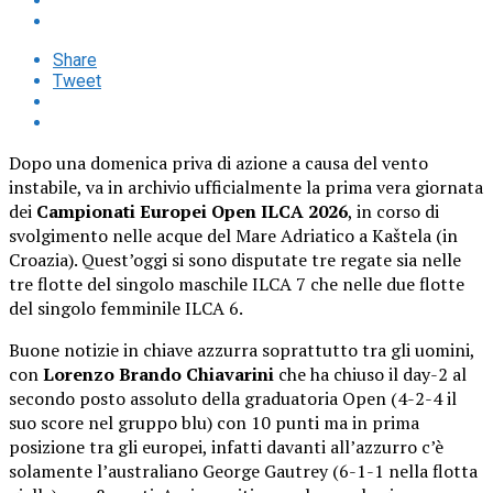
Share
Tweet
Dopo una domenica priva di azione a causa del vento
instabile, va in archivio ufficialmente la prima vera giornata
dei
Campionati Europei Open ILCA 2026
, in corso di
svolgimento nelle acque del Mare Adriatico a Kaštela (in
Croazia). Quest’oggi si sono disputate tre regate sia nelle
tre flotte del singolo maschile ILCA 7 che nelle due flotte
del singolo femminile ILCA 6.
Buone notizie in chiave azzurra soprattutto tra gli uomini,
con
Lorenzo Brando Chiavarini
che ha chiuso il day-2 al
secondo posto assoluto della graduatoria Open (4-2-4 il
suo score nel gruppo blu) con 10 punti ma in prima
posizione tra gli europei, infatti davanti all’azzurro c’è
solamente l’australiano George Gautrey (6-1-1 nella flotta