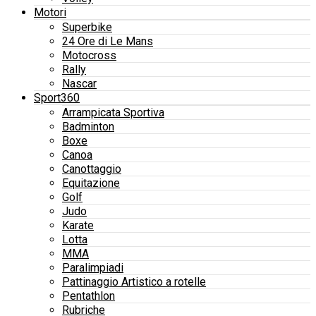
Motori
Superbike
24 Ore di Le Mans
Motocross
Rally
Nascar
Sport360
Arrampicata Sportiva
Badminton
Boxe
Canoa
Canottaggio
Equitazione
Golf
Judo
Karate
Lotta
MMA
Paralimpiadi
Pattinaggio Artistico a rotelle
Pentathlon
Rubriche