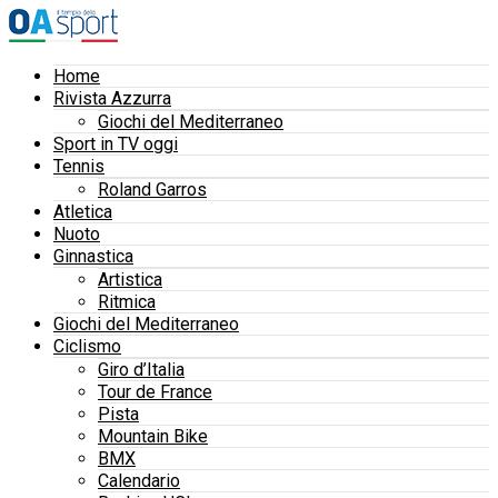
Home
Rivista Azzurra
Giochi del Mediterraneo
Sport in TV oggi
Tennis
Roland Garros
Atletica
Nuoto
Ginnastica
Artistica
Ritmica
Giochi del Mediterraneo
Ciclismo
Giro d’Italia
Tour de France
Pista
Mountain Bike
BMX
Calendario