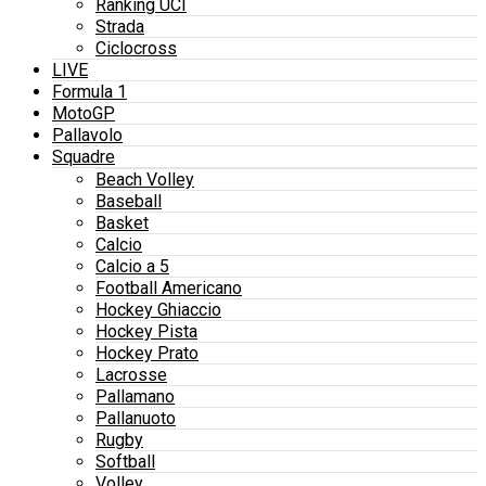
Ranking UCI
Strada
Ciclocross
LIVE
Formula 1
MotoGP
Pallavolo
Squadre
Beach Volley
Baseball
Basket
Calcio
Calcio a 5
Football Americano
Hockey Ghiaccio
Hockey Pista
Hockey Prato
Lacrosse
Pallamano
Pallanuoto
Rugby
Softball
Volley