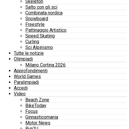
Skeleton
Salto con gli sci
Combinata nordica
Snowboard
Freestyle
Pattinaggio Artistico
Speed Skating
Curling
Sci Alpinismo
Tutte le notizie
Olimpiadi
Milano Cortina 2026
Approfondimenti
World Games
Paralimpiadi
Accedi
Video
Beach Zone
BikeToday
Focus
Ginnasticomania
Motor News
Run2U