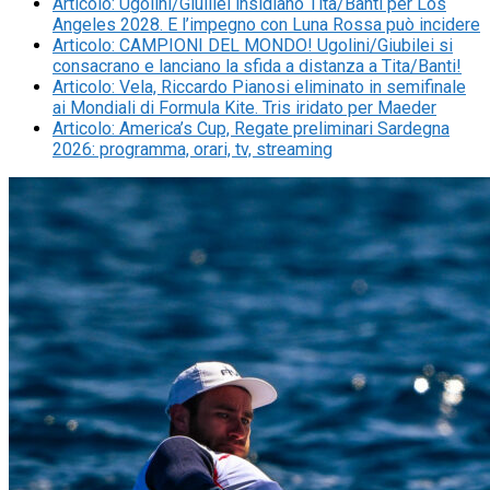
Articolo
:
Ugolini/Giulilei insidiano Tita/Banti per Los
Angeles 2028. E l’impegno con Luna Rossa può incidere
Articolo
:
CAMPIONI DEL MONDO! Ugolini/Giubilei si
consacrano e lanciano la sfida a distanza a Tita/Banti!
Articolo
:
Vela, Riccardo Pianosi eliminato in semifinale
ai Mondiali di Formula Kite. Tris iridato per Maeder
Articolo
:
America’s Cup, Regate preliminari Sardegna
2026: programma, orari, tv, streaming