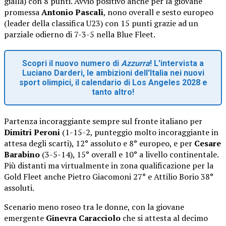
gialla) con 8 punti. Avvio positivo anche per la giovane
promessa
Antonio Pascali
, nono overall e sesto europeo
(leader della classifica U23) con 15 punti grazie ad un
parziale odierno di 7-3-5 nella Blue Fleet.
Scopri il nuovo numero di
Azzurra
! L'intervista a
Luciano Darderi, le ambizioni dell'Italia nei nuovi
sport olimpici, il calendario di Los Angeles 2028 e
tanto altro!
Partenza incoraggiante sempre sul fronte italiano per
Dimitri Peroni
(1-15-2, punteggio molto incoraggiante in
attesa degli scarti), 12° assoluto e 8° europeo, e per
Cesare
Barabino
(3-5-14), 15° overall e 10° a livello continentale.
Più distanti ma virtualmente in zona qualificazione per la
Gold Fleet anche Pietro Giacomoni 27° e Attilio Borio 38°
assoluti.
Scenario meno roseo tra le donne, con la giovane
emergente
Ginevra Caracciolo
che si attesta al decimo