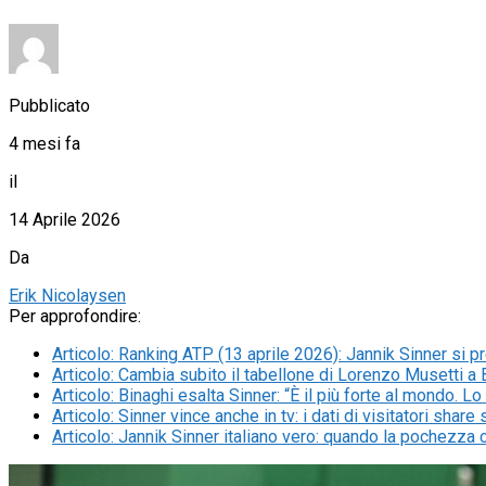
Pubblicato
4 mesi fa
il
14 Aprile 2026
Da
Erik Nicolaysen
Per approfondire:
Articolo
:
Ranking ATP (13 aprile 2026): Jannik Sinner si pr
Articolo
:
Cambia subito il tabellone di Lorenzo Musetti a B
Articolo
:
Binaghi esalta Sinner: “È il più forte al mondo. L
Articolo
:
Sinner vince anche in tv: i dati di visitatori shar
Articolo
:
Jannik Sinner italiano vero: quando la pochezza 