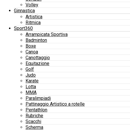
Volley
Ginnastica
Artistica
Ritmica
Sport360
Arrampicata Sportiva
Badminton
Boxe
Canoa
Canottaggio
Equitazione
Golf
Judo
Karate
Lotta
MMA
Paralimpiadi
Pattinaggio Artistico a rotelle
Pentathlon
Rubriche
Scacchi
Scherma