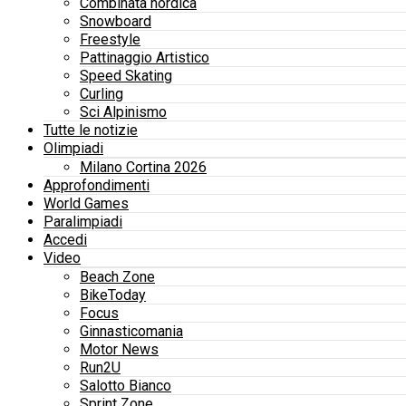
Combinata nordica
Snowboard
Freestyle
Pattinaggio Artistico
Speed Skating
Curling
Sci Alpinismo
Tutte le notizie
Olimpiadi
Milano Cortina 2026
Approfondimenti
World Games
Paralimpiadi
Accedi
Video
Beach Zone
BikeToday
Focus
Ginnasticomania
Motor News
Run2U
Salotto Bianco
Sprint Zone