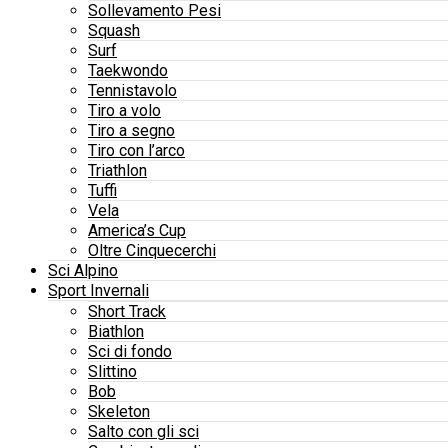
Sollevamento Pesi
Squash
Surf
Taekwondo
Tennistavolo
Tiro a volo
Tiro a segno
Tiro con l’arco
Triathlon
Tuffi
Vela
America’s Cup
Oltre Cinquecerchi
Sci Alpino
Sport Invernali
Short Track
Biathlon
Sci di fondo
Slittino
Bob
Skeleton
Salto con gli sci