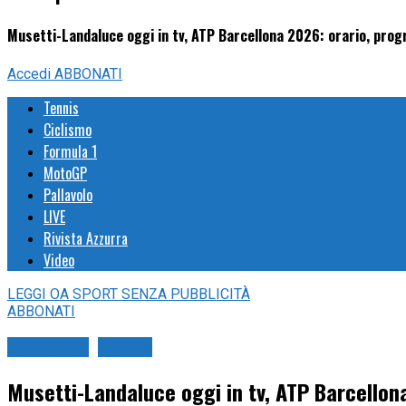
Musetti-Landaluce oggi in tv, ATP Barcellona 2026: orario, pr
Accedi
ABBONATI
Tennis
Ciclismo
Formula 1
MotoGP
Pallavolo
LIVE
Rivista Azzurra
Video
LEGGI
OA SPORT
SENZA PUBBLICITÀ
ABBONATI
Sport in tv
Tennis
Musetti-Landaluce oggi in tv, ATP Barcello