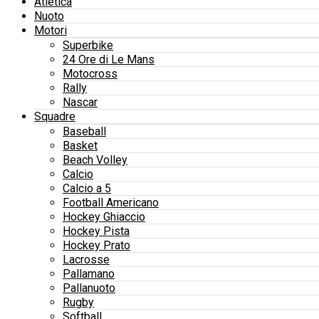
Atletica
Nuoto
Motori
Superbike
24 Ore di Le Mans
Motocross
Rally
Nascar
Squadre
Baseball
Basket
Beach Volley
Calcio
Calcio a 5
Football Americano
Hockey Ghiaccio
Hockey Pista
Hockey Prato
Lacrosse
Pallamano
Pallanuoto
Rugby
Softball