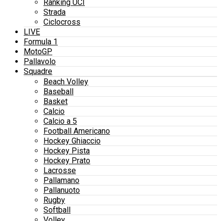
Ranking UCI
Strada
Ciclocross
LIVE
Formula 1
MotoGP
Pallavolo
Squadre
Beach Volley
Baseball
Basket
Calcio
Calcio a 5
Football Americano
Hockey Ghiaccio
Hockey Pista
Hockey Prato
Lacrosse
Pallamano
Pallanuoto
Rugby
Softball
Volley