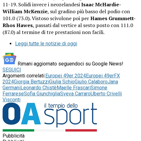
11-19. Solidi invece i neozelandesi
Isaac McHardie-
William McKenzie
, sul gradino più basso del podio con
101.0 (73.0). Vistoso scivolone poi per
Hames Grummett-
Rhos Hawes
, passati dal vertice al sesto posto con 111.0
(87.0) al termine di tre prestazioni non facili.
Leggi tutte le notizie di oggi
Rimani aggiornato seguendoci su Google News!
SEGUICI
Argomenti correlati:
Europei 49er 2024
Europei 49erFX
2024
Giorgia Bertuzzi
Giulia Schio
Giulio Calaboro
Jana
Germani
Leonardo Chistè
Maelle Frascari
Simone
Ferrarese
Sofia Giunchiglia
Sveva Carraro
Uberto Crivelli
Visconti
Pubblicità