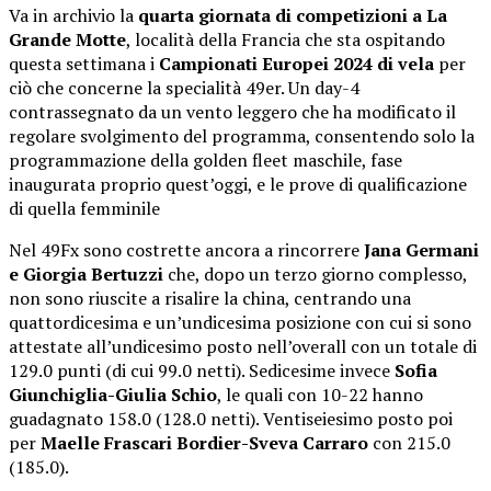
Va in archivio la
quarta giornata di competizioni a La
Grande Motte
, località della Francia che sta ospitando
questa settimana i
Campionati Europei 2024 di vela
per
ciò che concerne la specialità 49er. Un day-4
contrassegnato da un vento leggero che ha modificato il
regolare svolgimento del programma, consentendo solo la
programmazione della golden fleet maschile, fase
inaugurata proprio quest’oggi, e le prove di qualificazione
di quella femminile
Nel 49Fx sono costrette ancora a rincorrere
Jana Germani
e Giorgia Bertuzzi
che, dopo un terzo giorno complesso,
non sono riuscite a risalire la china, centrando una
quattordicesima e un’undicesima posizione con cui si sono
attestate all’undicesimo posto nell’overall con un totale di
129.0 punti (di cui 99.0 netti). Sedicesime invece
Sofia
Giunchiglia-Giulia Schio
, le quali con 10-22 hanno
guadagnato 158.0 (128.0 netti). Ventiseiesimo posto poi
per
Maelle Frascari Bordier-Sveva Carraro
con 215.0
(185.0).