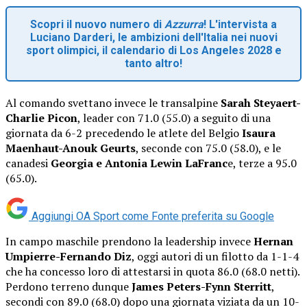
Scopri il nuovo numero di
Azzurra
! L'intervista a
Luciano Darderi, le ambizioni dell'Italia nei nuovi
sport olimpici, il calendario di Los Angeles 2028 e
tanto altro!
Al comando svettano invece le transalpine
Sarah Steyaert-
Charlie Picon
, leader con 71.0 (55.0) a seguito di una
giornata da 6-2 precedendo le atlete del Belgio
Isaura
Maenhaut-Anouk Geurts
, seconde con 75.0 (58.0), e le
canadesi
Georgia e Antonia Lewin LaFranc
e, terze a 95.0
(65.0).
Aggiungi OA Sport come
Fonte preferita su Google
In campo maschile prendono la leadership invece
Hernan
Umpierre-Fernando Diz
, oggi autori di un filotto da 1-1-4
che ha concesso loro di attestarsi in quota 86.0 (68.0 netti).
Perdono terreno dunque
James Peters-Fynn Sterritt
,
secondi con 89.0 (68.0) dopo una giornata viziata da un 10-