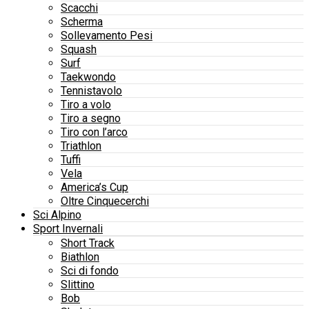
Scacchi
Scherma
Sollevamento Pesi
Squash
Surf
Taekwondo
Tennistavolo
Tiro a volo
Tiro a segno
Tiro con l’arco
Triathlon
Tuffi
Vela
America’s Cup
Oltre Cinquecerchi
Sci Alpino
Sport Invernali
Short Track
Biathlon
Sci di fondo
Slittino
Bob