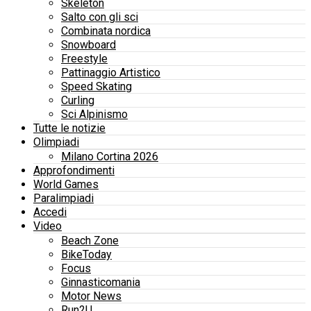
Skeleton
Salto con gli sci
Combinata nordica
Snowboard
Freestyle
Pattinaggio Artistico
Speed Skating
Curling
Sci Alpinismo
Tutte le notizie
Olimpiadi
Milano Cortina 2026
Approfondimenti
World Games
Paralimpiadi
Accedi
Video
Beach Zone
BikeToday
Focus
Ginnasticomania
Motor News
Run2U