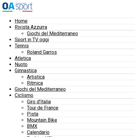
Home
Rivista Azzurra
Giochi del Mediterraneo
Sport in TV oggi
Tennis
Roland Garros
Atletica
Nuoto
Ginnastica
Artistica
Ritmica
Giochi del Mediterraneo
Ciclismo
Giro d’Italia
Tour de France
Pista
Mountain Bike
BMX
Calendario