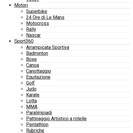
Motori
Superbike
24 Ore di Le Mans
Motocross
Rally
Nascar
Sport360
Arrampicata Sportiva
Badminton
Boxe
Canoa
Canottaggio
Equitazione
Golf
Judo
Karate
Lotta
MMA
Paralimpiadi
Pattinaggio Artistico a rotelle
Pentathlon
Rubriche