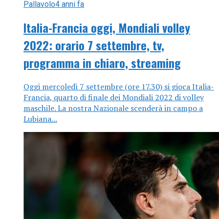
Pallavolo
4 anni fa
Italia-Francia oggi, Mondiali volley
2022: orario 7 settembre, tv,
programma in chiaro, streaming
Oggi mercoledì 7 settembre (ore 17.30) si gioca Italia-
Francia, quarto di finale dei Mondiali 2022 di volley
maschile. La nostra Nazionale scenderà in campo a
Lubiana...