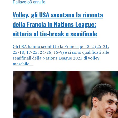
Pallavolo
3 anni fa
Volley, gli USA sventano la rimonta
della Francia in Nations League:
vittoria al tie-break e semifinale
Gli USA hanno sconfitto la Francia per 3-2 (25-21;
25-18; 17-25; 24-26; 15-9) e si sono qualificati alle
semifinali della Nations League 2023 di volley
maschile....