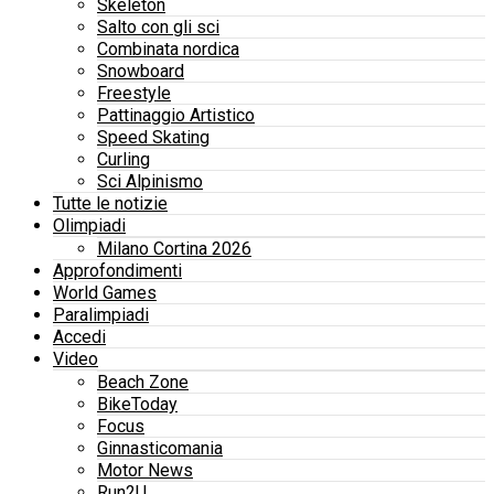
Skeleton
Salto con gli sci
Combinata nordica
Snowboard
Freestyle
Pattinaggio Artistico
Speed Skating
Curling
Sci Alpinismo
Tutte le notizie
Olimpiadi
Milano Cortina 2026
Approfondimenti
World Games
Paralimpiadi
Accedi
Video
Beach Zone
BikeToday
Focus
Ginnasticomania
Motor News
Run2U