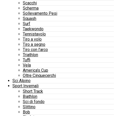
Scacchi
Scherma
Sollevamento Pesi
Squash
Surf
Taekwondo
Tennistavolo
Tiro a volo
Tiro a segno
Tiro con l’arco
Triathlon
Tuffi
Vela
America’s Cup
Oltre Cinquecerchi
Sci Alpino
Sport Invernali
Short Track
Biathlon
Sci di fondo
Slittino
Bob