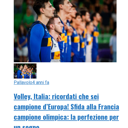
Pallavolo
4 anni fa
Volley, Italia: ricordati che sei
campione d’Europa! Sfida alla Francia
campione olimpica: la perfezione per
un sogno