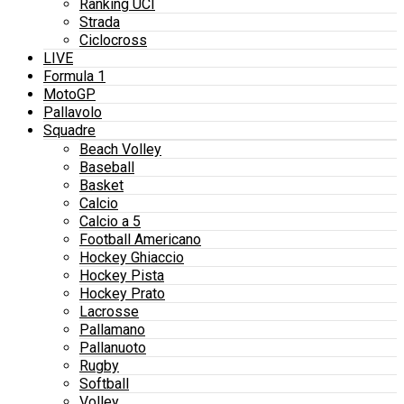
Ranking UCI
Strada
Ciclocross
LIVE
Formula 1
MotoGP
Pallavolo
Squadre
Beach Volley
Baseball
Basket
Calcio
Calcio a 5
Football Americano
Hockey Ghiaccio
Hockey Pista
Hockey Prato
Lacrosse
Pallamano
Pallanuoto
Rugby
Softball
Volley