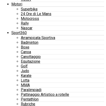
Motori
Superbike
24 Ore di Le Mans
Motocross
Rally
Nascar
Sport360
Arrampicata Sportiva
Badminton
Boxe
Canoa
Canottaggio
Equitazione
Golf
Judo
Karate
Lotta
MMA
Paralimpiadi
Pattinaggio Artistico a rotelle
Pentathlon
Rubriche