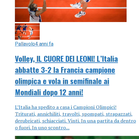
Pallavolo
4 anni fa
Volley, IL CUORE DEI LEONI! L’Italia
abbatte 3-2 la Francia campione
olimpica e vola in semifinale ai
Mondiali dopo 12 anni!
L’Italia ha spedito a casa i Campioni Olimpici!
Triturati, annichiliti, travolti, spompati, strapazzati,
derubricati, schiacciati. Vinti. In una partita da dentro
o fuori. In uno scontro...