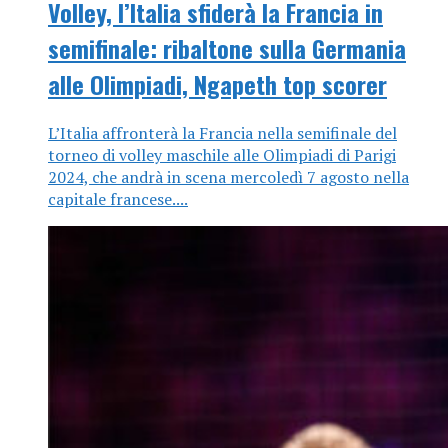
Volley, l’Italia sfiderà la Francia in
semifinale: ribaltone sulla Germania
alle Olimpiadi, Ngapeth top scorer
L’Italia affronterà la Francia nella semifinale del
torneo di volley maschile alle Olimpiadi di Parigi
2024, che andrà in scena mercoledì 7 agosto nella
capitale francese....