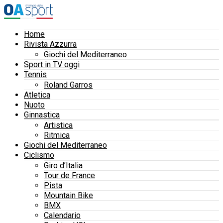
Home
Rivista Azzurra
Giochi del Mediterraneo
Sport in TV oggi
Tennis
Roland Garros
Atletica
Nuoto
Ginnastica
Artistica
Ritmica
Giochi del Mediterraneo
Ciclismo
Giro d’Italia
Tour de France
Pista
Mountain Bike
BMX
Calendario