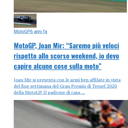
MotoGP
6 anni fa
MotoGP, Joan Mir: “Saremo più veloci
rispetto allo scorso weekend, io devo
capire alcune cose sulla moto”
Joan Mir si presenta con le armi ben affilate in vista
del fine settimana del Gran Premio di Teruel 2020
della MotoGP. Il padrone di casa,...