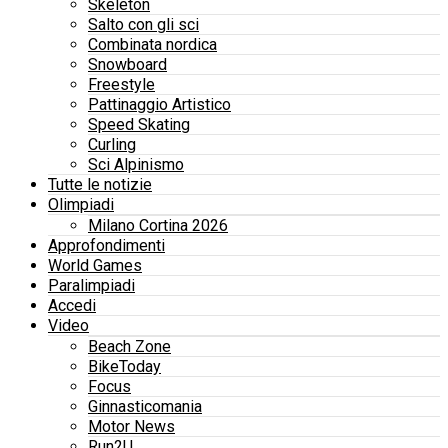
Skeleton
Salto con gli sci
Combinata nordica
Snowboard
Freestyle
Pattinaggio Artistico
Speed Skating
Curling
Sci Alpinismo
Tutte le notizie
Olimpiadi
Milano Cortina 2026
Approfondimenti
World Games
Paralimpiadi
Accedi
Video
Beach Zone
BikeToday
Focus
Ginnasticomania
Motor News
Run2U