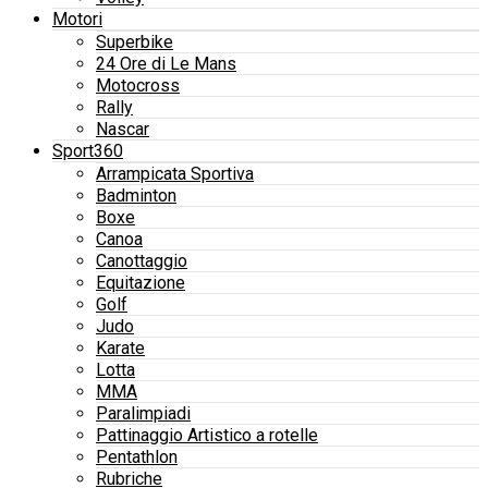
Motori
Superbike
24 Ore di Le Mans
Motocross
Rally
Nascar
Sport360
Arrampicata Sportiva
Badminton
Boxe
Canoa
Canottaggio
Equitazione
Golf
Judo
Karate
Lotta
MMA
Paralimpiadi
Pattinaggio Artistico a rotelle
Pentathlon
Rubriche