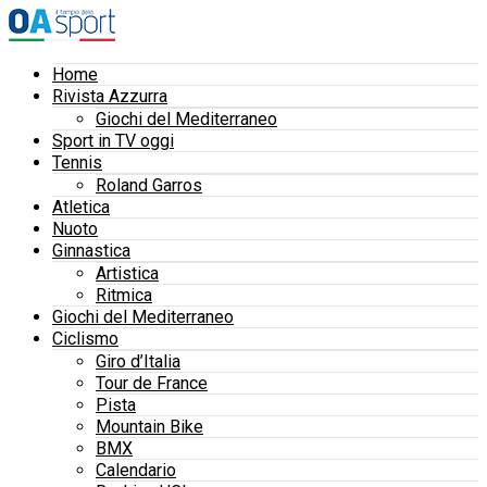
Home
Rivista Azzurra
Giochi del Mediterraneo
Sport in TV oggi
Tennis
Roland Garros
Atletica
Nuoto
Ginnastica
Artistica
Ritmica
Giochi del Mediterraneo
Ciclismo
Giro d’Italia
Tour de France
Pista
Mountain Bike
BMX
Calendario