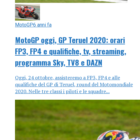
MotoGP
6 anni fa
MotoGP oggi, GP Teruel 2020: orari
FP3, FP4 e qualifiche, tv, streaming,
programma Sky, TV8 e DAZN
Oggi, 24 ottobre, assisteremo a FP3, FP4 e alle
qualifiche del GP di Teruel, round del Motomondiale
2020. Nelle tre classi i piloti e le squadre...