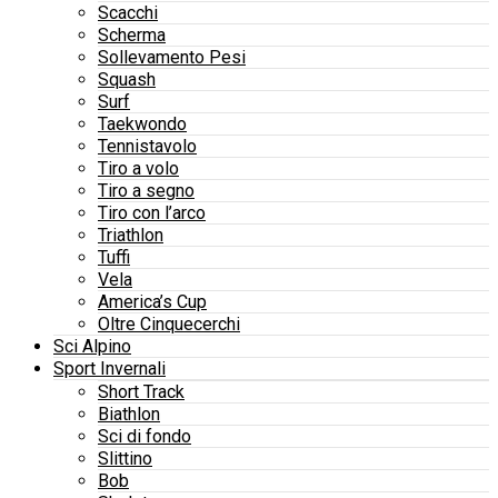
Scacchi
Scherma
Sollevamento Pesi
Squash
Surf
Taekwondo
Tennistavolo
Tiro a volo
Tiro a segno
Tiro con l’arco
Triathlon
Tuffi
Vela
America’s Cup
Oltre Cinquecerchi
Sci Alpino
Sport Invernali
Short Track
Biathlon
Sci di fondo
Slittino
Bob