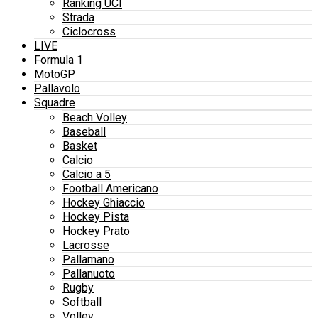
Ranking UCI
Strada
Ciclocross
LIVE
Formula 1
MotoGP
Pallavolo
Squadre
Beach Volley
Baseball
Basket
Calcio
Calcio a 5
Football Americano
Hockey Ghiaccio
Hockey Pista
Hockey Prato
Lacrosse
Pallamano
Pallanuoto
Rugby
Softball
Volley